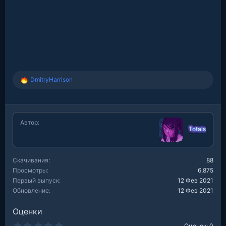
DmitryHarrison
Р
е
а
к
ц
Автор
и
Totals
и
:
Скачивания
88
Просмотры
6,875
Первый выпуск
12 Фев 2021
Обновление
12 Фев 2021
Оценки
0
Оценок: 0