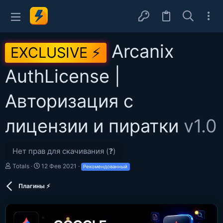
Arcanix
EXCLUSIVE ⚡
AuthLicense |
Авторизация с
лицензии и пиратки
v1.0
Нет прав для скачивания (❓)
А
Д
Totals
12 Фев 2021
Рекомендованный
в
а
т
т
Плагины ⚡
о
а
р
с
о
з
д