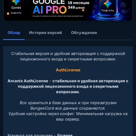
а
н
и
я
Обзор
История версий
Обсуждение
Стабильная версия и удобная авторизация с поддержкой
лицензионного входа и секретными вопросами.
AuthLicense
Arcanix AuthLicense
-
стабильная и удобная авторизация с
поддержкой лицензионного входа и секретными
вопросами.
Все храниться в базе данных и при перезагрузки
BungeeCord все данные сохраняются.
Удобная настройка через конфиг. Минимальная нагрузка на
ваш сервер.​
Команда для лицензии -
/license