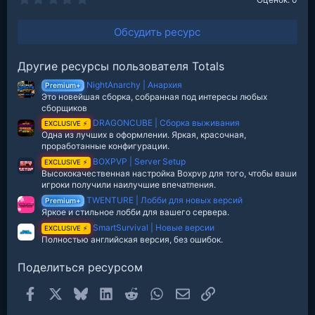
.
0
0
Обсудить ресурс
з
в
е
Другие ресурсы пользователя Totals
з
д
NightAnarchy | Анархия
Premium+
Это новейшая сборка, собранная под интересы любых
сборщиков
DRAGONCUBE | Сборка выживания
EXCLUSIVE ⚡
Одна из лучших в оформлении. Яркая, красочная,
проработанные конфигурации.
BOXPVP | Server Setup
EXCLUSIVE ⚡
Высококачественная настройка Boxpvp для того, чтобы ваши
игроки получили наилучшие впечатления.
TWENTURE | Лобби для новых версий
Premium+
Яркое и стильное лобби для вашего сервера.
SmartSurvival | Новые версии
EXCLUSIVE ⚡
Полностью английская версия, без ошибок.
Поделиться ресурсом
Facebook
X
Bluesky
LinkedIn
Reddit
WhatsApp
Электронная почта
Ссылка