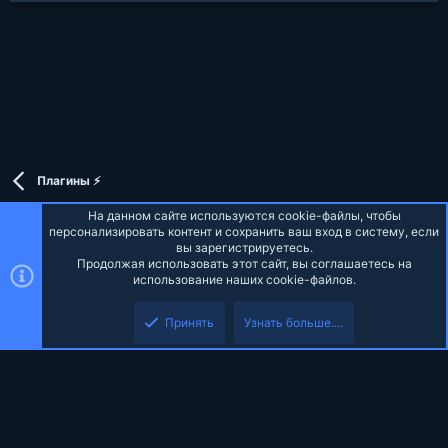
Плагины ⚡
На данном сайте используются cookie-файлы, чтобы
персонализировать контент и сохранить ваш вход в систему, если
вы зарегистрируетесь.
Продолжая использовать этот сайт, вы соглашаетесь на
Russian (RU)
использование наших cookie-файлов.
Верх
Низ
Обратная связь
Условия и правила
Политика конфиденциальности
Принять
Узнать больше....
Помощь
Главная
R
S
S