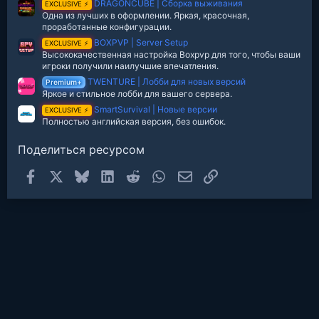
DRAGONCUBE | Сборка выживания
EXCLUSIVE ⚡
Одна из лучших в оформлении. Яркая, красочная,
проработанные конфигурации.
BOXPVP | Server Setup
EXCLUSIVE ⚡
Высококачественная настройка Boxpvp для того, чтобы ваши
игроки получили наилучшие впечатления.
TWENTURE | Лобби для новых версий
Premium+
Яркое и стильное лобби для вашего сервера.
SmartSurvival | Новые версии
EXCLUSIVE ⚡
Полностью английская версия, без ошибок.
Поделиться ресурсом
Facebook
X
Bluesky
LinkedIn
Reddit
WhatsApp
Электронная почта
Ссылка