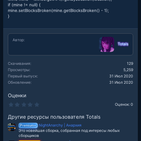
if (mine != null) {
mine.setBlocksBroken(mine.getBlocksBroken() - 1);
}
Автор
Totals
Скачивания
129
Просмотры
5,259
Первый выпуск
31 Июл 2020
Обновление
31 Июл 2020
Оценки
0
Оценок: 0
.
0
Другие ресурсы пользователя Totals
0
з
NightAnarchy | Анархия
в
Premium+
е
Это новейшая сборка, собранная под интересы любых
з
сборщиков
д