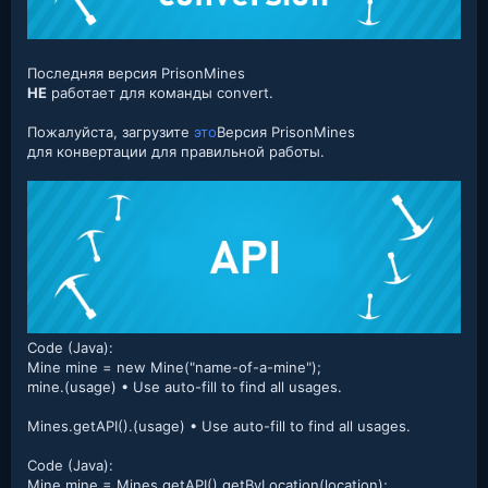
Последняя версия PrisonMines
НЕ
работает для команды convert.
Пожалуйста, загрузите
это
Версия PrisonMines
для конвертации для правильной работы.
Code (Java):
Mine mine = new Mine("name-of-a-mine");
mine.(usage) • Use auto-fill to find all usages.
Mines.getAPI().(usage) • Use auto-fill to find all usages.
Code (Java):
Mine mine = Mines.getAPI().getByLocation(location);