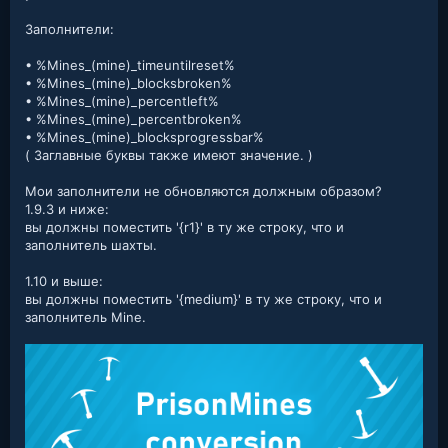
Заполнители:
• %Mines_(mine)_timeuntilreset%
• %Mines_(mine)_blocksbroken%
• %Mines_(mine)_percentleft%
• %Mines_(mine)_percentbroken%
• %Mines_(mine)_blocksprogressbar%
( Заглавные буквы также имеют значение. )
Мои заполнители не обновляются должным образом?
1.9.3 и ниже:
вы должны поместить '{r1}' в ту же строку, что и
заполнитель шахты.
1.10 и выше:
вы должны поместить '{medium}' в ту же строку, что и
заполнитель Mine.