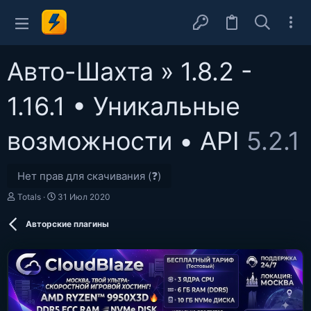
Авто-Шахта » 1.8.2 -
1.16.1 • Уникальные
возможности • API
5.2.1
Нет прав для скачивания (❓)
А
Д
Totals
31 Июл 2020
в
а
т
т
Авторские плагины
о
а
р
с
о
з
д
а
н
и