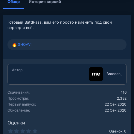
Обзор
История версий
Готовый BattlPass, вам его просто изменить под свой
сервер и всё.
SHOVVI
Р
е
а
к
ц
Автор
и
Braqden_
и
:
Скачивания
116
Просмотры
2,382
Первый выпуск
22 Сен 2020
Обновление
22 Сен 2020
Оценки
0
Оценок: 0