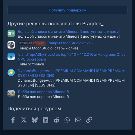
.
0
0
Получить поддержку
з
в
е
Другие ресурсы пользователя Braqden_
з
д
Большой список мини-игр Minecraft доступных каждому!
Большой список мини-игр Minecraft доступных каждому!
Товары MoonStudio сливы
ЛУЧШИЙ РЕСУРС
Товары MoonStudio (старый слив)
IslandTop(ASkyBlock) /is top 1.7.10 - 1.12.2 [Gui Holograms Chat
NPC Scoreboard]
Топы островов
DynamicBungeeAuth [PREMIUM COMMAND] [SEMI-PREMIUM
SYSTEM] [SESSIONS]
DynamicBungeeAuth [PREMIUM COMMAND] [SEMI-PREMIUM
SYSTEM] [SESSIONS]
Лобби для сервера Minecraft
Лобби для сервера Minecraft
Поделиться ресурсом
Facebook
X
Bluesky
LinkedIn
Reddit
WhatsApp
Электронная почта
Ссылка