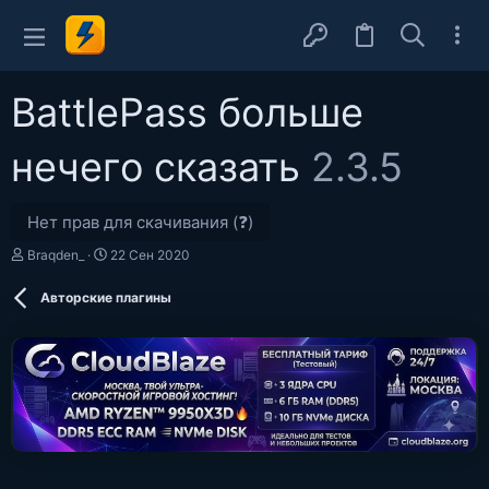
BattlePass больше
нечего сказать
2.3.5
Нет прав для скачивания (❓)
А
Д
Braqden_
22 Сен 2020
в
а
т
т
Авторские плагины
о
а
р
с
о
з
д
а
н
и
я