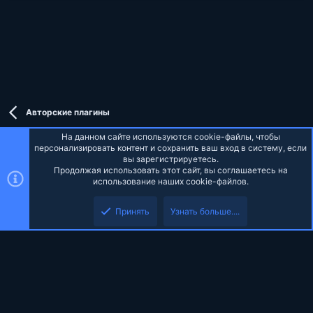
Авторские плагины
На данном сайте используются cookie-файлы, чтобы
персонализировать контент и сохранить ваш вход в систему, если
вы зарегистрируетесь.
Продолжая использовать этот сайт, вы соглашаетесь на
Russian (RU)
использование наших cookie-файлов.
Верх
Низ
Обратная связь
Условия и правила
Политика конфиденциальности
Принять
Узнать больше....
Помощь
Главная
R
S
S