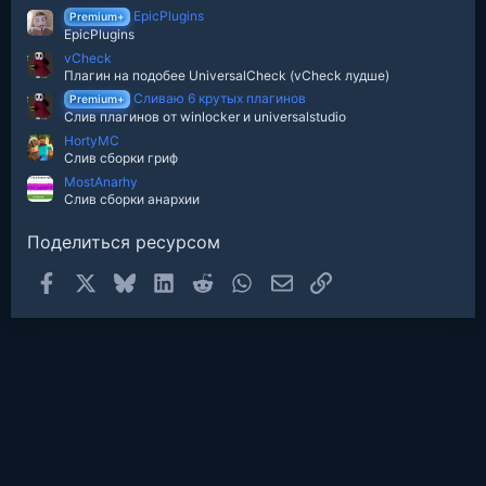
д
EpicPlugins
Premium+
EpicPlugins
vCheck
Плагин на подобее UniversalCheck (vCheck лудше)
Сливаю 6 крутых плагинов
Premium+
Слив плагинов от winlocker и universalstudio
HortyMC
Слив сборки гриф
MostAnarhy
Слив сборки анархии
Поделиться ресурсом
Facebook
X
Bluesky
LinkedIn
Reddit
WhatsApp
Электронная почта
Ссылка