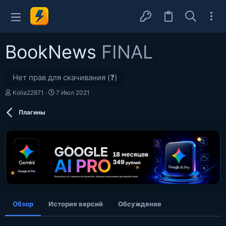
BookNews
FINAL
Нет прав для скачивания (❓)
А
Д
Kolia22871
7 Июл 2021
в
а
т
т
Плагины
о
а
р
с
о
з
д
а
н
и
я
Обзор
История версий
Обсуждение