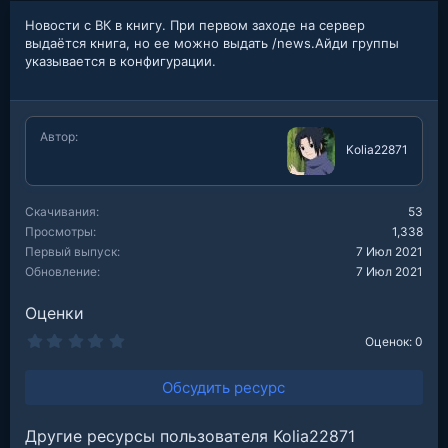
Новости с ВК в книгу. При первом заходе на сервер
выдаётся книга, но ее можно выдать /news.Айди группы
указывается в конфигурации.
Автор
Kolia22871
Скачивания
53
Просмотры
1,338
Первый выпуск
7 Июл 2021
Обновление
7 Июл 2021
Оценки
0
Оценок: 0
.
0
0
Обсудить ресурс
з
в
е
Другие ресурсы пользователя Kolia22871
з