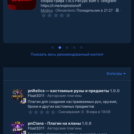
сборка грифа 1.16.5 Ресурс взят с Telegram:
https://t.me/explosionoff
Mrsllvx
Обновлено:
Понедельник в 21:27
0
.
0
0
з
в
е
з
д
Показать весь рекомендованный контент
Фильтры
pnRelics — кастомные руны и предметы
1.0.0
Float3011
Авторские плагины
Плагин для создания настраиваемых рун, оружия,
брони и других кастомных предметов
0
Скачивания
0
Вчера в 19:06
.
0
0
pnClans - Плагин на кланы
1.0.6
з
Float3011
Авторские плагины
в