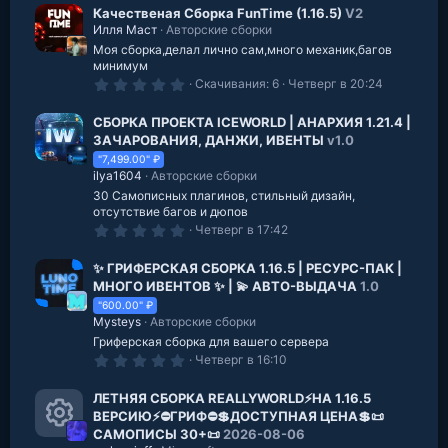
с
0
Качественая Cборка FunTime (1.16.5)
V2
у
з
Илля Маст
Авторские сборки
в
р
Моя сборка,делал лично сам,много механик,багов
е
з
минимум
д
с
0
Скачивания
6
Четверг в 20:24
.
а
0
0
СБОРКА ПРОЕКТА ICEWORLD | АНАРХИЯ 1.21.4 |
з
ЗАЧАРОВАНИЯ, ДАНЖИ, ИВЕНТЫ
v1.0
в
е
"7,499.00" ₽
з
ilya1604
Авторские сборки
д
30 Самописных плагинов, стильный дизайн,
отсутствие багов и дюпов
0
Четверг в 17:42
.
0
0
✨ ГРИФЕРСКАЯ СБОРКА 1.16.5 | РЕСУРС-ПАК |
з
МНОГО ИВЕНТОВ ✨ | 💫 АВТО-ВЫДАЧА
1.0
в
е
"600.00" ₽
з
Mysteys
Авторские сборки
д
Гриферская сборка для вашего сервера
0
Четверг в 16:10
.
0
0
ЛЕТНЯЯ СБОРКА REALLYWORLD⚡️НА 1.16.5
з
ВЕРСИЮ⚡️⛔️ГРИФ⛔️💲ДОСТУПНАЯ ЦЕНА💲📜
в
САМОПИСЫ 30+📜
2026-08-06
е