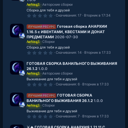
е
з
AeNeaS
Авторские сборки
д
Сборка для тебя и друзей
0
Скачивания
17
Вторник в 17:34
.
0
0
Готовая сборка АНАРХИИ
ЛУЧШИЙ РЕСУРС
з
1.16.5 с ИВЕНТАМИ, КВЕСТАМИ И ДОНАТ
в
ПРЕДМЕТАМИ
2026-07-30
е
з
AeNeaS
Сборки
д
Сборка для тебя и друзей
0
Скачивания
14
Вторник в 17:33
.
0
0
ГОТОВАЯ СБОРКА ВАНИЛЬНОГО ВЫЖИВАНИЯ
з
26.1.2
1.0.0
в
AeNeaS
Авторские сборки
е
з
Выживание для тебя и друзей
д
0
Скачивания
6
Вторник в 17:33
.
0
0
ГОТОВАЯ СБОРКА
ЛУЧШИЙ РЕСУРС
з
ВАНИЛЬНОГО ВЫЖИВАНИЯ 26.1.2
1.0.0
в
AeNeaS
Сборки
е
з
Выживание для тебя и друзей
д
0
Скачивания
7
Вторник в 17:33
.
0
0
⚔️🔥 ГОТОВАЯ СБОРКА АНАРХИЯ 1.21.11 С