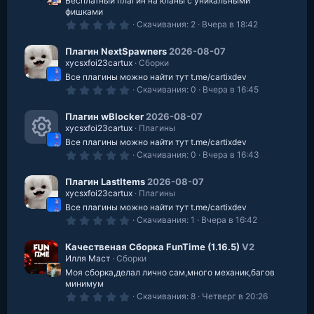
Бесплатный плагин на кланы с уникальными
е
з
фишками
д
0
Скачивания
2
Вчера в 18:42
.
0
0
Плагин NextSpawners
2026-08-07
з
xycsxfoi23cartux
Сборки
в
Все плагины можно найти тут t.me/cartixdev
е
з
0
Скачивания
0
Вчера в 16:45
д
.
0
0
Плагин wBlocker
2026-08-07
з
xycsxfoi23cartux
Плагины
в
Все плагины можно найти тут t.me/cartixdev
е
И
з
0
Скачивания
0
Вчера в 16:43
д
.
к
0
0
Плагин LastItems
2026-08-07
о
з
xycsxfoi23cartux
Плагины
в
н
Все плагины можно найти тут t.me/cartixdev
е
з
0
Скачивания
1
Вчера в 16:42
к
д
.
0
0
Качественая Cборка FunTime (1.16.5)
V2
а
з
Илля Маст
Сборки
в
р
Моя сборка,делал лично сам,много механик,багов
е
з
минимум
е
д
0
Скачивания
8
Четверг в 20:26
.
0