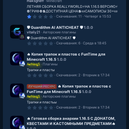
И
з
maksgrieff
Minecraft
д
к
ЛЕТНЯЯ СБОРКА REALLYWORLD⚡️НА 1.16.5 ВЕРСИЮ⚡️
⛔️ГРИФ⛔️💲ДОСТУПНАЯ ЦЕНА💲📜САМОПИСЫ 30+📜
о
1
Скачивания
11
Четверг в 15:53
.
н
0
0
🛡 Guardithm AI ANTICHEAT 🛡
1.0.0
к
з
vitaliy21
Авторские плагины
в
🛡 Guardithm AI ANTICHEAT 🛡
е
а
з
0
Скачивания
6
Среда в 18:45
д
.
р
0
0
🔥 Копия трапок и пластов с FunTime для
е
з
Minecraft 1.16.5
1.0.0
в
AeNeaS
Плагины
с
е
з
Трапки и пласты
у
д
0
Скачивания
2
Вторник в 17:34
.
р
0
0
🔥 Копия трапок и пластов с
ЛУЧШИЙ РЕСУРС
с
з
FunTime для Minecraft 1.16.5
1.0.0
в
AeNeaS
Авторские плагины
е
а
з
Трапки и пластьы
д
0
Скачивания
2
Вторник в 17:34
.
0
0
🔥 Готовая сборка анархии 1.16.5 С ДОНАТОМ,
з
КВЕСТАМИ И КАСТОМНЫМИ ПРЕДМЕТАМИ🔥
в
1.0.0