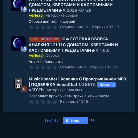
з
ДОНАТОМ, КВЕСТАМИ И КАСТОМНЫМИ
в
ПРЕДМЕТАМИ🔥⚔️
2026-07-29
е
з
AeNeaS
Авторские сборки
д
Сборка для тебя и друзей
0
Скачивания
12
Вторник в 17:33
.
0
0
⚔️🔥 ГОТОВАЯ СБОРКА
ЛУЧШИЙ РЕСУРС
з
АНАРХИЯ 1.21.11 С ДОНАТОМ, КВЕСТАМИ И
в
КАСТОМНЫМИ ПРЕДМЕТАМИ🔥⚔️
1.0.0
е
з
AeNeaS
Сборки
д
Анархия бесплатная
0
Скачивания
9
Вторник в 17:33
.
0
0
MusicSpeaker | Колонка С Проигрыванием MP3
з
| ПОДЕРЖКА VoiceChat
1.0 BETA
"150.00" ₽
в
АЛЕСЕЙ
Авторские плагины
е
з
Позволяет проигрывать треки в майнкрафте
д
0
Вторник в 13:15
.
0
0
з
Последняя
1 из 145
Вперед
в
е
з
д