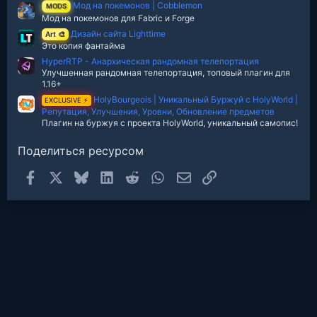
з
Мод на покемонов | Cobblemon
MODS
д
Мод на покемонов для Fabric и Forge
Дизайн сайта Lighttime
Art 🎨
Это копия фантайма
HyperRTP - Анархическая рандомная телепортация
Улучшенная рандомная телепортация, топовый плагин для
1.16+
HolyBourgeois | Уникальный Буржуй с HolyWorld |
EXCLUSIVE ⚡
Репутация, Улучшения, Уровни, Обновление предметов
Плагин на буржуя с проекта HolyWorld, уникальный самопис!
Поделиться ресурсом
Facebook
X
Bluesky
LinkedIn
Reddit
WhatsApp
Электронная почта
Ссылка