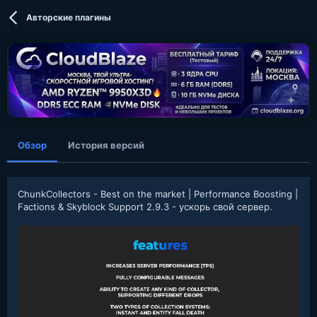
в
а
т
т
Авторские плагины
о
а
р
с
о
з
д
а
н
и
я
Обзор
История версий
ChunkCollectors - Best on the market | Performance Boosting |
Factions & Skyblock Support 2.9.3 - ускорь свой сервер.