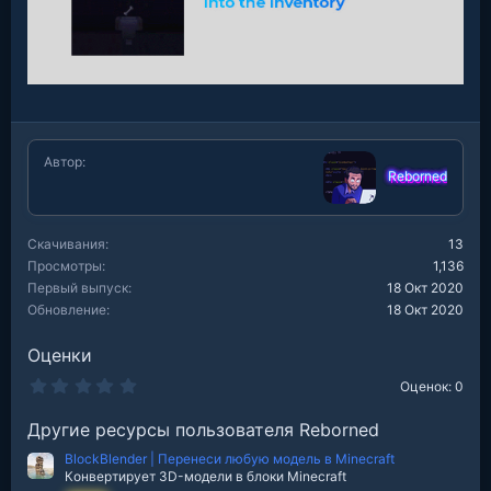
Автор
Reborned
Скачивания
13
Просмотры
1,136
Первый выпуск
18 Окт 2020
Обновление
18 Окт 2020
Оценки
0
Оценок: 0
.
0
Другие ресурсы пользователя Reborned
0
з
BlockBlender | Перенеси любую модель в Minecraft
в
е
Конвертирует 3D-модели в блоки Minecraft