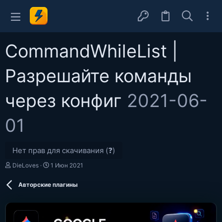
CommandWhileList |
Разрешайте команды
через конфиг
2021-06-
01
Нет прав для скачивания (❓)
А
Д
DieLoves
1 Июн 2021
в
а
т
т
Авторские плагины
о
а
р
с
о
з
д