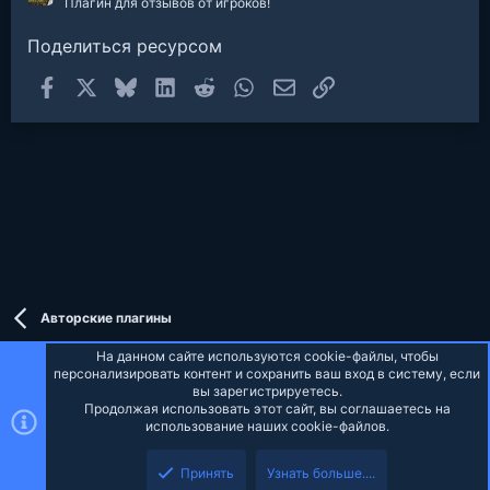
Плагин для отзывов от игроков!
Поделиться ресурсом
Facebook
X
Bluesky
LinkedIn
Reddit
WhatsApp
Электронная почта
Ссылка
Авторские плагины
На данном сайте используются cookie-файлы, чтобы
персонализировать контент и сохранить ваш вход в систему, если
вы зарегистрируетесь.
Продолжая использовать этот сайт, вы соглашаетесь на
Russian (RU)
использование наших cookie-файлов.
Верх
Низ
Обратная связь
Условия и правила
Политика конфиденциальности
Принять
Узнать больше....
Помощь
Главная
R
S