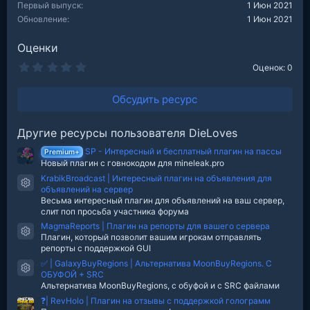
Первый выпуск
1 Июн 2021
Обновление
1 Июн 2021
Оценки
0
Оценок: 0
.
0
0
Обсудить ресурс
з
в
е
Другие ресурсы пользователя DieLoves
з
д
SP - Интересный и бесплатный плагин на пассы
Premium+
Новый плагин с говнокодом для mineleak.pro
KrabikBroadcast | Интересный плагин на объявления для
Иконка ресурса
объявлений на сервер
Весьма интересный плагин для объявлений на ваш сервер,
слит поп просьба участника форума
MagmaReports | Плагин на репорты для вашего сервера
Иконка ресурса
Плагин, который позволит вашим игрокам отправлять
репорты с поддержкой GUI
✅ | GalaxyBuyRegions | Альтернатива MoonBuyRegions. С
Иконка ресурса
ОБУФОЙ + SRC
Альтернатива MoonBuyRegions, с обуфой и c SRC файлами
❓| RevHolo | Плагин на отзывы с поддержкой голограмм