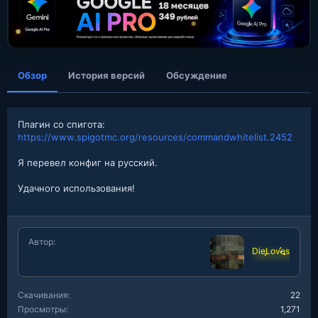
а
н
и
я
Обзор
История версий
Обсуждение
Плагин со спигота:
https://www.spigotmc.org/resources/commandwhitelist.2452
Я перевел конфиг на русский.
Удачного использования!
Автор
DieLoves
Скачивания
22
Просмотры
1,271