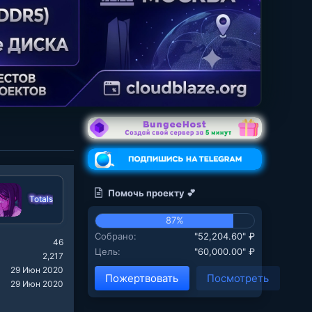
Помочь проекту 💕
Totals
87%
Собрано
"52,204.60" ₽
46
Цель
"60,000.00" ₽
2,217
29 Июн 2020
Пожертвовать
Посмотреть
29 Июн 2020