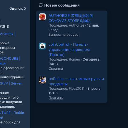
Новые сообщения
Оценок: 0
AUTHORIZE 带有嗅探器的
ы
CC+CVV2 STORE购物店
Последнее: Authorize
12 мин.
tals
назад
tAnarchy |
Запрос на ресурс
борка,
JoinControl - Панель-
интересы
управления сервером
ов
[Платно]
AGONCUBE |
Последнее: Romeo
Сегодня в
ния
04:13
 в оформлении.
Скрипты
я,
 конфигурации.
pnRelics — кастомные руны и
PVP | Server
предметы
Последнее: Float3011
Вчера в
енная
19:06
p для того,
Плагины
оки получили
атления.
TURE | Лобби
ий
ое лобби для
.