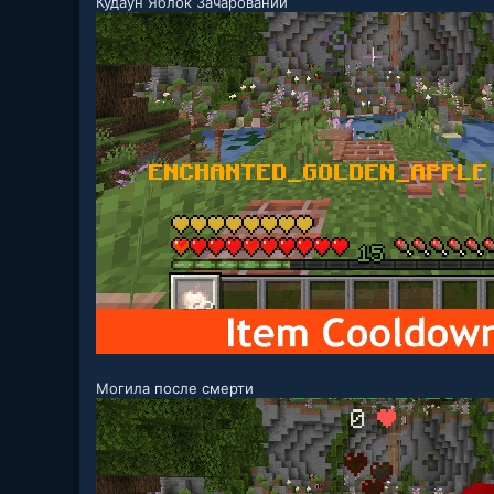
Кудаун Яблок Зачарований
Могила после смерти