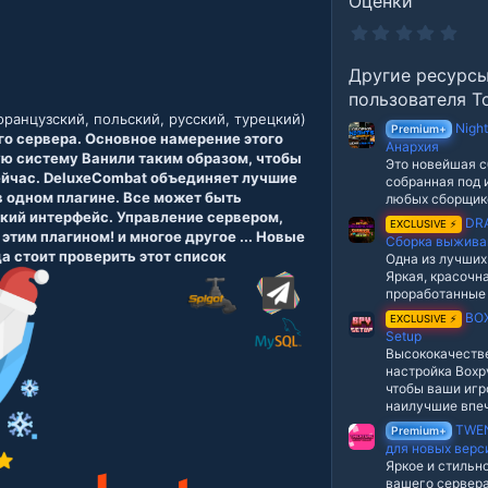
Оценки
0
.
0
Другие ресурс
0
з
пользователя To
в
ранцузский, польский, русский, турецкий)
е
Nigh
Premium+
з
го сервера. Основное намерение этого
Анархия
д
ую систему Ванили таким образом, чтобы
Это новейшая с
сейчас. DeluxeCombat объединяет лучшие
собранная под 
в одном плагине. Все может быть
любых сборщик
ский интерфейс. Управление сервером,
DR
EXCLUSIVE ⚡
 этим плагином! и многое другое ... Новые
Сборка выжива
а стоит проверить этот список
Одна из лучших
Яркая, красочна
проработанные
BOX
EXCLUSIVE ⚡
Setup
Высококачеств
настройка Boxpv
чтобы ваши игр
наилучшие впеч
TWEN
Premium+
для новых верс
Яркое и стильн
вашего сервера