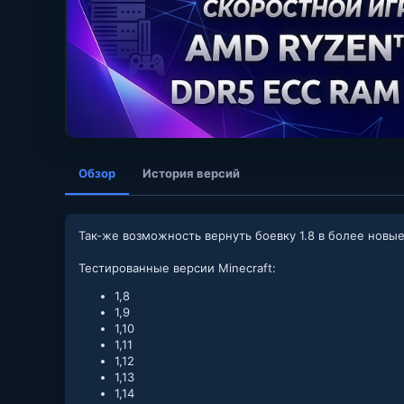
Обзор
История версий
Так-же возможность вернуть боевку 1.8 в более новые
Тестированные версии Minecraft:
1,8
1,9
1,10
1,11
1,12
1,13
1,14