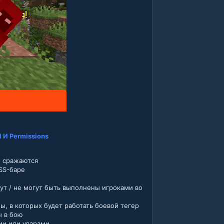
 Permissions
е сражаются
SS-баре
ут / не могут быть выполнены игроками во
, в которых будет работать боевой тегер
ы в бою
ми или ударами