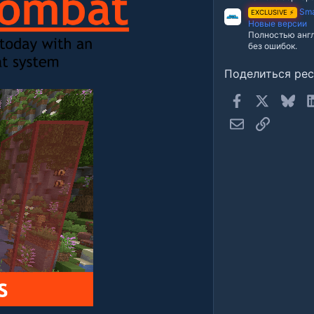
Sma
EXCLUSIVE ⚡
Новые версии
Полностью англ
без ошибок.
Поделиться ре
Facebook
X
Blue
Электронная п
Ссылка