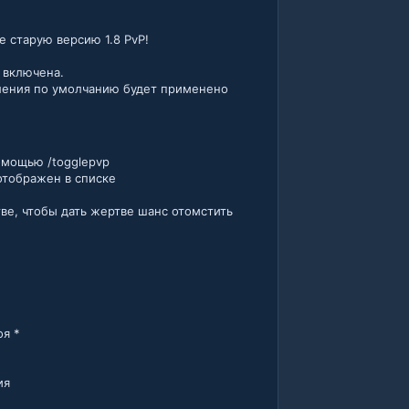
 старую версию 1.8 PvP!
 включена.
вления по умолчанию будет применено
омощью /togglepvp
отображен в списке
ве, чтобы дать жертве шанс отомстить
оя *
ия