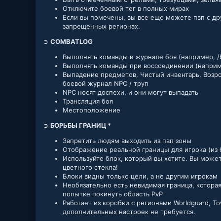
Отключите боевой тег в полных мирах
Если вы помечены, вы все еще можете пвп с д
запрещенных регионах.
➲
COMBATLOG
Выполнять команды в журнале боя (например, /
Выполнять команды при воссоединении (например
Выпадение предметов, Чистый инвентарь, Возр
боевой журнал NPC / труп
NPC носят доспехи, и они могут выпадать
Трансляция боя
Местоположение
➲
БОРЬБЫ ГРАНИЦ *
Запретить людям выходить из пвп зоны
Отображение реальной границы для игрока (из 
Используйте блок, который вы хотите. Вы може
цветного стекла!
Блоки видны только цели, а не другим игрокам
Необязательно есть невидимая граница, котора
попытке покинуть область PvP
Работает из коробки с регионами Worldguard, To
дополнительных настроек не требуется.