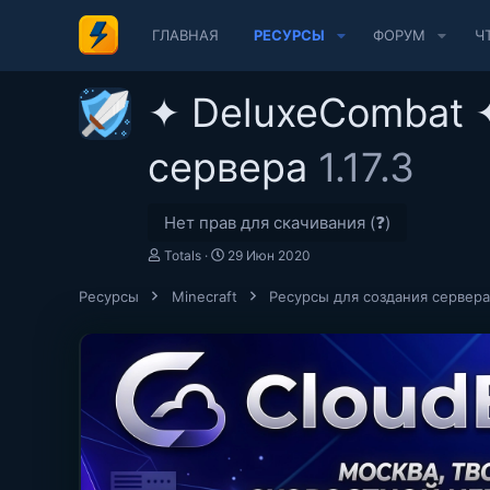
ГЛАВНАЯ
РЕСУРСЫ
ФОРУМ
Ч
✦ DeluxeCombat 
сервера
1.17.3
Нет прав для скачивания (❓)
А
Д
Totals
29 Июн 2020
в
а
т
т
Ресурсы
Minecraft
Ресурсы для создания сервера
о
а
р
с
о
з
д
а
н
и
я