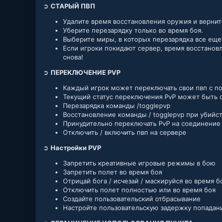
➲
СТАРЫЙ ПВП
Удалите время восстановления оружия и верните
Уберите перезарядку только во время боя.
Выберите миры, в которых перезарядка все еще
Если игроки покидают сервер, время восстано
снова!
➲
ПЕРЕКЛЮЧЕНИЕ PVP
Каждый игрок может переключать свои пвп с п
Текущий статус переключения PvP может быть 
Перезарядка команды /togglepvp
Восстановление команды / togglepvp при убийст
Принудительно переключать PvP на соединение
Отключить / включить пвп на сервере
➲
Настройки PVP
Запретить креативные игровые режимы в бою
Запретить полет во время боя
Отрицай бога / исчезай / маскируйся во время б
Отключить полет полностью или во время боя
Создайте пользовательский отбрасывание
Настройте пользовательскую задержку попадан