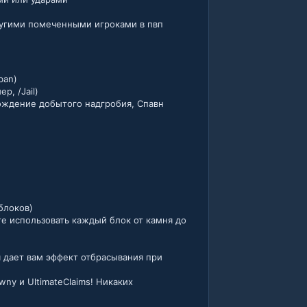
ругими помеченными игроками в пвп
ban)
, /Jail)
ождение добытого надгробия, Спавн
блоков)
те использовать каждый блок от камня до
я дает вам эффект отбрасывания при
wny и UltimateClaims! Никаких