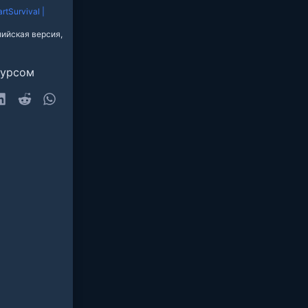
rtSurvival |
ийская версия,
сурсом
sky
LinkedIn
Reddit
WhatsApp
очта