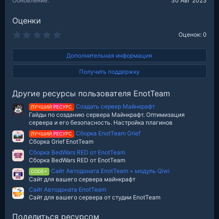
Обновление
30 Авг 2023
Оценки
0
Оценок: 0
.
0
0
Дополнительная информация
з
в
Получить поддержку
е
з
д
Другие ресурсы пользователя EnotTeam
Создать сервер Майнкрафт
ЛУЧШИЙ РЕСУРС
Гайды по созданию сервера Майнкрафт. Оптимизация
сервера и его безопасность. Настройка плагинов
Сборка EnotTeam Grief
ЛУЧШИЙ РЕСУРС
Сборка Grief EnotTeam
Сборка BedWars RED от EnotTeam
Сборка BedWars RED от EnotTeam
Сайт Автодоната EnotTeam + модуль Qiwi
CODE+
Сайт для вашего сервера майнкрафт
Сайт Автодоната EnotTeam
Сайт для вашего сервера от студии EnotTeam
Поделиться ресурсом