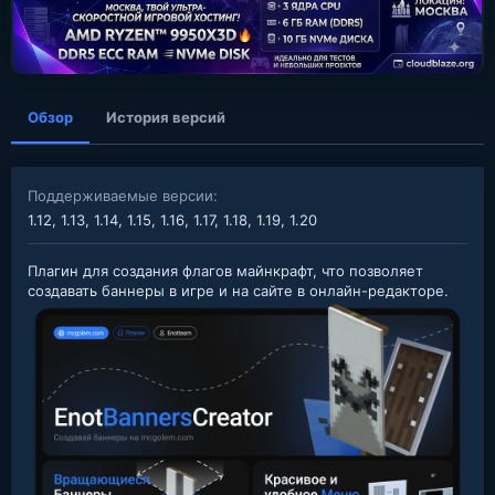
а
н
и
я
Обзор
История версий
Поддерживаемые версии
1.12
1.13
1.14
1.15
1.16
1.17
1.18
1.19
1.20
Плагин для создания флагов майнкрафт, что позволяет
создавать баннеры в игре и на сайте в онлайн-редакторе.