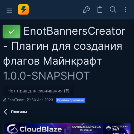
EnotBannersCreator
✓
- Плагин для создания
флагов Майнкрафт
1.0.0-SNAPSHOT
Нет прав для скачивания (❓)
А
Д
EnotTeam
30 Авг 2023
Рекомендованный
в
а
т
т
Плагины
о
а
р
с
о
з
д