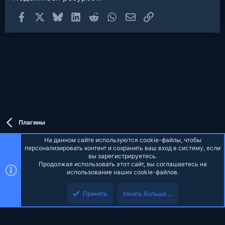
Facebook
X
Bluesky
LinkedIn
Reddit
WhatsApp
Электронная почта
Ссылка
Плагины
На данном сайте используются cookie-файлы, чтобы
персонализировать контент и сохранить ваш вход в систему, если
вы зарегистрируетесь.
Продолжая использовать этот сайт, вы соглашаетесь на
Russian (RU)
использование наших cookie-файлов.
Верх
Низ
Обратная связь
Условия и правила
Политика конфиденциальности
Принять
Узнать больше....
Помощь
Главная
R
S
S