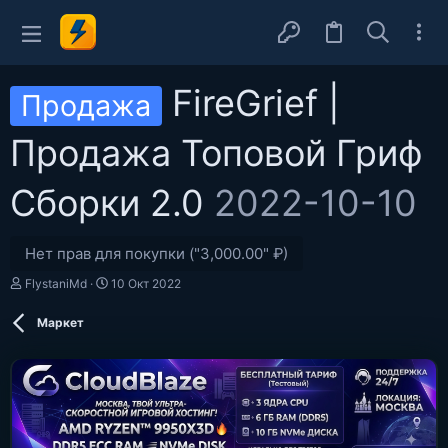
FireGrief |
Продажа
Продажа Топовой Гриф
Сборки 2.0
2022-10-10
Нет прав для покупки ("3,000.00" ₽)
А
Д
FlystaniMd
10 Окт 2022
в
а
т
т
Маркет
о
а
р
с
о
з
д
а
н
и