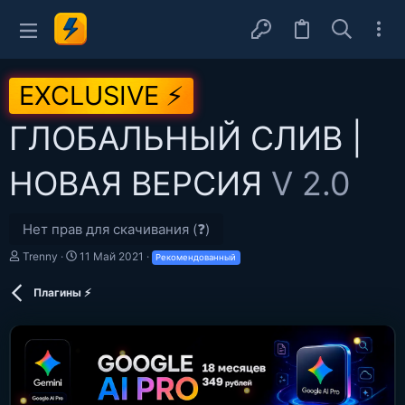
EXCLUSIVE ⚡
ГЛОБАЛЬНЫЙ СЛИВ |
НОВАЯ ВЕРСИЯ
V 2.0
Нет прав для скачивания (❓)
А
Д
Trenny
11 Май 2021
Рекомендованный
в
а
т
т
Плагины ⚡
о
а
р
с
о
з
д
а
н
и