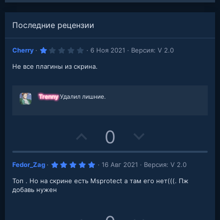
Последние рецензии
1
Cherry
6 Ноя 2021
Версия: V 2.0
.
0
Не все плагины из скрина.
0
з
в
е
з
Trenny
Удалил лишние.
д
U
D
0
p
o
5
Fedor_Zag
16 Авг 2021
Версия: V 2.0
v
w
.
0
Топ . Но на скрине есть Msprotect а там его нет(((. Пж
o
n
0
з
добавь нужен
в
t
v
е
з
д