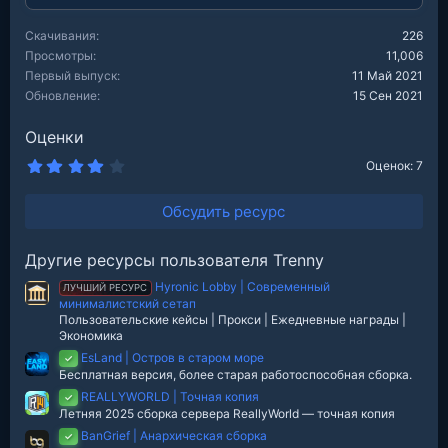
Скачивания
226
Просмотры
11,006
Первый выпуск
11 Май 2021
Обновление
15 Сен 2021
Оценки
4
Оценок: 7
.
2
9
Обсудить ресурс
з
в
е
Другие ресурсы пользователя Trenny
з
д
Hyronic Lobby | Современный
ЛУЧШИЙ РЕСУРС
минималистский сетап
Пользовательские кейсы | Прокси | Ежедневные награды |
Экономика
EsLand | Остров в старом море
✓
Бесплатная версия, более старая работоспособная сборка.
REALLYWORLD | Точная копия
✓
Летняя 2025 сборка сервера ReallyWorld — точная копия
BanGrief | Анархическая сборка
✓