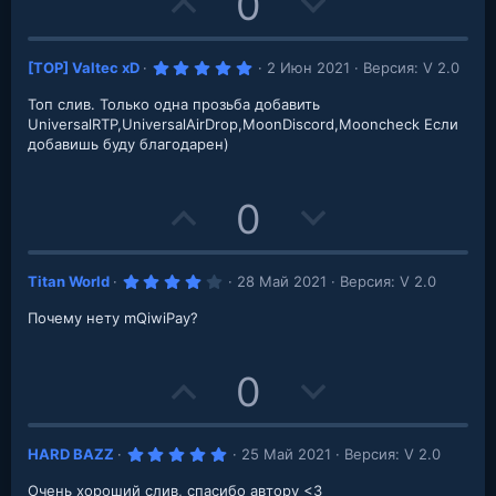
U
D
0
e
o
p
o
t
5
[TOP] Valtec xD
2 Июн 2021
Версия: V 2.0
v
w
e
.
0
Топ слив. Только одна прозьба добавить
o
n
0
з
UniversalRTP,UniversalAirDrop,MoonDiscord,Mooncheck Если
в
добавишь буду благодарен)
t
v
е
з
д
e
o
U
D
0
t
p
o
e
4
Titan World
28 Май 2021
Версия: V 2.0
v
w
.
0
Почему нету mQiwiPay?
o
n
0
з
в
t
v
е
U
D
0
з
д
e
o
p
o
t
5
HARD BAZZ
25 Май 2021
Версия: V 2.0
v
w
.
0
Очень хороший слив, спасибо автору <3