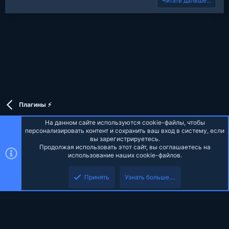
Читать дальше...
v
w
e
o
n
t
v
e
o
t
e
Плагины ⚡
На данном сайте используются cookie-файлы, чтобы
персонализировать контент и сохранить ваш вход в систему, если
вы зарегистрируетесь.
Продолжая использовать этот сайт, вы соглашаетесь на
Russian (RU)
использование наших cookie-файлов.
Верх
Низ
Обратная связь
Условия и правила
Политика конфиденциальности
Принять
Узнать больше....
Помощь
Главная
R
S
S