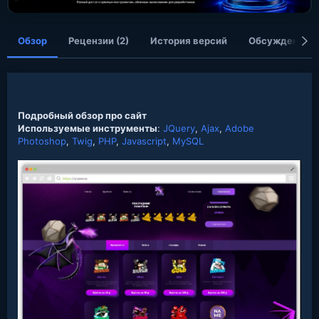
я
Обзор
Рецензии (2)
История версий
Обсуждение
Подробный обзор про сайт
Используемые инструменты
:
JQuery
,
Ajax
,
Adobe
Photoshop
,
Twig
,
PHP
,
Javascript
,
MySQL