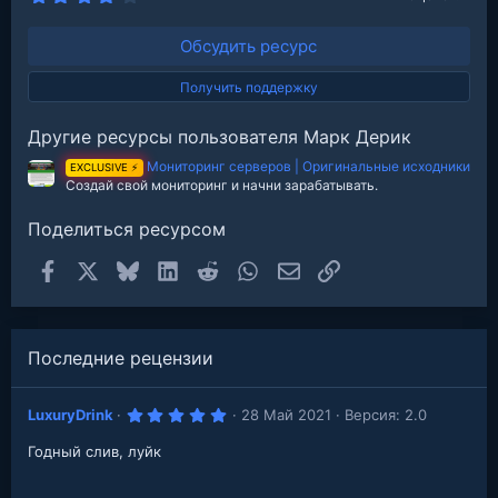
.
0
0
Обсудить ресурс
з
в
е
Получить поддержку
з
д
Другие ресурсы пользователя Марк Дерик
Мониторинг серверов | Оригинальные исходники
EXCLUSIVE ⚡
Создай свой мониторинг и начни зарабатывать.
Поделиться ресурсом
Facebook
X
Bluesky
LinkedIn
Reddit
WhatsApp
Электронная почта
Ссылка
Последние рецензии
5
LuxuryDrink
28 Май 2021
Версия: 2.0
.
0
Годный слив, луйк
0
з
в