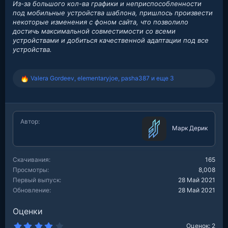
Из-за большого кол-ва графики и неприспособленности
под мобильные устройства шаблона, пришлось произвести
некоторые изменения с фоном сайта, что позволило
достичь максимальной совместимости со всеми
устройствами и добиться качественной адаптации под все
устройства.
Valera Gordeev
,
elementaryjoe
,
pasha387
и еще 3
Р
е
а
к
ц
Автор
и
Марк Дерик
и
:
Скачивания
165
Просмотры
8,008
Первый выпуск
28 Май 2021
Обновление
28 Май 2021
Оценки
4
Оценок: 2