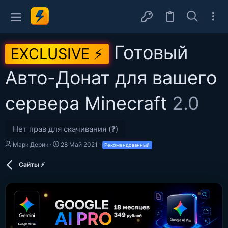
Готовый
EXCLUSIVE ⚡
Авто-Донат для вашего
сервера Minecraft
2.0
Нет прав для скачивания (❓)
А
Д
Марк Дерик
28 Май 2021
Рекомендованный
в
а
т
т
Сайты ⚡
о
а
р
с
о
з
д
а
н
и