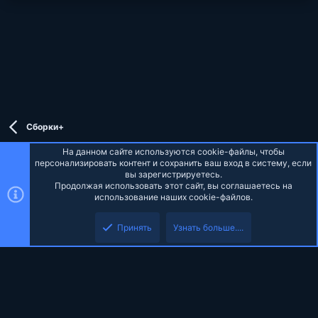
o
n
t
v
e
o
t
e
Сборки+
На данном сайте используются cookie-файлы, чтобы
персонализировать контент и сохранить ваш вход в систему, если
вы зарегистрируетесь.
Продолжая использовать этот сайт, вы соглашаетесь на
Russian (RU)
использование наших cookie-файлов.
Верх
Низ
Обратная связь
Условия и правила
Политика конфиденциальности
Принять
Узнать больше....
Помощь
Главная
R
S
S