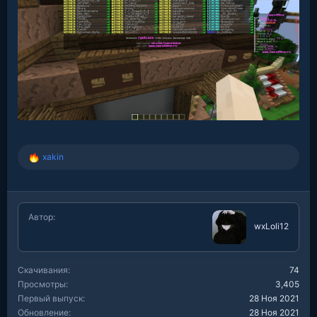
xakin
Р
е
а
к
ц
Автор
и
wxLoli12
и
:
Скачивания
74
Просмотры
3,405
Первый выпуск
28 Ноя 2021
Обновление
28 Ноя 2021