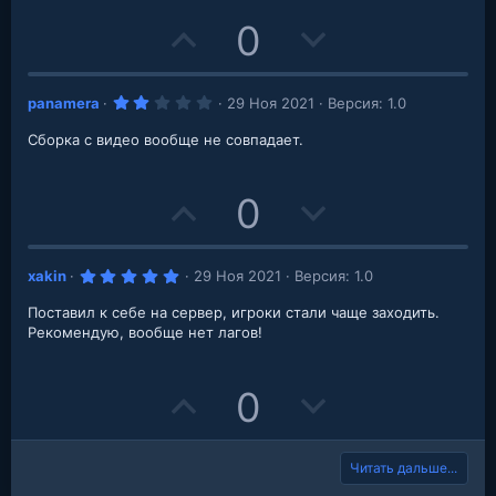
д
e
o
U
D
0
t
p
o
e
2
panamera
29 Ноя 2021
Версия: 1.0
v
w
.
0
Сборка с видео вообще не совпадает.
o
n
0
з
в
t
v
е
U
D
0
з
д
e
o
p
o
t
5
xakin
29 Ноя 2021
Версия: 1.0
v
w
.
e
0
Поставил к себе на сервер, игроки стали чаще заходить.
o
n
0
з
Рекомендую, вообще нет лагов!
в
t
v
е
з
д
U
D
0
e
o
p
o
t
Читать дальше...
v
w
e