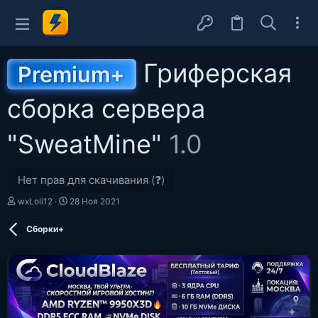
Гриферская
Premium+
сборка сервера
"SweatMine"
1.0
Нет прав для скачивания (❓)
А
Д
wxLoli12
28 Ноя 2021
в
а
т
т
Сборки+
о
а
р
с
о
з
д
а
н
и