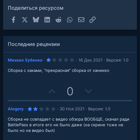
Поделиться ресурсом
Facebook
X
Bluesky
LinkedIn
Reddit
WhatsApp
Электронная почта
Ссылка
Последние рецензии
1
Михаил Зубенко
16 Дек 2021
Версия: 1.0
.
0
Сборка с хаками, "прекрасная" сборка от ханикео
0
з
в
е
U
D
0
з
д
p
o
2
Alegory
30 Ноя 2021
Версия: 1.0
v
w
.
0
Сборка не совпадает с видео обзора ВООБЩЕ, скачал ради
o
n
0
з
BattlePass в итоге его не было даже (на скрине тоже не
в
было но на видео был)
t
v
е
з