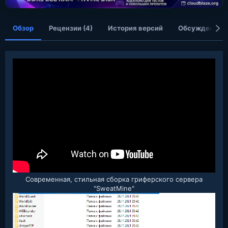
я
Обзор
Рецензии (4)
История версий
Обсуждение
Современная, стильная сборка гриферского сервера
"SweatMine"