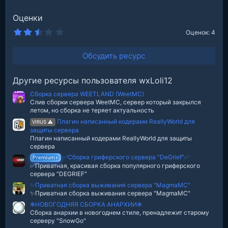
Оценки
2
Оценок: 4
.
5
0
Обсудить ресурс
з
в
е
Другие ресурсы пользователя wxLoli12
з
д
Сборка сервера WEETLAND (WeetMC)
Слив сборки сервера WeetMC, сервер который закрылся
летом, но сборка не теряет актуальность
Плагин написанный кодерами ReallyWorld для
VIRUS ⚠
защиты сервера
Плагин написанный кодерами ReallyWorld для защиты
сервера
✅Сборка гриферского сервера "DeGrief"✅
Premium+
✅Приватная, красивая сборка популярного гриферского
сервера "DEGRIEF"
✨Приватная сборка выживания сервера "MagmaMC"
✨Приватная сборка выживания сервера "MagmaMC"
❄НОВОГОДНЯЯ СБОРКА АНАРХИИ❄
Сборка анархии в новогоднем стиле, пренадлежит старому
серверу "SnowGo"