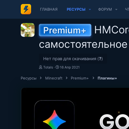
ГЛАВНАЯ
РЕСУРСЫ
ФОРУМ
Ч
HMCore
Premium+
самостоятельное
Нет прав для скачивания (❓)
А
Д
Totals
16 Апр 2021
в
а
т
т
Ресурсы
Minecraft
Premium+
Плагины+
о
а
р
с
о
з
д
а
н
и
я