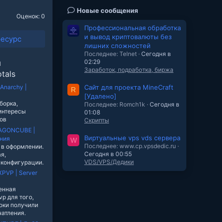
Новые сообщения
Оценок: 0
Профессиональная обработка
и вывод криптовалюты без
ресурс
лишних сложностей
Последнее: Telnet
Сегодня в
ы
02:29
Заработок, подработка, биржа
tals
tAnarchy |
Сайт для проекта MineCraft
R
[Удалено]
борка,
Последнее: Romch1k
Сегодня в
интересы
01:08
ов
Скрипты
AGONCUBE |
Виртуальные vps vds сервера
ния
W
Последнее: www.cp.vpsdedic.ru
 в оформлении.
Сегодня в 00:55
я,
VDS/VPS/Дедики
 конфигурации.
PVP | Server
енная
p для того,
оки получили
атления.