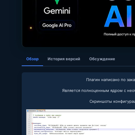
Обзор
История версий
Обсуждение
Плагин написано по зака
Является полноценным ядром с не
Скриншоты конфигурац