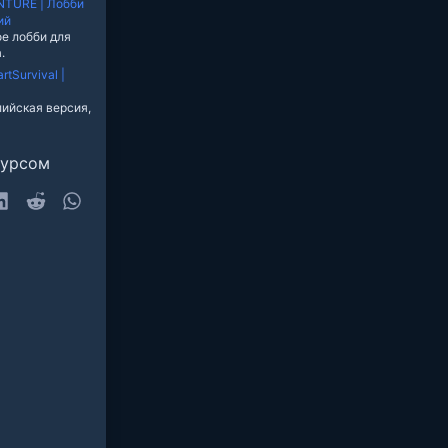
TURE | Лобби
ий
ое лобби для
.
rtSurvival |
ийская версия,
сурсом
sky
LinkedIn
Reddit
WhatsApp
очта