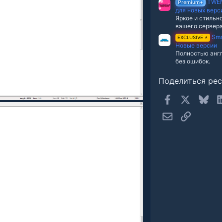
TWEN
Premium+
для новых верс
Яркое и стильн
вашего сервера
Sma
EXCLUSIVE ⚡
Новые версии
Полностью англ
без ошибок.
Поделиться ре
Facebook
X
Blue
Электронная п
Ссылка