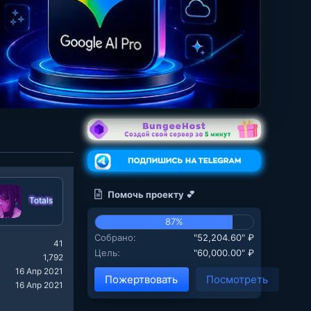
Помочь проекту 💕
Totals
87%
Собрано
"52,204.60" ₽
41
Цель
"60,000.00" ₽
1,792
16 Апр 2021
Пожертвовать
Посмотреть
16 Апр 2021