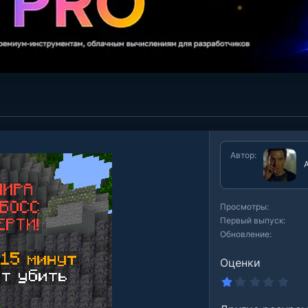
Автор
А
Просмотры
Первый выпуск
Обновление
Оценки
1
.
0