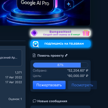
Помочь проекту 💕
рсений Арсениев
87%
Собрано
"52,204.60" ₽
1,371
Цель
"60,000.00" ₽
17 Авг 2022
17 Авг 2022
Пожертвовать
Посмотреть
Оценок: 1
Новые сообщения