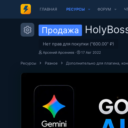
ГЛАВНАЯ
РЕСУРСЫ
ФОРУМ
Ч
HolyBoss
Продажа
Иконка ресурса
Нет прав для покупки ("600.00" ₽)
А
Д
Арсений Арсениев
17 Авг 2022
в
а
т
т
Ресурсы
Разное
Дополнительно для плагина, ко
о
а
р
с
о
з
д
а
н
и
я