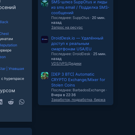
ы
SMS-шлюз SuppOtus и лиды
рсений
из sms.email / Подделка SMS-
сообщений
Последнее: SuppOtus
20 мин.
Black
назад
а
Запрос на ресурс
Chest
а
DroidDesk.io — Удалённый
динатам
доступ к реальным
eputation
а
смартфонам USA/EU
ервере
Последнее: DroidDesk
25 мин.
eon
назад
а
VDS/VPS/Дедики
tar | Упавшая
а
[DEP 3 BTC] Automatic
 с hyperspace
CRYPTO Exchange/Mixer for
Stolen Coins
сурсом
Последнее: BarbadosExchange
Вчера в 22:36
Заработок, подработка, биржа
sky
LinkedIn
Reddit
WhatsApp
очта