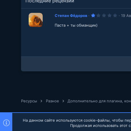
Последние рецензии
1
Степан Фёдоров
19 А
.
0
Паста + ты обманщик)
0
з
в
е
з
д
Ресурсы
Разное
Дополнительно для плагина, ко
На данном сайте используются cookie-файлы, чтобы пер
Продолжая использовать этот с
Russian (RU)