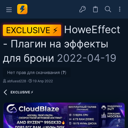
HoweEffect
EXCLUSIVE ⚡
- Плагин на эффекты
для брони
2022-04-19
Нет прав для скачивания (❓)
А
Д
abfuasd228
19 Апр 2022
в
а
т
т
EXCLUSIVE ⚡
о
а
р
с
о
з
д
а
н
и