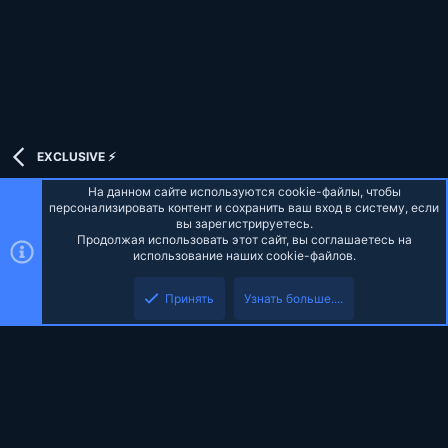
o
n
t
v
e
o
t
e
EXCLUSIVE ⚡
На данном сайте используются cookie-файлы, чтобы
персонализировать контент и сохранить ваш вход в систему, если
вы зарегистрируетесь.
Продолжая использовать этот сайт, вы соглашаетесь на
Russian (RU)
использование наших cookie-файлов.
Верх
Низ
Обратная связь
Условия и правила
Политика конфиденциальности
Принять
Узнать больше....
Помощь
Главная
R
S
S