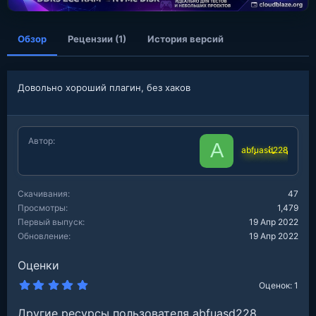
я
Обзор
Рецензии (1)
История версий
Довольно хороший плагин, без хаков
Автор
A
abfuasd228
Скачивания
47
Просмотры
1,479
Первый выпуск
19 Апр 2022
Обновление
19 Апр 2022
Оценки
5
Оценок: 1
.
0
Другие ресурсы пользователя abfuasd228
0