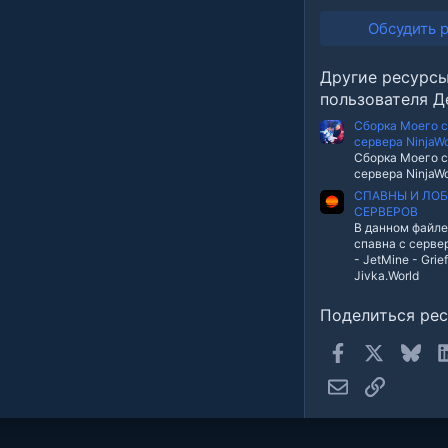
0
0
Обсудить 
з
в
е
Другие ресурс
з
д
пользователя Д
Сборка Моего с
сервера NinjaWo
Сборка Моего с
сервера NinjaWo
СПАВНЫ И ЛОБ
СЕРВЕРОВ
В данном файле
спавна с серве
- JetMine - Grie
Jivka.World
Поделиться ре
Facebook
X
Blue
Электронная п
Ссылка