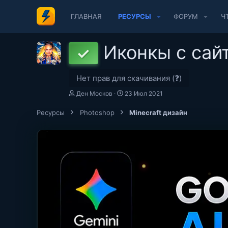
ГЛАВНАЯ
РЕСУРСЫ
ФОРУМ
Ч
Иконкы с сай
✓
Нет прав для скачивания (❓)
А
Д
Ден Москов
23 Июл 2021
в
а
т
т
Ресурсы
Photoshop
Minecraft дизайн
о
а
р
с
о
з
д
а
н
и
я