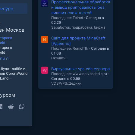
Профессиональная обработка
и вывод криптовалюты без
ресурс
лишних сложностей
Последнее: Telnet
Сегодня в
ы
02:29
Заработок, подработка, биржа
ен Москов
тарого
Сайт для проекта MineCraft
R
rld
[Удалено]
тарого
Последнее: Romch1k
Сегодня в
rld
01:08
Скрипты
БИ С
 будет лобби и
Виртуальные vps vds сервера
W
ров CoronaWorld
Последнее: www.cp.vpsdedic.ru
fLand -
Сегодня в 00:55
VDS/VPS/Дедики
сурсом
sky
LinkedIn
Reddit
WhatsApp
очта