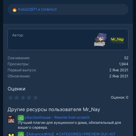
Kolia22871
и
Underly0
Р
е
а
к
ц
Автор
и
Mr_Nay
и
:
Скачивания
52
Просмотры
1,944
Первый выпуск
2 Янв 2021
Обновление
2 Янв 2021
Оценки
0
Оценок: 0
.
0
Другие ресурсы пользователя Mr_Nay
0
з
zAuctionHouse - Rewrite from scratch
в
✓
е
Лучший плагин для аукционного дома, обязательный для
з
вашего сервера.
д
【AdvancedKits】✦CATEGORIES⚡️PREVIEW GUI✨KIT
✓