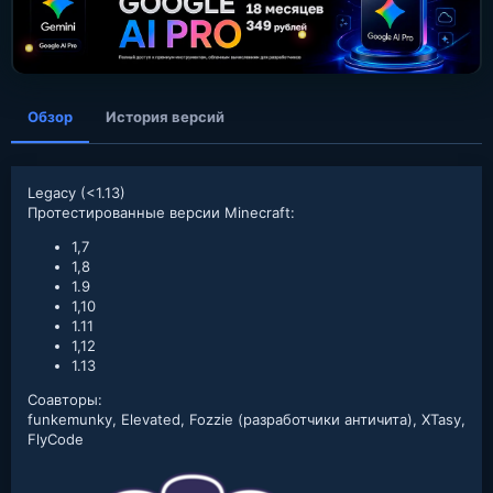
а
н
и
я
Обзор
История версий
Legacy (<1.13)
Протестированные версии Minecraft:
1,7
1,8
1.9
1,10
1.11
1,12
1.13
Соавторы:
funkemunky, Elevated, Fozzie (разработчики античита), XTasy,
FlyCode