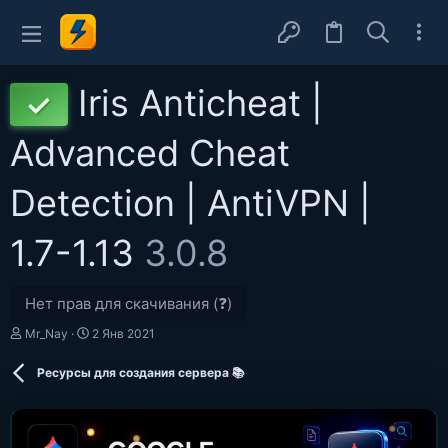
Iris Anticheat |
✓
Advanced Cheat
Detection | AntiVPN |
1.7-1.13
3.0.8
Нет прав для скачивания (❓)
А
Д
Mr_Nay
2 Янв 2021
в
а
т
т
Ресурсы для создания сервера 📚
о
а
р
с
о
з
д