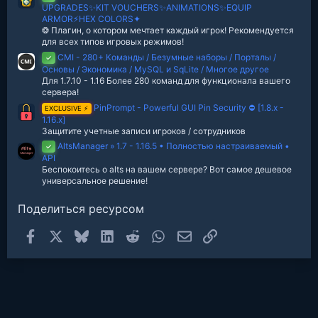
UPGRADES✨KIT VOUCHERS✨ANIMATIONS✨EQUIP
ARMOR⚡️HEX COLORS✦
❂ Плагин, о котором мечтает каждый игрок! Рекомендуется
для всех типов игровых режимов!
CMI - 280+ Команды / Безумные наборы / Порталы /
✓
Основы / Экономика / MySQL и SqLite / Многое другое
Для 1.7.10 - 1.16 Более 280 команд для функционала вашего
сервера!
PinPrompt - Powerful GUI Pin Security ⛔️ [1.8.x -
EXCLUSIVE ⚡
1.16.x]
Защитите учетные записи игроков / сотрудников
AltsManager » 1.7 - 1.16.5 • Полностью настраиваемый •
✓
API
Беспокоитесь о alts на вашем сервере? Вот самое дешевое
универсальное решение!
Поделиться ресурсом
Facebook
X
Bluesky
LinkedIn
Reddit
WhatsApp
Электронная почта
Ссылка