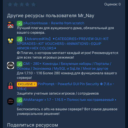
0
Оценок: 0
.
0
Другие ресурсы пользователя Mr_Nay
0
з
zAuctionHouse - Rewrite from scratch
в
✓
е
Лучший плагин для аукционного дома, обязательный для
з
вашего сервера.
д
【AdvancedKits】✦CATEGORIES⚡️PREVIEW GUI✨KIT
✓
UPGRADES✨KIT VOUCHERS✨ANIMATIONS✨EQUIP
ARMOR⚡️HEX COLORS✦
❂ Плагин, о котором мечтает каждый игрок! Рекомендуется
для всех типов игровых режимов!
CMI - 280+ Команды / Безумные наборы / Порталы /
✓
Основы / Экономика / MySQL и SqLite / Многое другое
Для 1.7.10 - 1.16 Более 280 команд для функционала вашего
сервера!
PinPrompt - Powerful GUI Pin Security ⛔️ [1.8.x -
EXCLUSIVE ⚡
1.16.x]
Защитите учетные записи игроков / сотрудников
AltsManager » 1.7 - 1.16.5 • Полностью настраиваемый •
✓
API
Беспокоитесь о alts на вашем сервере? Вот самое дешевое
универсальное решение!
Поделиться ресурсом