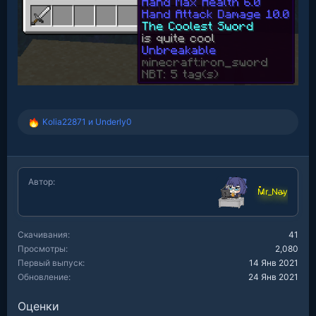
Kolia22871
и
Underly0
Р
е
а
к
ц
Автор
и
Mr_Nay
и
:
Скачивания
41
Просмотры
2,080
Первый выпуск
14 Янв 2021
Обновление
24 Янв 2021
Оценки