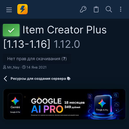
Item Creator Plus
✓
[1.13-1.16]
1.12.0
Нет прав для скачивания (❓)
А
Д
Mr_Nay
14 Янв 2021
в
а
т
т
Ресурсы для создания сервера 📚
о
а
р
с
о
з
д
а
н
и
я