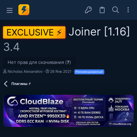
Joiner [1.16]
EXCLUSIVE ⚡
3.4
Нет прав для скачивания (❓)
А
Д
Nicholas Alexandrov
26 Янв 2021
Рекомендованный
в
а
т
т
Плагины ⚡
о
а
р
с
о
з
д
а
н
и
я