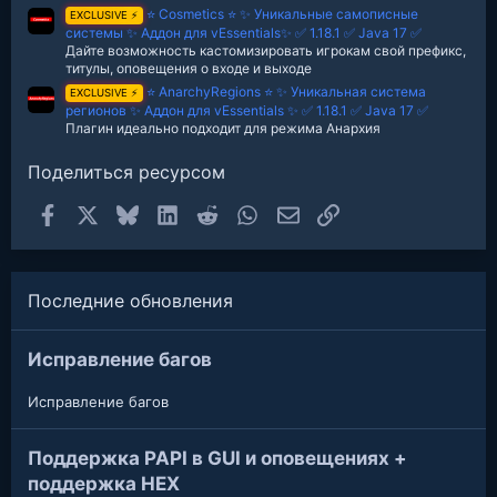
⭐ Cosmetics ⭐ ✨ Уникальные самописные
EXCLUSIVE ⚡
системы ✨ Аддон для vEssentials✨ ✅ 1.18.1 ✅ Java 17 ✅
Дайте возможность кастомизировать игрокам свой префикс,
титулы, оповещения о входе и выходе
⭐ AnarchyRegions ⭐ ✨ Уникальная система
EXCLUSIVE ⚡
регионов ✨ Аддон для vEssentials ✨ ✅ 1.18.1 ✅ Java 17 ✅
Плагин идеально подходит для режима Анархия
Поделиться ресурсом
Facebook
X
Bluesky
LinkedIn
Reddit
WhatsApp
Электронная почта
Ссылка
Последние обновления
Исправление багов
Исправление багов
Поддержка PAPI в GUI и оповещениях +
поддержка HEX