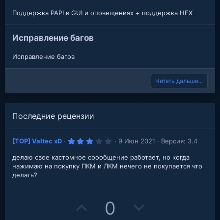
Поддержка PAPI в GUI и оповещениях + поддержка HEX
Исправление багов
Исправление багов
Читать дальше...
Последние рецензии
3
[TOP] Valtec xD
9 Июн 2021
Версия: 3.4
.
0
делаю свое кастомное соообщение работает, но когда
0
з
нажимаю на покупку ПКМ и ЛКМ нечего не покупается что
в
делать?
е
з
д
U
D
0