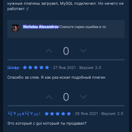
o
n
з
нужные плагины загрузил, MySQL подключил. Но ничего не
в
работает :/
t
v
е
з
д
e
o
Nicholas Alexandrov
Скиньте скрин ошибки в лс
t
e
U
D
0
p
o
5
Шифр
27 Янв 2021
Версия: 2.0
v
w
.
0
Спасибо за слив. Я как раз искал подобный плагин
o
n
0
з
в
t
v
е
U
D
0
з
д
e
o
p
o
t
5
╚╣Ύ╔╗å╚╣Ύ╔╗ℂ
26 Янв 2021
Версия: 2.0
v
w
.
e
0
Это который с gui который ты продавал?
o
n
0
з