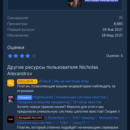
Nicholas Alexandrov
и
:
Скачивания
71
Просмотры
8,685
Первый выпуск
26 Янв 2021
Обновление
28 Мар 2021
Оценки
4
Оценок: 5
.
0
Другие ресурсы пользователя Nicholas
0
з
Alexandrov
в
е
dCheck | Мы за честную игру
EXCLUSIVE ⚡
з
Плагин, позволяющий вашим модераторам наблюдать за
д
игроками
NightQuests | Уникальная система квестов |
Продажа
Продажа и покупка предметов | 18 типов квестов
Хотите новые приключения? Именно для этого мы
придумали уникальную систему цепочки квестов! Скорее п
⭐ Essentials ⭐ ✨ 100+ команд ✨ Множество
ЛУЧШИЙ РЕСУРС
самописных систем ✨ ✅ 1.18.1 ✅ Java 17 ✅
Плагин, который отлично подойдёт начинающим серверам