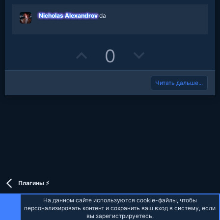
в
t
v
е
з
Nicholas Alexandrov
da
д
e
o
t
U
D
0
e
p
o
Читать дальше...
v
w
o
n
t
v
e
o
t
e
Плагины ⚡
На данном сайте используются cookie-файлы, чтобы
персонализировать контент и сохранить ваш вход в систему, если
вы зарегистрируетесь.