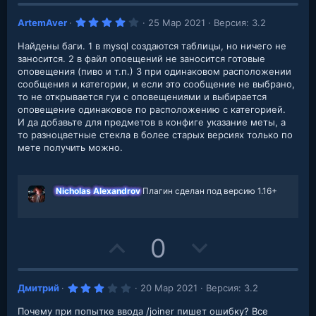
p
o
4
ArtemAver
25 Мар 2021
Версия: 3.2
v
w
.
0
Найдены баги. 1 в mysql создаются таблицы, но ничего не
o
n
0
з
заносится. 2 в файл опоещений не заносится готовые
в
оповещения (пиво и т.п.) 3 при одинаковом расположении
t
v
е
сообщения и категории, и если это сообщение не выбрано,
з
д
то не открывается гуи с оповещениями и выбирается
e
o
оповещение одинаковое по расположению с категорией.
И да добавьте для предметов в конфиге указание меты, а
t
то разноцветные стекла в более старых версиях только по
мете получить можно.
e
Nicholas Alexandrov
Плагин сделан под версию 1.16+
U
D
0
p
o
3
Дмитрий
20 Мар 2021
Версия: 3.2
v
w
.
0
Почему при попытке ввода /joiner пишет ошибку? Все
0