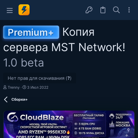
Копия
Premium+
сервера MST Network!
1.0 beta
Нет прав для скачивания (❓)
А
Д
Trenny
3 Июл 2022
в
а
т
т
Сборки+
о
а
р
с
о
з
д
а
н
и