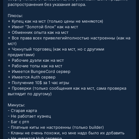
распространения без указания автора.
Плюсы:
+ Купец как на мст (только цены не меняются)
+ Ивент "Золотой блок" как на мст
+ Обменник опыта как на мст
+ Все права всех привелегийполностью настроенны (как на
мст)
+ Чокнутый торговец (как на мст, но с другими
предметами)
+ Рабочие дуэли как на мст
+ Рабочие топы как на мст
+ Имеется BungeeCord сервер
+ Имеется Auth сервер
+ Получение 10$ за 1 час игры
+ Проверки (только сообщения как на мст, сама проверка
выглядит по другому)
Минусы:
- Старая карта
- Не работает кузнец
- Баг с ртп
- Платные киты не настроенны (только builder)
- Кланы не очень похожи, но мне надо было их добавить
- Не имеется Hub сервера