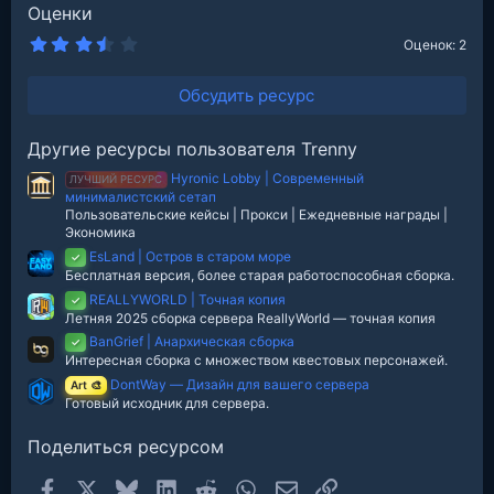
Оценки
3
Оценок: 2
.
5
0
Обсудить ресурс
з
в
е
Другие ресурсы пользователя Trenny
з
д
Hyronic Lobby | Современный
ЛУЧШИЙ РЕСУРС
минималистский сетап
Пользовательские кейсы | Прокси | Ежедневные награды |
Экономика
EsLand | Остров в старом море
✓
Бесплатная версия, более старая работоспособная сборка.
REALLYWORLD | Точная копия
✓
Летняя 2025 сборка сервера ReallyWorld — точная копия
BanGrief | Анархическая сборка
✓
Интересная сборка с множеством квестовых персонажей.
DontWay — Дизайн для вашего сервера
Art 🎨
Готовый исходник для сервера.
Поделиться ресурсом
Facebook
X
Bluesky
LinkedIn
Reddit
WhatsApp
Электронная почта
Ссылка