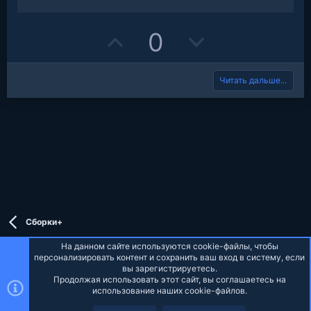
t
e
U
D
0
p
o
Читать дальше...
v
w
o
n
t
v
e
o
t
e
Сборки+
На данном сайте используются cookie-файлы, чтобы
персонализировать контент и сохранить ваш вход в систему, если
вы зарегистрируетесь.
Продолжая использовать этот сайт, вы соглашаетесь на
Russian (RU)
использование наших cookie-файлов.
Верх
Низ
Обратная связь
Условия и правила
Политика конфиденциальности