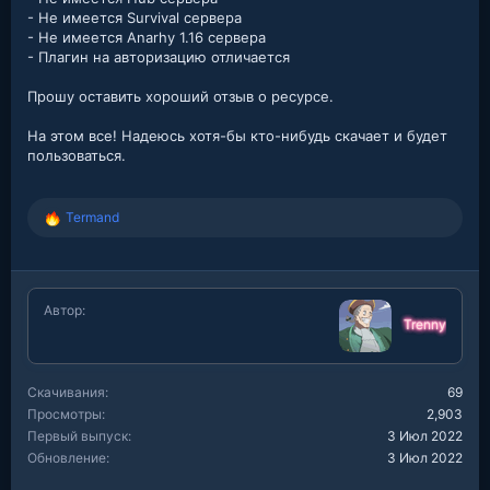
- Не имеется Survival сервера
- Не имеется Anarhy 1.16 сервера
- Плагин на авторизацию отличается
Прошу оставить хороший отзыв о ресурсе.
На этом все! Надеюсь хотя-бы кто-нибудь скачает и будет
пользоваться.
Termand
Р
е
а
к
ц
Автор
и
Trenny
и
:
Скачивания
69
Просмотры
2,903
Первый выпуск
3 Июл 2022
Обновление
3 Июл 2022