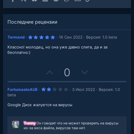
Последние рецензии
5
Termand
16 Сен 2022
Версия: 1.0 beta
.
0
Классно! молодец, но она уже давно слита, да и за
0
з
бесплатно:)
в
е
з
д
U
D
0
p
o
2
FartumasteAUE
3 Июл 2022
Версия: 1.0
v
w
.
beta
0
o
n
0
з
Google Диск жалуется на вирусы
в
t
v
е
з
д
e
o
Trenny
Он говорит что не может проверить на вирусы
из-за веса файла, вирусов там нет.