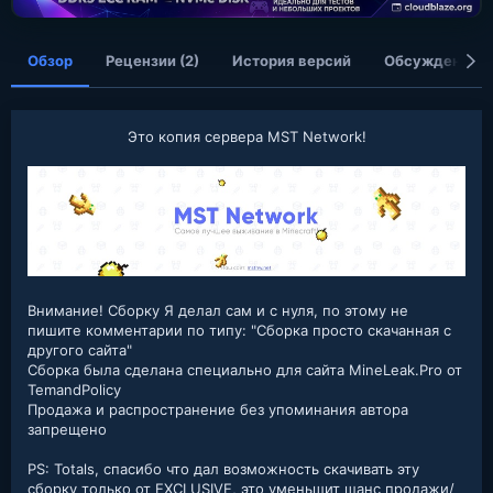
я
Обзор
Рецензии (2)
История версий
Обсуждение
Это копия сервера MST Network!
Внимание! Сборку Я делал сам и с нуля, по этому не
пишите комментарии по типу: "Сборка просто скачанная с
другого сайта"
Сборка была сделана специально для сайта MineLeak.Pro от
TemandPolicy
Продажа и распространение без упоминания автора
запрещено
PS: Totals, спасибо что дал возможность скачивать эту
сборку только от EXCLUSIVE, это уменьшит шанс продажи/