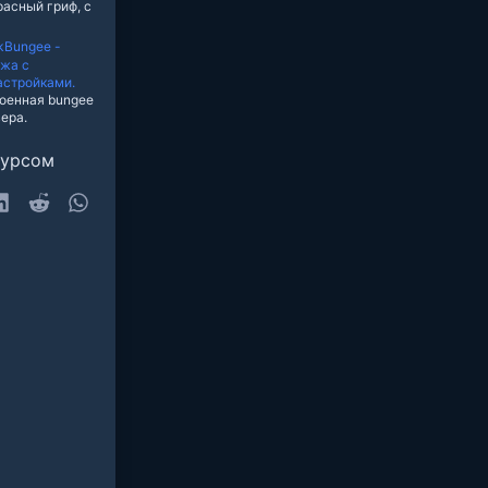
расный гриф, с
kBungee -
нжа с
астройками.
оенная bungee
ера.
сурсом
sky
LinkedIn
Reddit
WhatsApp
очта