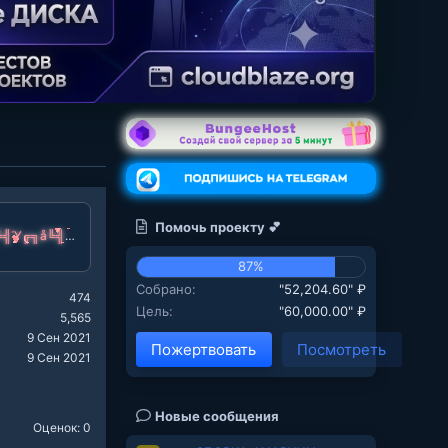
Помочь проекту 💕
╣Ύ╔╗å╚╣Ύ╔╗ℂ
87%
Собрано
"52,204.60" ₽
474
Цель
"60,000.00" ₽
5,565
9 Сен 2021
Пожертвовать
Посмотреть
9 Сен 2021
Новые сообщения
Оценок: 0