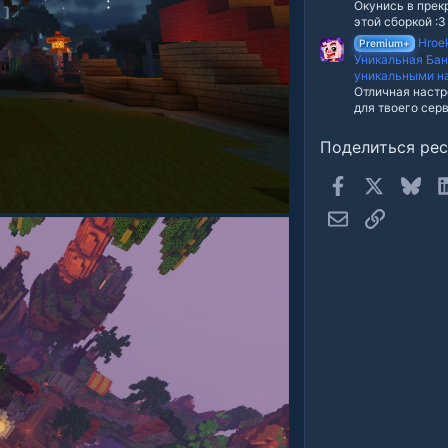
Окунись в прек
этой сборкой :3
Hroe
Premium+
Уникальная Ба
уникальными н
Отличная настр
для твоего серв
Поделиться ре
Facebook
X
Blue
Электронная п
Ссылка