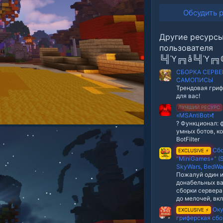
0
0
Обсудить 
з
в
е
Другие ресурс
з
д
пользователя
╚╣Ύ╔╗å╚╣Ύ╔╗
СБОРКА СЕРВЕ
САМОПИСЫ
Трендовая гриф
для вас!
ЛУЧШИЙ РЕСУРС
«MSAntiBot»❗
? Функционал: 
умных ботов, к
BotFilter
Сбо
EXCLUSIVE ⚡
"MiniGames+" (S
SkyWars, BedWars
Пожалуй один 
донабельных в
сборки сервера
до мелочей, вк
Ок
EXCLUSIVE ⚡
гриферская сбо