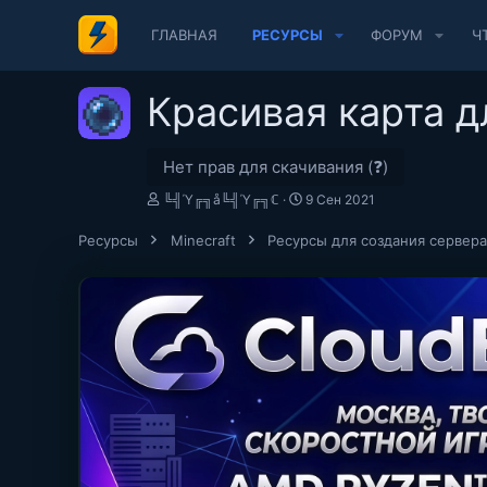
ГЛАВНАЯ
РЕСУРСЫ
ФОРУМ
Ч
Красивая карта д
Нет прав для скачивания (❓)
А
Д
╚╣Ύ╔╗å╚╣Ύ╔╗ℂ
9 Сен 2021
в
а
т
т
Ресурсы
Minecraft
Ресурсы для создания сервера
о
а
р
с
о
з
д
а
н
и
я