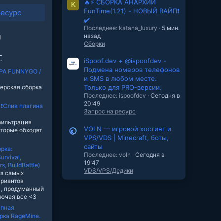
🔥⚡ СБОРКА АНАРХИИ
K
FunTime(1.21) - НОВЫЙ ВАЙП❗
ресурс
✔️
Последнее: katana_luxury
5 мин.
ы
назад
Сборки
ℂ
iSpoof.dev + @ispoofdev -
Подмена номеров телефонов
РА FUNNYGO /
и SMS в любом месте.
ерская сборка
Только для PRO-версии.
Последнее: ispoofdev
Сегодня в
20:49
❗Слив плагина
Запрос на ресурс
фильтрация
VOLN — игровой хостинг и
оторые обходят
VPS/VDS | Minecraft, боты,
сайты
рка:
Последнее: voln
Сегодня в
urvival,
19:47
, BuildBattle)
VDS/VPS/Дедики
из самых
ариантов
 , продуманный
лючая все <3
упная
рка RageMine.