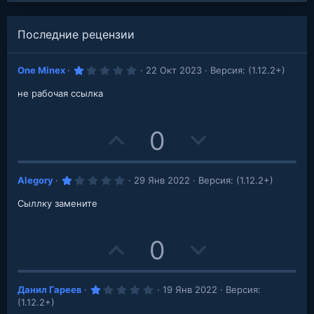
Последние рецензии
1
One Minex
22 Окт 2023
Версия: (1.12.2+)
.
0
не рабочая ссылка
0
з
в
е
U
D
0
з
д
p
o
1
Alegory
29 Янв 2022
Версия: (1.12.2+)
v
w
.
0
Сыллку замените
o
n
0
з
в
t
v
е
U
D
0
з
д
e
o
p
o
t
1
Данил Гареев
19 Янв 2022
Версия:
v
w
.
(1.12.2+)
0