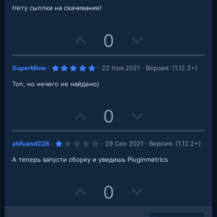
e
o
n
0
з
Нету сыллки на скачивание!
в
t
v
е
з
д
U
D
0
e
o
p
o
t
5
SuperMine
22 Ноя 2021
Версия: (1.12.2+)
v
w
e
.
0
Топ, но нечего не найдено)
o
n
0
з
в
t
v
е
U
D
0
з
д
e
o
p
o
t
1
abfuasd228
29 Сен 2021
Версия: (1.12.2+)
v
w
.
e
0
А теперь запусти сборку и увидишь Pluginmetrics
o
n
0
з
в
t
v
е
U
D
0
з
д
e
o
p
o