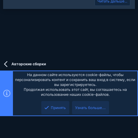
t
Читать дальше...
v
w
e
o
n
t
v
e
o
t
e
Авторские сборки
На данном сайте используются cookie-файлы, чтобы
персонализировать контент и сохранить ваш вход в систему, если
вы зарегистрируетесь.
Продолжая использовать этот сайт, вы соглашаетесь на
Russian (RU)
использование наших cookie-файлов.
Верх
Низ
Обратная связь
Условия и правила
Политика конфиденциальности
Принять
Узнать больше....
Помощь
Главная
R
S
S