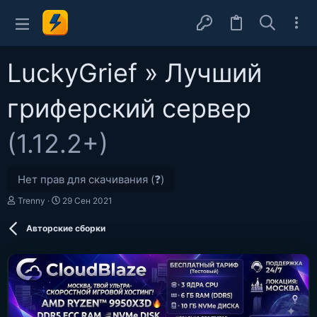
LuckyGrief » Лучший
гриферский сервер
(1.12.2+)
Нет прав для скачивания (❓)
А
Д
Trenny
29 Сен 2021
в
а
т
т
Авторские сборки
о
а
р
с
о
з
д
а
н
и