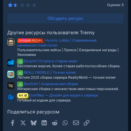
1
Оценок: 5
.
8
0
Обсудить ресурс
з
в
е
Другие ресурсы пользователя Trenny
з
д
Hyronic Lobby | Современный
ЛУЧШИЙ РЕСУРС
минималистский сетап
Пользовательские кейсы | Прокси | Ежедневные награды |
Экономика
EsLand | Остров в старом море
✓
Бесплатная версия, более старая работоспособная сборка.
REALLYWORLD | Точная копия
✓
Летняя 2025 сборка сервера ReallyWorld — точная копия
BanGrief | Анархическая сборка
✓
Интересная сборка с множеством квестовых персонажей.
DontWay — Дизайн для вашего сервера
Art 🎨
Готовый исходник для сервера.
Поделиться ресурсом
Facebook
X
Bluesky
LinkedIn
Reddit
WhatsApp
Электронная почта
Ссылка