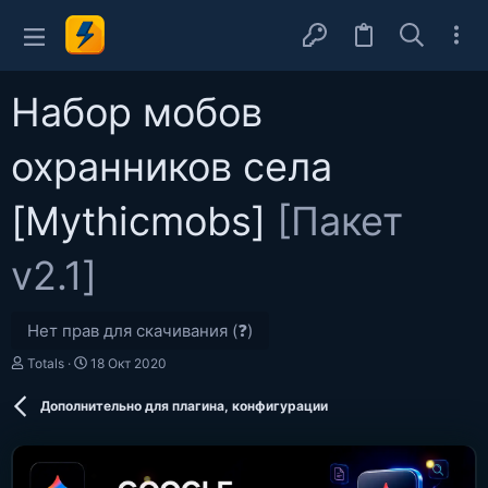
Набор мобов
охранников села
[Mythicmobs]
[Пакет
v2.1]
Нет прав для скачивания (❓)
А
Д
Totals
18 Окт 2020
в
а
т
т
Дополнительно для плагина, конфигурации
о
а
р
с
о
з
д