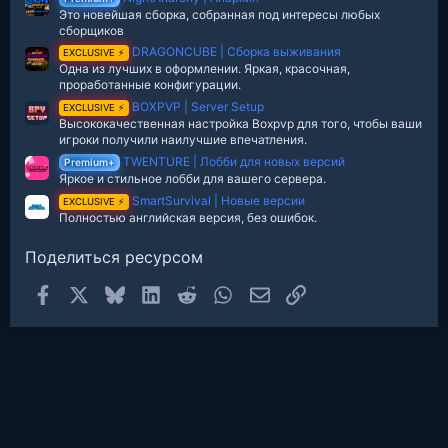
е
Это новейшая сборка, собранная под интересы любых
з
сборщиков
д
DRAGONCUBE | Сборка выживания
EXCLUSIVE ⚡
Одна из лучших в оформлении. Яркая, красочная,
проработанные конфигурации.
BOXPVP | Server Setup
EXCLUSIVE ⚡
Высококачественная настройка Boxpvp для того, чтобы ваши
игроки получили наилучшие впечатления.
TWENTURE | Лобби для новых версий
Premium+
Яркое и стильное лобби для вашего сервера.
SmartSurvival | Новые версии
EXCLUSIVE ⚡
Полностью английская версия, без ошибок.
Поделиться ресурсом
Facebook
X
Bluesky
LinkedIn
Reddit
WhatsApp
Электронная почта
Ссылка