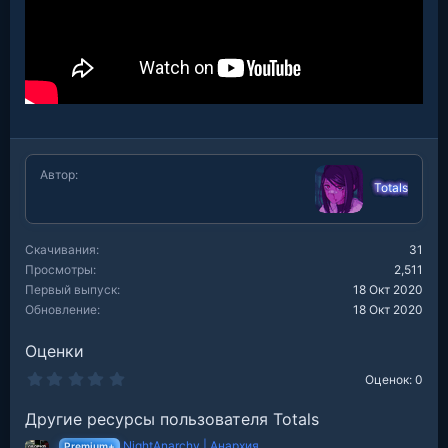
Автор
Totals
Скачивания
31
Просмотры
2,511
Первый выпуск
18 Окт 2020
Обновление
18 Окт 2020
Оценки
0
Оценок: 0
.
0
Другие ресурсы пользователя Totals
0
з
NightAnarchy | Анархия
в
Premium+