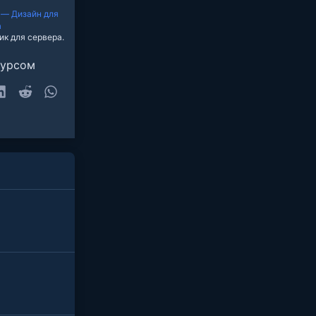
 — Дизайн для
а
ик для сервера.
сурсом
sky
LinkedIn
Reddit
WhatsApp
очта