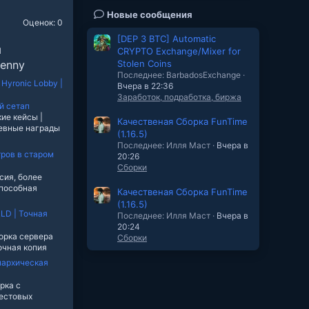
Новые сообщения
Оценок: 0
[DEP 3 BTC] Automatic
ы
CRYPTO Exchange/Mixer for
renny
Stolen Coins
Последнее: BarbadosExchange
Hyronic Lobby |
Вчера в 22:36
Заработок, подработка, биржа
й сетап
ие кейсы |
Качественая Cборка FunTime
евные награды
(1.16.5)
Последнее: Илля Маст
Вчера в
тров в старом
20:26
Сборки
сия, более
способная
Качественая Cборка FunTime
(1.16.5)
D | Точная
Последнее: Илля Маст
Вчера в
20:24
орка сервера
Сборки
очная копия
Анархическая
рка с
естовых