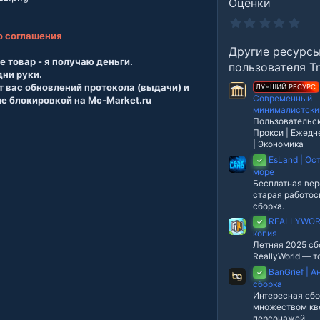
Оценки
0
.
о соглашения
0
Другие ресурс
0
е товар - я получаю деньги.
з
пользователя T
в
дни руки.
е
т вас обновлений протокола (выдачи) и
ЛУЧШИЙ РЕСУРС
з
Современный
ие блокировкой на Mc-Market.ru
д
минималистски
Пользовательск
Прокси | Ежедн
| Экономика
EsLand | Ос
✓
море
Бесплатная вер
старая работо
сборка.
REALLYWORL
✓
копия
Летняя 2025 сб
ReallyWorld — т
BanGrief | 
✓
сборка
Интересная сбо
множеством кв
персонажей.