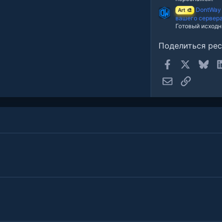
DontWay
Art 🎨
вашего сервер
Готовый исходн
Поделиться ре
Facebook
X
Blue
Электронная п
Ссылка