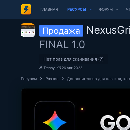
ГЛАВНАЯ
РЕСУРСЫ
ФОРУМ
Ч
NexusGr
Продажа
FINAL 1.0
Нет прав для скачивания (❓)
А
Д
Trenny
26 Авг 2022
в
а
т
т
Ресурсы
Разное
Дополнительно для плагина, ко
о
а
р
с
о
з
д
а
н
и
я