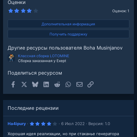
Оценки
4
Оценок: 1
.
0
0
Дополнительная информация
з
в
Получить поддержку
е
з
д
Другие ресурсы пользователя Boha Musinjanov
Классная сборка LOTOMINE
Сборка заказанная у Exept
Поделиться ресурсом
Facebook
X
Bluesky
LinkedIn
Reddit
WhatsApp
Электронная почта
Ссылка
Последние рецензии
4
Ha4ipury
6 Июл 2022
Версия: 1.0
.
0
Хорошая идея реализации, но при стаканье генератора
0