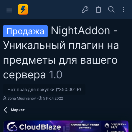
NightAddon -
Продажа
Уникальный плагин на
предметы для вашего
сервера
1.0
Нет прав для покупки ("350.00" ₽)
А
Д
Boha Musinjanov
5 Июл 2022
в
а
т
т
Маркет
о
а
р
с
о
з
д