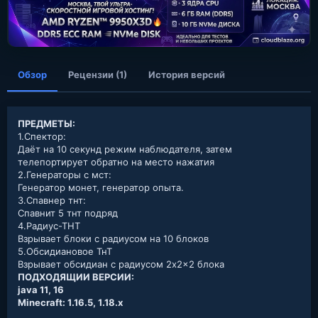
а
н
и
я
Обзор
Рецензии (1)
История версий
ПРЕДМЕТЫ:
1.Спектор:
Даёт на 10 секунд режим наблюдателя, затем
телепортирует обратно на место нажатия
2.Генераторы с мст:
Генератор монет, генератор опыта.
3.Спавнер тнт:
Спавнит 5 тнт подряд
4.Радиус-ТНТ
Взрывает блоки с радиусом на 10 блоков
5.Обсидиановое ТнТ
Взрывает обсидиан с радиусом 2x2x2 блока
ПОДХОДЯЩИИ ВЕРСИИ:
java 11, 16
Minecraft: 1.16.5, 1.18.x