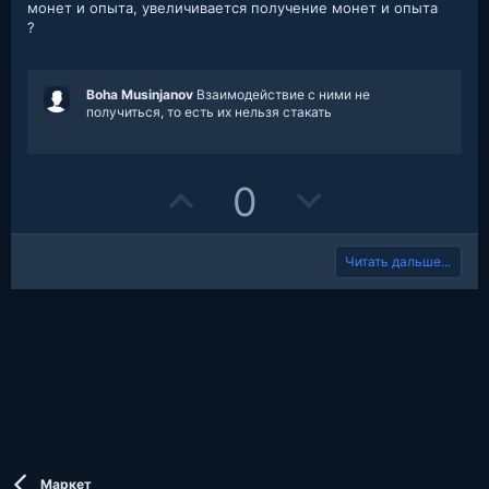
з
монет и опыта, увеличивается получение монет и опыта
в
?
е
з
д
Boha Musinjanov
Взаимодействие с ними не
получиться, то есть их нельзя стакать
U
D
0
p
o
Читать дальше...
v
w
o
n
t
v
e
o
t
e
Маркет