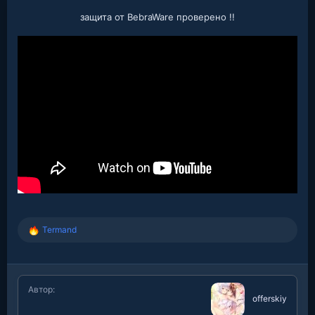
защита от BebraWare проверено !!
Termand
Р
е
а
к
ц
Автор
и
offerskiy
и
: