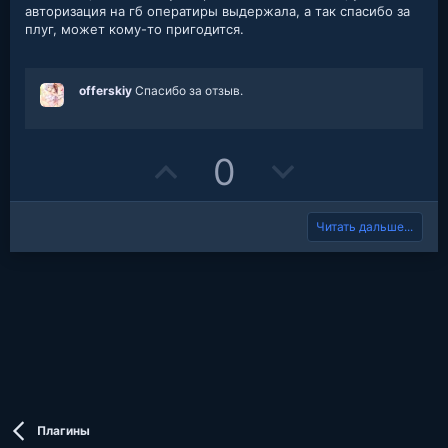
в
авторизация на гб оператиры выдержала, а так спасибо за
t
v
е
плуг, может кому-то пригодится.
з
д
e
o
t
offerskiy
Спасибо за отзыв.
e
U
D
0
p
o
Читать дальше...
v
w
o
n
t
v
e
o
t
e
Плагины