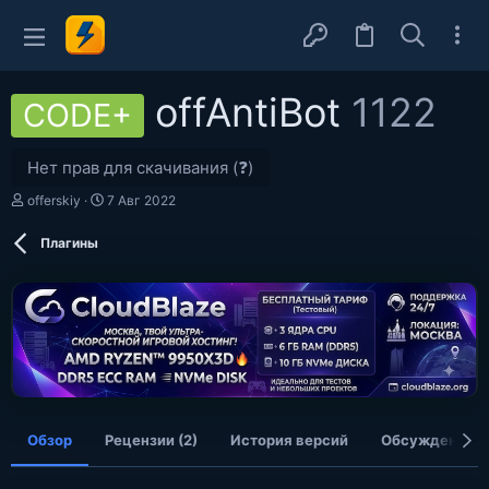
offAntiBot
1122
CODE+
Нет прав для скачивания (❓)
А
Д
offerskiy
7 Авг 2022
в
а
т
т
Плагины
о
а
р
с
о
з
д
а
н
и
я
Обзор
Рецензии (2)
История версий
Обсуждение