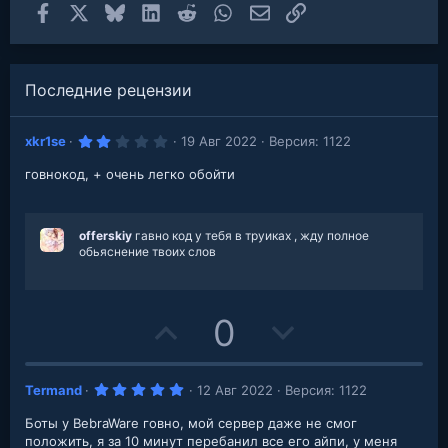
Facebook
X
Bluesky
LinkedIn
Reddit
WhatsApp
Электронная почта
Ссылка
Последние рецензии
2
xkr1se
19 Авг 2022
Версия: 1122
.
0
говнокод, + очень легко обойти
0
з
в
е
з
offerskiy
гавно код у тебя в труиках , жду полное
д
обьяснение твоих слов
U
D
0
p
o
5
Termand
12 Авг 2022
Версия: 1122
v
w
.
0
Боты у BebraWare говно, мой сервер даже не смог
o
n
0
з
положить, я за 10 минут перебанил все его айпи, у меня