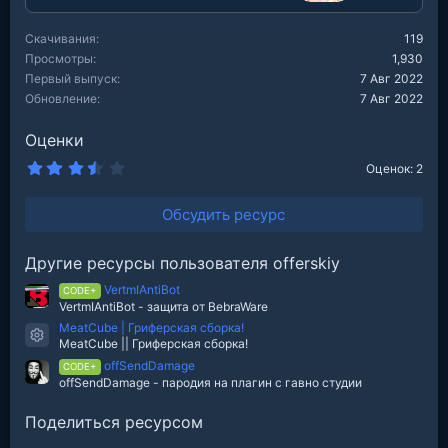
Скачивания
119
Просмотры
1,930
Первый выпуск
7 Авг 2022
Обновление
7 Авг 2022
Оценки
3
Оценок: 2
.
5
0
Обсудить ресурс
з
в
е
Другие ресурсы пользователя offerskiy
з
д
VertmIAntiBot
CODE+
VertmIAntiBot - защита от BebraWare
MeatCube | Гриферская сборка!
Иконка ресурса
MeatCube || Гриферская сборка!
offSendDamage
CODE+
offSendDamage - пародия на плагин с гавно студии
Поделиться ресурсом