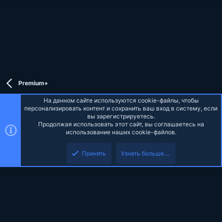
Premium+
На данном сайте используются cookie-файлы, чтобы
персонализировать контент и сохранить ваш вход в систему, если
вы зарегистрируетесь.
Продолжая использовать этот сайт, вы соглашаетесь на
Russian (RU)
использование наших cookie-файлов.
Верх
Низ
Обратная связь
Условия и правила
Политика конфиденциальности
Принять
Узнать больше....
Помощь
Главная
R
S
S