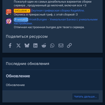
Пожалуй один из самых донабельных вариантов сборки
сервера , продуманный до мелочей, включая все <3
Окупная гриферская сборка RageMine.
EXCLUSIVE ⚡
Окунись в прекрасный гриф, с этой сборкой :3
HroekBungee - Уникальная Банжа с уникальными
Premium+
настройками.
Отличная настроенная bungee для твоего сервера.
Поделиться ресурсом
Facebook
X
Bluesky
LinkedIn
Reddit
WhatsApp
Электронная почта
Ссылка
Последние обновления
Обновление
Обновление
Читать дальше...