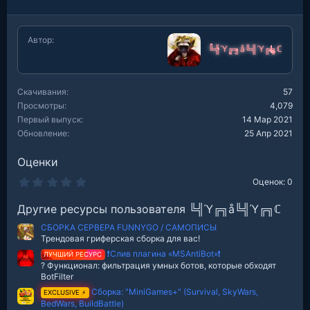
Автор
╚╣Ύ╔╗å╚╣Ύ╔╗ℂ
Скачивания
57
Просмотры
4,079
Первый выпуск
14 Мар 2021
Обновление
25 Апр 2021
Оценки
0
Оценок: 0
.
0
Другие ресурсы пользователя ╚╣Ύ╔╗å╚╣Ύ╔╗ℂ
0
з
СБОРКА СЕРВЕРА FUNNYGO / САМОПИСЫ
в
е
Трендовая гриферская сборка для вас!
з
❗Слив плагина «MSAntiBot»❗
ЛУЧШИЙ РЕСУРС
д
? Функционал: фильтрация умных ботов, которые обходят
BotFilter
Сборка: "MiniGames+" (Survival, SkyWars,
EXCLUSIVE ⚡
BedWars, BuildBattle)