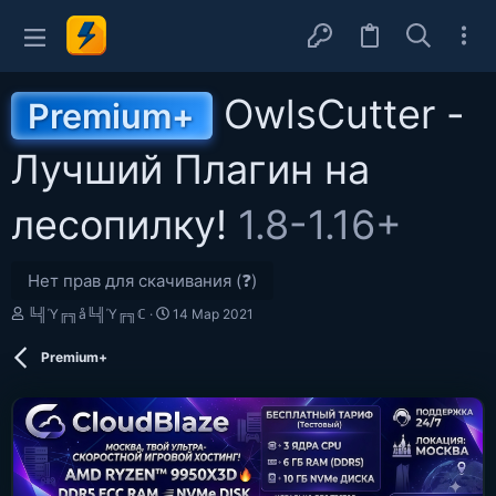
OwlsCutter -
Premium+
Лучший Плагин на
лесопилку!
1.8-1.16+
Нет прав для скачивания (❓)
А
Д
╚╣Ύ╔╗å╚╣Ύ╔╗ℂ
14 Мар 2021
в
а
т
т
Premium+
о
а
р
с
о
з
д
а
н
и