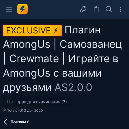
Плагин
EXCLUSIVE ⚡
AmongUs | Самозванец
| Crewmate | Играйте в
AmongUs с вашими
друзьями
AS2.0.0
Нет прав для скачивания (❓)
А
Д
Totals
3 Дек 2020
в
а
т
т
Плагины ⚡
о
а
р
с