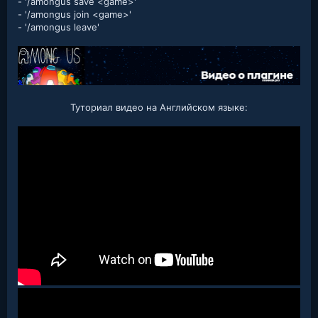
- '/amongus save <game>'
- '/amongus join <game>'
- '/amongus leave'
Туториал видео на Английском языке: