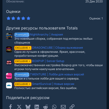
Обновление
25 Дек 2020
Оценки
5
Оценок: 1
.
0
Другие ресурсы пользователя Totals
0
з
NightAnarchy | Анархия
в
Premium+
е
Это новейшая сборка, собранная под интересы любых
з
сборщиков
д
DRAGONCUBE | Сборка выживания
EXCLUSIVE ⚡
Одна из лучших в оформлении. Яркая, красочная,
проработанные конфигурации.
BOXPVP | Server Setup
EXCLUSIVE ⚡
Высококачественная настройка Boxpvp для того, чтобы ваши
игроки получили наилучшие впечатления.
TWENTURE | Лобби для новых версий
Premium+
Яркое и стильное лобби для вашего сервера.
SmartSurvival | Новые версии
EXCLUSIVE ⚡
Полностью английская версия, без ошибок.
Поделиться ресурсом
Facebook
X
Bluesky
LinkedIn
Reddit
WhatsApp
Электронная почта
Ссылка