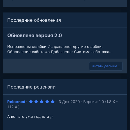
Последние обновления
Обновлено версия 2.0
Исправлены ошибки Исправлено: другие ошибки.
Обновление саботажа Добавлено: Система саботажа...
Читать дальше...
Последние рецензии
5
Reborned
3 Дек 2020
Версия: 1.0 (1.8.X -
.
1.12.X.)
0
0
з
А вот это уже годнота ;)
в
е
з