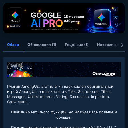
о
з
д
а
н
и
я
Обзор
Обновления (1)
Рецензии (1)
История версий
Плагин AmongUs, этот плагин вдохновлен оригинальной
игрой AmongUs, в плагине есть Taks, Scoreboard, Titles,
Messages, Unlimited aren, Voting, Discussion, Impostors,
Crewmates.
Плагин имеет много функций, но их будет все больше и
больше.
Плагин поддерживается только для версий 1.8.X - 1.12.X.