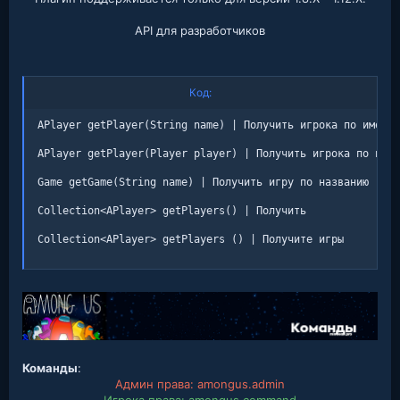
API для разработчиков
Код:
APlayer getPlayer(String name) | Получить игрока по имени

APlayer getPlayer(Player player) | Получить игрока по игро
Game getGame(String name) | Получить игру по названию

Collection<APlayer> getPlayers() | Получить

Collection<APlayer> getPlayers () | Получите игры
Команды
:
Админ права: amongus.admin