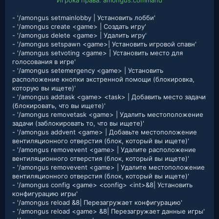
Игрока права: amongus.command
- '/amongus setmainlobby | Установить лобби'
- '/amongus create <game> | Создать игру'
- '/amongus delete <game> | Удалить игру'
- '/amongus setspawn <game>| Установить игровой спавн'
- '/amongus setvoting <game> | Установить место для
голосования в игре'
- '/amongus setemergency <game> | Установить
расположение кнопки экстренной помощи (блокировка,
которую вы ищете)'
- '/amongus addtask <game> <task> | Добавить место задачи
(блокировать, что вы ищете)'
- '/amongus removetask <game> | Удалить местоположение
задачи (заблокировать то, что вы ищете)'
- '/amongus addvent <game> | Добавьте местоположение
вентиляционного отверстия (блок, который вы ищете)'
- '/amongus removevent <game> | Удалите расположение
вентиляционного отверстия (блок, который вы ищете)'
- '/amongus removevent <game> | Удалите местоположение
вентиляционного отверстия (блок, который вы ищете)'
- '/amongus config <game> <config> <int>&8| Установить
конфигурацию игры'
- '/amongus reload &8| Перезагружает конфигурацию'
- '/amongus reload <game> &8| Перезагружает данные игры'