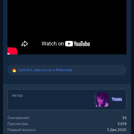
Darirok2
,
sdacxzczx
и
Reborned
Р
е
а
к
ц
Автор
и
Totals
и
:
Скачивания
35
Просмотры
5,618
Первый выпуск
3 Дек 2020