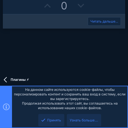
д
U
D
0
p
o
Читать дальше...
v
w
o
n
t
v
e
o
t
e
Плагины ⚡
На данном сайте используются cookie-файлы, чтобы
персонализировать контент и сохранить ваш вход в систему, если
вы зарегистрируетесь.
Продолжая использовать этот сайт, вы соглашаетесь на
Russian (RU)
использование наших cookie-файлов.
Верх
Низ
Обратная связь
Условия и правила
Политика конфиденциальности
Принять
Узнать больше....
Помощь
Главная
R
S