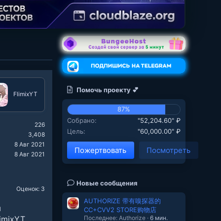
Помочь проекту 💕
FlimixYT
87%
Собрано
"52,204.60" ₽
226
Цель
"60,000.00" ₽
3,408
8 Авг 2021
Пожертвовать
Посмотреть
8 Авг 2021
Новые сообщения
Оценок: 3
AUTHORIZE 带有嗅探器的
ы
CC+CVV2 STORE购物店
Последнее: Authorize
6 мин.
imixYT