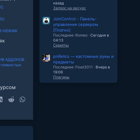
назад
MC
Запрос на ресурс
JoinControl - Панель-
xD)
управления сервером
[Платно]
В HIDRAW
Последнее: Romeo
Сегодня в
04:13
ORK
Скрипты
pnRelics — кастомные руны и
ИВ АДДОНОВ
предметы
 стоимостью
Последнее: Float3011
Вчера в
19:06
Плагины
сурсом
sky
LinkedIn
Reddit
WhatsApp
очта