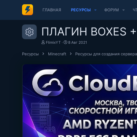
ГЛАВНАЯ
РЕСУРСЫ
ФОРУМ
Ч
ПЛАГИН BOXES +
Иконка ресурса
А
Д
FlimixYT
8 Авг 2021
в
а
т
т
Ресурсы
Minecraft
Ресурсы для создания сервера
о
а
р
с
о
з
д
а
н
и
я