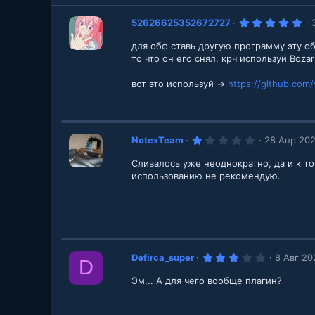
5
52626625352672727
.
0
для обф ставь другую программу эту об
0
з
то что он его снял. крч используй Boza
в
е
вот это используй ->
https://github.com/
з
д
1
NotexTeam
28 Апр 20
.
0
Сливалось уже неоднократно, да и к то
0
з
использованию не рекомендую.
в
е
з
д
3
Defirca_super
8 Авг 20
D
.
0
Эм... А для чего вообще плагин?
0
з
в
е