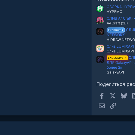
в
е
СБОРКА HYPE
з
HYPEMC
д
СЛИВ A4Craft (
A4Craft (xD)
СЛИ
Premium+
NETWORK
HIDRAW NETW
Слив LUMIXAPI
Слив LUMIXAPI
СЛ
EXCLUSIVE ⚡
ДЛЯ GalaxyAPI
более 2к
GalaxyAPI
Поделиться ре
Facebook
X
Blue
Электронная п
Ссылка