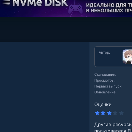
Автор
Скачивания
Просмотры
Первый выпуск
Обновление
Оценки
3
.
0
Другие ресурс
0
з
пользователя Fl