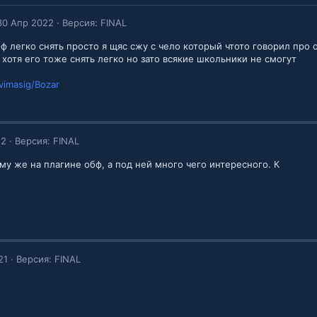
30 Апр 2022
Версия: FINAL
ф легко снять просто я щяс сжу с чело который чтото говорил про 
r хотя его тоже снять легко но зато всякие школьники не смогут
vimasig/Bozar
22
Версия: FINAL
му же на плагине обф, а под ней много чего интересного. К
21
Версия: FINAL