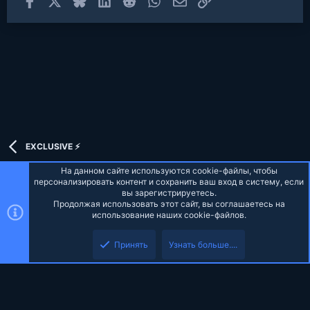
EXCLUSIVE ⚡
На данном сайте используются cookie-файлы, чтобы
персонализировать контент и сохранить ваш вход в систему, если
вы зарегистрируетесь.
Продолжая использовать этот сайт, вы соглашаетесь на
Russian (RU)
использование наших cookie-файлов.
Верх
Низ
Обратная связь
Условия и правила
Политика конфиденциальности
Принять
Узнать больше....
Помощь
Главная
R
S
S