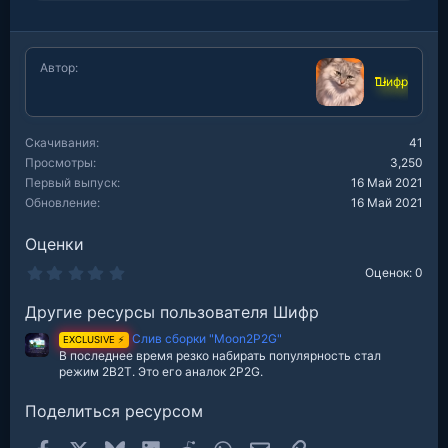
е
а
к
ц
Автор
и
Шифр
и
:
Скачивания
41
Просмотры
3,250
Первый выпуск
16 Май 2021
Обновление
16 Май 2021
Оценки
0
Оценок: 0
.
0
Другие ресурсы пользователя Шифр
0
з
Слив сборки "Moon2P2G"
в
EXCLUSIVE ⚡
е
В последнее время резко набирать популярность стал
з
режим 2B2T. Это его аналок 2P2G.
д
Поделиться ресурсом
Facebook
X
Bluesky
LinkedIn
Reddit
WhatsApp
Электронная почта
Ссылка