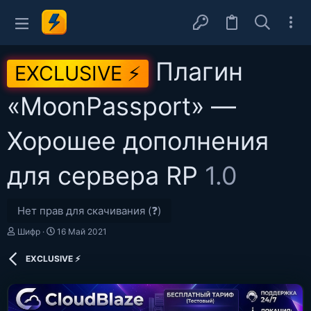
Плагин
EXCLUSIVE ⚡
«MoonPassport» —
Хорошее дополнения
для сервера RP
1.0
Нет прав для скачивания (❓)
А
Д
Шифр
16 Май 2021
в
а
т
т
EXCLUSIVE ⚡
о
а
р
с
о
з
д