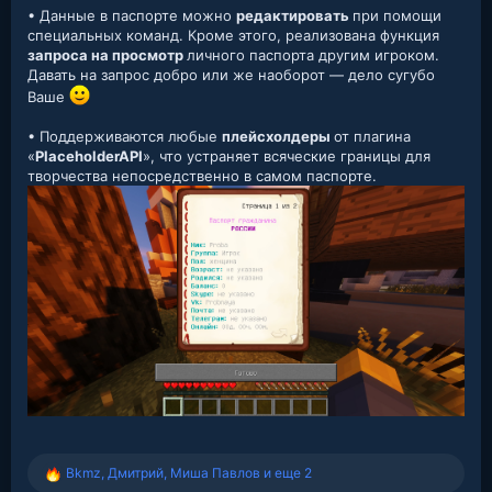
• Данные в паспорте можно
редактировать
при помощи
специальных команд. Кроме этого, реализована функция
запроса на просмотр
личного паспорта другим игроком.
Давать на запрос добро или же наоборот — дело сугубо
Ваше
• Поддерживаются любые
плейсхолдеры
от плагина
«
PlaceholderAPI
», что устраняет всяческие границы для
творчества непосредственно в самом паспорте.
Bkmz
,
Дмитрий
,
Миша Павлов
и еще 2
Р