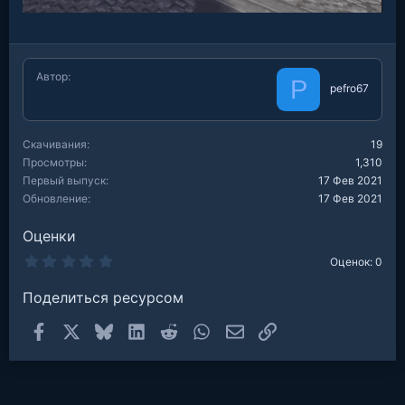
Автор
P
pefro67
Скачивания
19
Просмотры
1,310
Первый выпуск
17 Фев 2021
Обновление
17 Фев 2021
Оценки
0
Оценок: 0
.
0
Поделиться ресурсом
0
з
в
Facebook
X
Bluesky
LinkedIn
Reddit
WhatsApp
Электронная почта
Ссылка
е
з
д