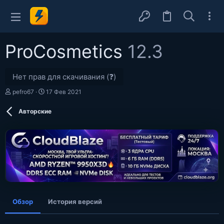
ProCosmetics
12.3
Нет прав для скачивания (❓)
А
Д
pefro67
17 Фев 2021
в
а
т
т
Авторские
о
а
р
с
о
з
д
а
н
и
я
Обзор
История версий