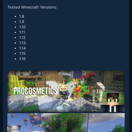
Tested Minecraft Versions:
1.8
1.9
1.10
1.11
1.12
1.13
1.14
1.15
1.16