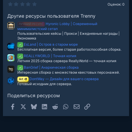
0
Оценок: 0
.
0
Другие ресурсы пользователя Trenny
0
з
Hyronic Lobby | Современный
в
ЛУЧШИЙ РЕСУРС
е
минималистский сетап
з
Пользовательские кейсы | Прокси | Ежедневные награды |
д
Экономика
EsLand | Остров в старом море
✓
Бесплатная версия, более старая работоспособная сборка.
REALLYWORLD | Точная копия
✓
Летняя 2025 сборка сервера ReallyWorld — точная копия
BanGrief | Анархическая сборка
✓
Интересная сборка с множеством квестовых персонажей.
DontWay — Дизайн для вашего сервера
Art 🎨
Готовый исходник для сервера.
Поделиться ресурсом
Facebook
X
Bluesky
LinkedIn
Reddit
WhatsApp
Электронная почта
Ссылка