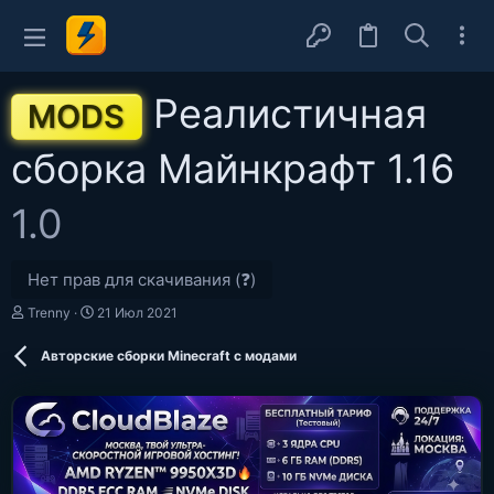
Реалистичная
MODS
сборка Майнкрафт 1.16
1.0
Нет прав для скачивания (❓)
А
Д
Trenny
21 Июл 2021
в
а
т
т
Авторские сборки Minecraft с модами
о
а
р
с
о
з
д
а
н
и