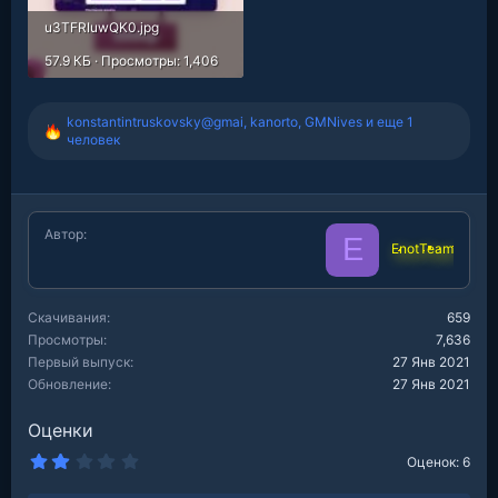
u3TFRIuwQK0.jpg
57.9 КБ · Просмотры: 1,406
konstantintruskovsky@gmai
,
kanorto
,
GMNives
и еще 1
Р
человек
е
а
к
ц
и
Автор
E
и
EnotTeam
:
Скачивания
659
Просмотры
7,636
Первый выпуск
27 Янв 2021
Обновление
27 Янв 2021
Оценки
2
Оценок: 6
.
0