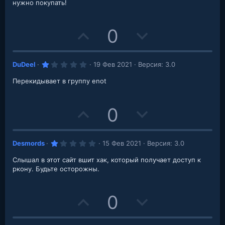
нужно покупать!
е
з
д
U
D
0
p
o
1
DuDeel
19 Фев 2021
Версия: 3.0
v
w
.
0
Перекидывает в группу enot
o
n
0
з
в
t
v
е
U
D
0
з
д
e
o
p
o
t
1
Desmords
15 Фев 2021
Версия: 3.0
v
w
.
e
0
Слышал в этот сайт вшит хак, который получает доступ к
o
n
0
з
ркону. Будьте осторожны.
в
t
v
е
з
д
U
D
0
e
o
p
o
t