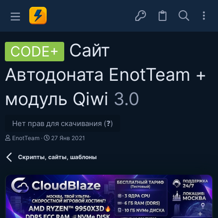
Сайт
CODE+
Автодоната EnotTeam +
модуль Qiwi
3.0
Нет прав для скачивания (❓)
А
Д
EnotTeam
27 Янв 2021
в
а
т
т
Скрипты, сайты, шаблоны
о
а
р
с
о
з
д
а
н
и