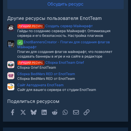
0
Обсудить ресурс
з
в
е
Другие ресурсы пользователя EnotTeam
з
д
Создать сервер Майнкрафт
ЛУЧШИЙ РЕСУРС
Гайды по созданию сервера Майнкрафт. Оптимизация
сервера и его безопасность. Настройка плагинов
EnotBannersCreator - Плагин для создания флагов
✓
Майнкрафт
Плагин для создания флагов майнкрафт, что позволяет
создавать баннеры в игре и на сайте в редакторе
Сборка EnotTeam Grief
ЛУЧШИЙ РЕСУРС
Сборка Grief EnotTeam
Сборка BedWars RED от EnotTeam
Сборка BedWars RED от EnotTeam
Сайт Автодоната EnotTeam
Сайт для вашего сервера от студии EnotTeam
Поделиться ресурсом
Facebook
X
Bluesky
LinkedIn
Reddit
WhatsApp
Электронная почта
Ссылка