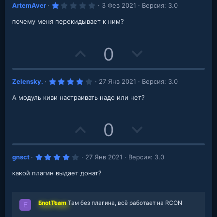
1
ArtemAver
3 Фев 2021
Версия: 3.0
v
w
e
.
0
почему меня перекидывает к ним?
o
n
0
з
в
t
v
е
U
D
0
з
д
e
o
p
o
t
4
Zelensky.
27 Янв 2021
Версия: 3.0
v
w
.
e
0
А модуль киви настраивать надо или нет?
o
n
0
з
в
t
v
е
U
D
0
з
д
e
o
p
o
t
4
gnsct
27 Янв 2021
Версия: 3.0
v
w
.
e
0
какой плагин выдает донат?
o
n
0
з
в
t
v
е
з
EnotTeam
Там без плагина, всё работает на RCON
E
д
e
o