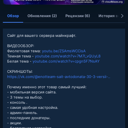
я
Обзор
Обновления (2)
Рецензии (6)
История верси
Сайт для вашего сервера майнкрафт.
ВИДЕООБЗОР:
Фиолетовая тема:
youtu.be/ZSAmsWCCisA
Темная тема -
youtube.com/watch?v=7M7I_vQUyL8
Белая тема -
youtube.com/watch?v=cpgn5F7NsAY
СКРИНШОТЫ:
https://vk.com/@enotteam-sait-avtodonata-30-3-versii-..
Почему именно этот товар самый лучший:
- мобильная версия сайта.
- 3 темы на выбор.
- консоль .
- самая удобная настройка.
- админ-панель.
- последние донатеры.
- акции.
- бесплатная настройка.