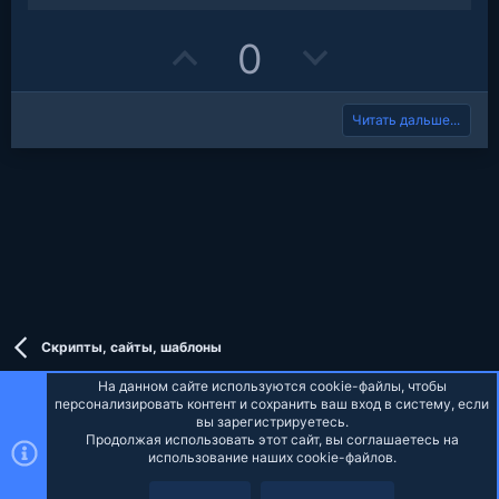
t
U
D
0
e
p
o
Читать дальше...
v
w
o
n
t
v
e
o
t
e
Скрипты, сайты, шаблоны
На данном сайте используются cookie-файлы, чтобы
персонализировать контент и сохранить ваш вход в систему, если
вы зарегистрируетесь.
Продолжая использовать этот сайт, вы соглашаетесь на
Russian (RU)
использование наших cookie-файлов.
Верх
Низ
Обратная связь
Условия и правила
Политика конфиденциальности