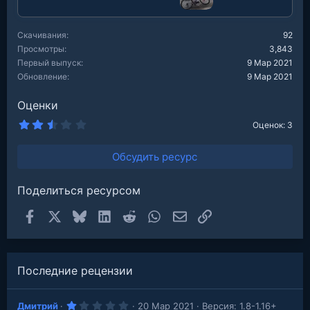
Скачивания
92
Просмотры
3,843
Первый выпуск
9 Мар 2021
Обновление
9 Мар 2021
Оценки
2
Оценок: 3
.
6
7
Обсудить ресурс
з
в
е
Поделиться ресурсом
з
д
Facebook
X
Bluesky
LinkedIn
Reddit
WhatsApp
Электронная почта
Ссылка
Последние рецензии
1
Дмитрий
20 Мар 2021
Версия: 1.8-1.16+