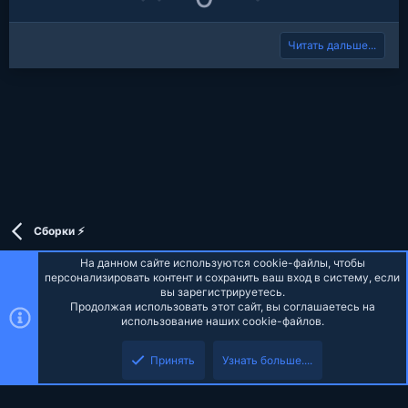
t
p
o
e
Читать дальше...
v
w
o
n
t
v
e
o
t
e
Сборки ⚡
На данном сайте используются cookie-файлы, чтобы
персонализировать контент и сохранить ваш вход в систему, если
вы зарегистрируетесь.
Продолжая использовать этот сайт, вы соглашаетесь на
Russian (RU)
использование наших cookie-файлов.
Обратная связь
Условия и правила
Политика конфиденциальности
Принять
Узнать больше....
Помощь
Главная
R
S
S