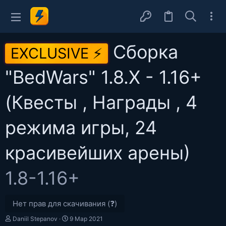
Сборка
EXCLUSIVE ⚡
"BedWars" 1.8.X - 1.16+
(Квесты , Награды , 4
режима игры, 24
красивейших арены)
1.8-1.16+
Нет прав для скачивания (❓)
А
Д
Daniil Stepanov
9 Мар 2021