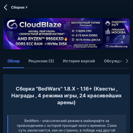
в
а
т
т
Сборки ⚡
о
а
р
с
о
з
д
а
н
и
я
Обзор
Рецензии (3)
История версий
Обсуждение
Сборка "BedWars" 1.8.X - 1.16+ (Квесты ,
Награды , 4 режима игры, 24 красивейших
арены)​
BedWars - классический режим в майнкрафте за
провождением с которой проходит много времени. Сама
суть заключается, как ни странно, в победе над другой