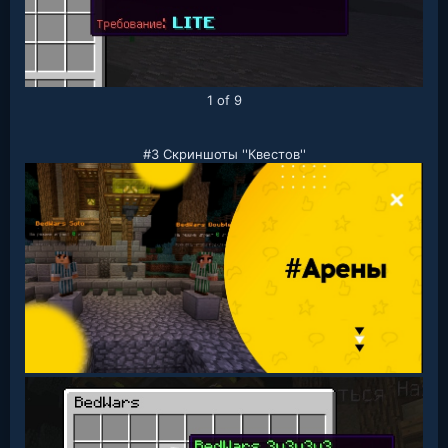
1 of 9
#3 Скриншоты ''Квестов''