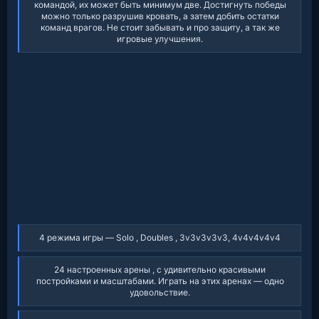
командой, их может быть минимум две. Достигнуть победы
можно только разрушив кровать, а затем добить остатки
команд врагов. Не стоит забывать и про защиту, а так же
игровые улучшения.​
4 режима игры — Solo , Doubles , 3v3v3v3v3, 4v4v4v4v4​
24 настроенных арены , с удивительно красивыми
постройками и масштабами. Играть на этих аренах — одно
удовольствие.​