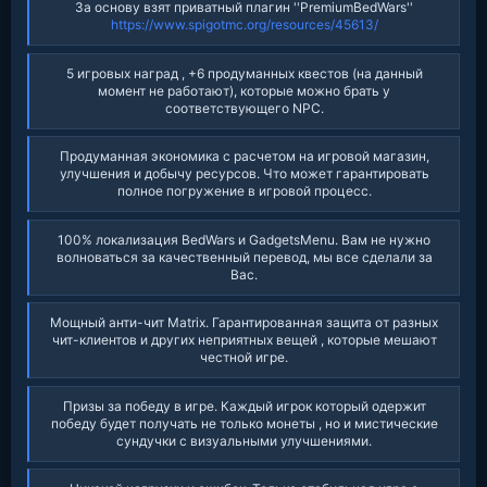
За основу взят приватный плагин ''PremiumBedWars''
https://www.spigotmc.org/resources/45613/
5 игровых наград , +6 продуманных квестов (на данный
момент не работают), которые можно брать у
соответствующего NPC.​
Продуманная экономика с расчетом на игровой магазин,
улучшения и добычу ресурсов. Что может гарантировать
полное погружение в игровой процесс.​
100% локализация BedWars и GadgetsMenu. Вам не нужно
волноваться за качественный перевод, мы все сделали за
Вас.​
Мощный анти-чит Matrix. Гарантированная защита от разных
чит-клиентов и других неприятных вещей , которые мешают
честной игре.​
Призы за победу в игре. Каждый игрок который одержит
победу будет получать не только монеты , но и мистические
сундучки с визуальными улучшениями.​