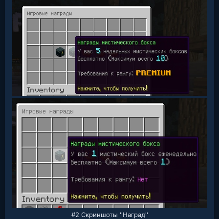
#2 Скриншоты ''Наград''