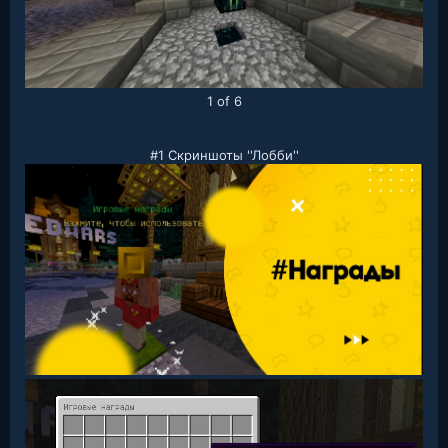
1 of 6
#1 Скриншоты ''Лобби''