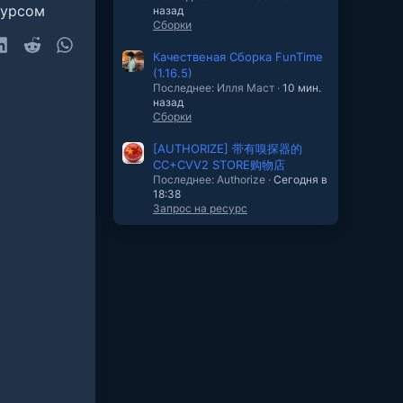
сурсом
назад
Сборки
sky
LinkedIn
Reddit
WhatsApp
Качественая Cборка FunTime
(1.16.5)
очта
Последнее: Илля Маст
10 мин.
назад
Сборки
[AUTHORIZE] 带有嗅探器的
CC+CVV2 STORE购物店
Последнее: Authorize
Сегодня в
18:38
Запрос на ресурс