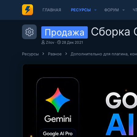
ГЛАВНАЯ
РЕСУРСЫ
ФОРУМ
Ч
Сборка 
Продажа
Иконка ресурса
А
Д
Zilov
28 Дек 2021
в
а
т
т
Ресурсы
Разное
Дополнительно для плагина, ко
о
а
р
с
о
з
д
а
н
и
я