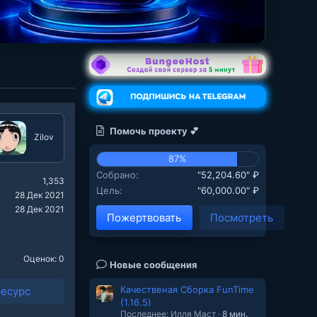
Помочь проекту 💕
Zilov
87%
Собрано
"52,204.60" ₽
1,353
Цель
"60,000.00" ₽
28 Дек 2021
28 Дек 2021
Пожертвовать
Посмотреть
Оценок: 0
Новые сообщения
Качественая Cборка FunTime
ресурс
(1.16.5)
Последнее: Илля Маст
8 мин.