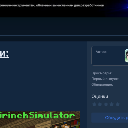
и:
Автор
Просмотры
Первый выпуск
Обновление
Оценки
0
.
0
0
Обсудить 
з
в
е