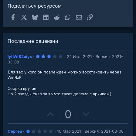
е
Поделиться ресурсом
з
д
Facebook
X
Bluesky
LinkedIn
Reddit
WhatsApp
Электронная почта
Ссылка
Последние рецензии
3
IyhWiS2uiys
24 Июл 2021
Версия: 2021-
.
03-08
0
0
з
Для тех у кого он повреждён можно восстановить через
в
WinRaR
е
з
д
Сборка крутая
Но 2 звезды снял за то что такая делема с архивом(
U
D
0
p
o
1
Сергей
10 Мар 2021
Версия: 2021-03-08
v
w
.