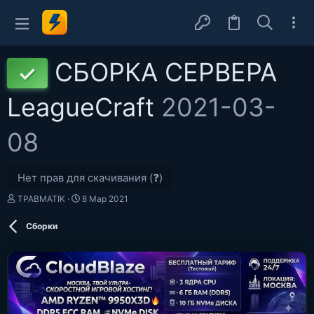
СБОРКА СЕРВЕРА
✓
LeagueCraft
2021-03-
08
Нет прав для скачивания (❓)
А
Д
TPABMATIK
8 Мар 2021
в
а
т
т
Сборки
о
а
р
с
о
з
д
а
н
и