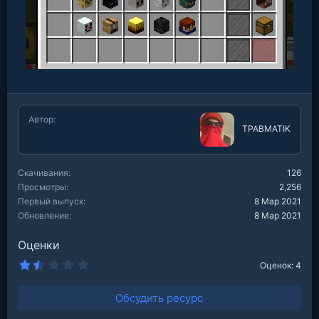
Автор
TPABMATIK
Скачивания
126
Просмотры
2,256
Первый выпуск
8 Мар 2021
Обновление
8 Мар 2021
Оценки
1
Оценок: 4
.
5
0
Обсудить ресурс
з
в