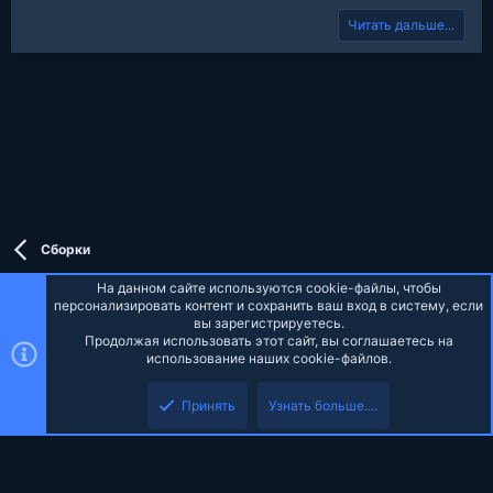
p
o
t
Читать дальше...
v
w
e
o
n
t
v
e
o
t
e
Сборки
На данном сайте используются cookie-файлы, чтобы
персонализировать контент и сохранить ваш вход в систему, если
вы зарегистрируетесь.
Продолжая использовать этот сайт, вы соглашаетесь на
Russian (RU)
использование наших cookie-файлов.
Верх
Низ
Обратная связь
Условия и правила
Политика конфиденциальности
Принять
Узнать больше....
Помощь
Главная
R
S
S