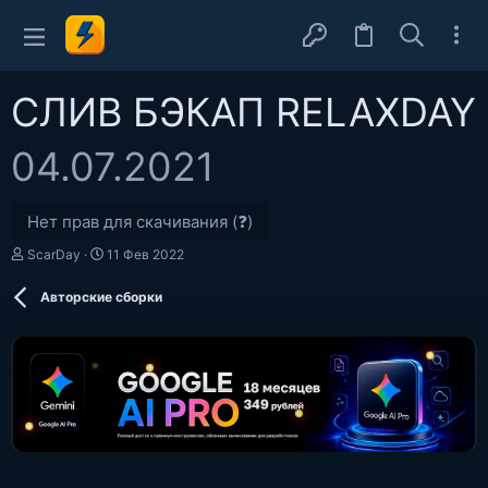
СЛИВ БЭКАП RELAXDAY
04.07.2021
Нет прав для скачивания (❓)
А
Д
ScarDay
11 Фев 2022
в
а
т
т
Авторские сборки
о
а
р
с
о
з
д
а
н
и
я