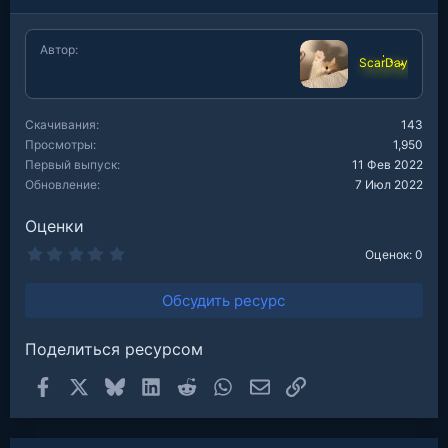
а
к
ц
Автор
и
ScarDay
и
:
Скачивания
143
Просмотры
1,950
Первый выпуск
11 Фев 2022
Обновление
7 Июл 2022
Оценки
0
Оценок: 0
.
0
0
Обсудить ресурс
з
в
е
Поделиться ресурсом
з
д
Facebook
X
Bluesky
LinkedIn
Reddit
WhatsApp
Электронная почта
Ссылка