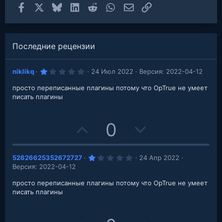
Facebook
X
Bluesky
LinkedIn
Reddit
WhatsApp
Электронная почта
Ссылка
Последние рецензии
1
niklikq
24 Июл 2022
Версия: 2022-04-12
.
0
просто переписанные плагины потому что OpTrue не умеет
0
з
писать плагины
в
е
з
д
U
D
0
p
o
1
52626625352672727
24 Апр 2022
v
w
.
Версия: 2022-04-12
0
o
n
0
з
просто переписанные плагины потому что OpTrue не умеет
в
писать плагины
t
v
е
з
д
e
o