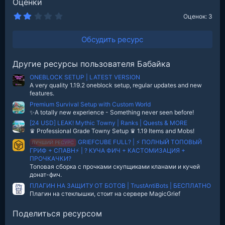
Оценки
2
Оценок: 3
.
3
3
Обсудить ресурс
з
в
е
Другие ресурсы пользователя Бабайка
з
д
ONEBLOCK SETUP | LATEST VERSION
A very quality 1.19.2 oneblock setup, regular updates and new
features.
Premium Survival Setup with Custom World
✨A totally new experience - Something never seen before!
[24 USD] LEAK! Mythic Towny | Ranks | Quests & MORE
♛ Professional Grade Towny Setup ♛ 1.19 Items and Mobs!
GRIEFCUBE FULL? | ⚡ ПОЛНЫЙ ТОПОВЫЙ
ЛУЧШИЙ РЕСУРС
ГРИФ + СПАВН⚡ | ? КУЧА ФИЧ + КАСТОМИЗАЦИЯ +
ПРОЧКАЧКИ?
Топовая сборка с прочками скупщиками кланами и кучей
донат-фич.
ПЛАГИН НА ЗАЩИТУ ОТ БОТОВ | TrustAntiBots | БЕСПЛАТНО
Плагин на стеклышки, стоит на сервере MagicGrief
Поделиться ресурсом