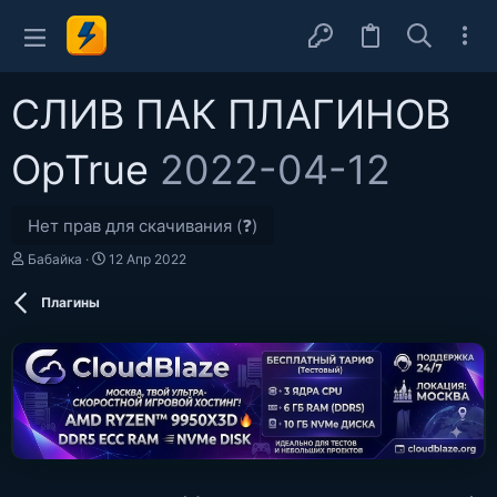
СЛИВ ПАК ПЛАГИНОВ
OpTrue
2022-04-12
Нет прав для скачивания (❓)
А
Д
Бабайка
12 Апр 2022
в
а
т
т
Плагины
о
а
р
с
о
з
д
а
н
и
я