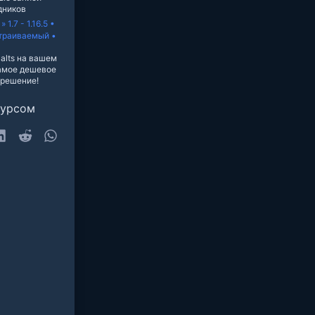
дников
 1.7 - 1.16.5 •
траиваемый •
alts на вашем
амое дешевое
 решение!
сурсом
sky
LinkedIn
Reddit
WhatsApp
очта