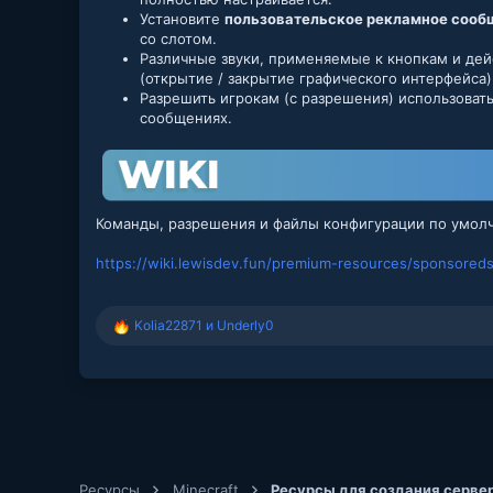
Установите
пользовательское рекламное сооб
со слотом.
Различные звуки, применяемые к кнопкам и де
(открытие / закрытие графического интерфейса)
Разрешить игрокам (с разрешения) использоват
сообщениях.
Команды, разрешения и файлы конфигурации по умолч
https://wiki.lewisdev.fun/premium-resources/sponsoreds
Kolia22871
и
Underly0
Р
е
а
к
ц
и
и
:
Ресурсы
Minecraft
Ресурсы для создания сервер