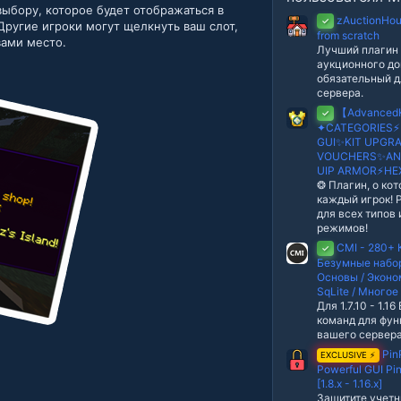
в
ыбору, которое будет отображаться в
е
zAuctionHou
✓
Другие игроки могут щелкнуть ваш слот,
з
from scratch
д
вами место.
Лучший плагин
аукционного до
обязательный д
сервера.
【Advanced
✓
✦CATEGORIES⚡
GUI✨KIT UPGR
VOUCHERS✨AN
UIP ARMOR⚡️H
❂ Плагин, о ко
каждый игрок! 
для всех типов
режимов!
CMI - 280+ 
✓
Безумные набор
Основы / Эконо
SqLite / Многое
Для 1.7.10 - 1.1
команд для фу
вашего сервера
Pin
EXCLUSIVE ⚡
Powerful GUI Pin
[1.8.x - 1.16.x]
Защитите учетн