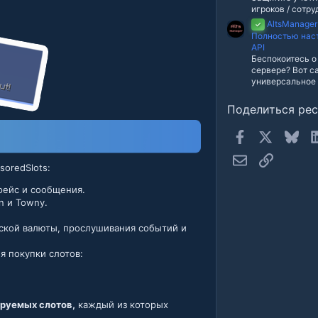
игроков / сотру
AltsManager »
✓
Полностью нас
API
Беспокоитесь о 
сервере? Вот с
универсальное
Поделиться ре
Facebook
X
Blue
Электронная п
Ссылка
oredSlots:
фейс и сообщения.
n и Towny.
ской валюты, прослушивания событий и
я покупки слотов:
руемых слотов,
каждый из которых