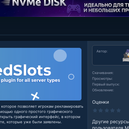
Автор
Скачивания
Просмотры
Первый выпуск
Обновление
Оценки
, которое позволяет игрокам рекламировать
0
помощью одного простого графического
.
 открыть графический интерфейс, в котором
0
Другие ресурс
0
 те, которые уже были заявлены.
з
пользователя M