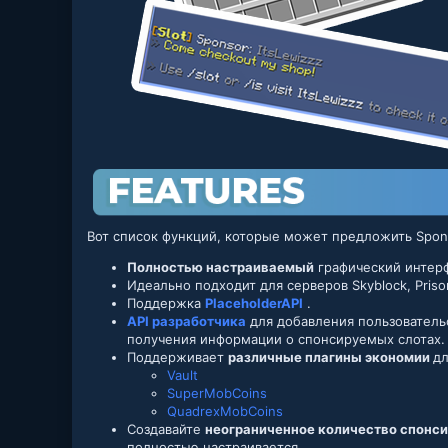
Вот список функций, которые может предложить Spons
Полностью настраиваемый
графический интер
Идеально подходит для серверов Skyblock, Priso
Поддержка
PlaceholderAPI
.
API разработчика
для добавления пользователь
получения информации о спонсируемых слотах.
Поддерживает
различные плагины экономии
дл
Vault
SuperMobCoins
QuadrexMobCoins
Создавайте
неограниченное количество спонси
полностью настраивается.