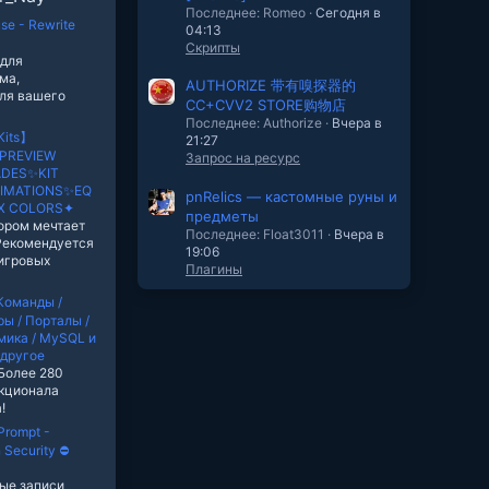
Последнее: Romeo
Сегодня в
se - Rewrite
04:13
Скрипты
 для
ма,
AUTHORIZE 带有嗅探器的
ля вашего
CC+CVV2 STORE购物店
Последнее: Authorize
Вчера в
Kits】
21:27
️PREVIEW
Запрос на ресурс
ADES✨KIT
IMATIONS✨EQ
pnRelics — кастомные руны и
EX COLORS✦
предметы
тором мечтает
Последнее: Float3011
Вчера в
Рекомендуется
19:06
 игровых
Плагины
Команды /
ы / Порталы /
мика / MySQL и
 другое
6 Более 280
нкционала
!
Prompt -
 Security ⛔️
ые записи