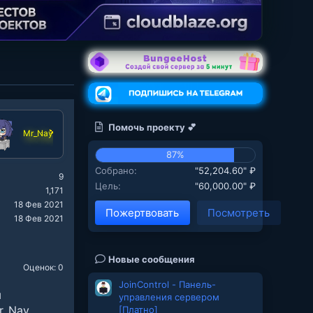
Помочь проекту 💕
Mr_Nay
87%
Собрано
"52,204.60" ₽
9
Цель
"60,000.00" ₽
1,171
18 Фев 2021
Пожертвовать
Посмотреть
18 Фев 2021
Новые сообщения
Оценок: 0
JoinControl - Панель-
ы
управления сервером
r_Nay
[Платно]