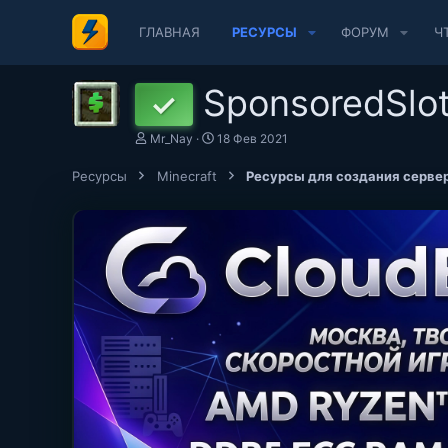
ГЛАВНАЯ
РЕСУРСЫ
ФОРУМ
Ч
SponsoredSlo
✓
А
Д
Mr_Nay
18 Фев 2021
в
а
т
т
Ресурсы
Minecraft
Ресурсы для создания сервер
о
а
р
с
о
з
д
а
н
и
я