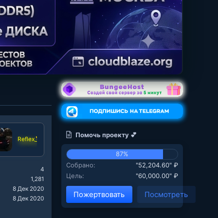
Помочь проекту 💕
Reflex_
87%
Собрано
"52,204.60" ₽
4
Цель
"60,000.00" ₽
1,281
8 Дек 2020
Пожертвовать
Посмотреть
8 Дек 2020