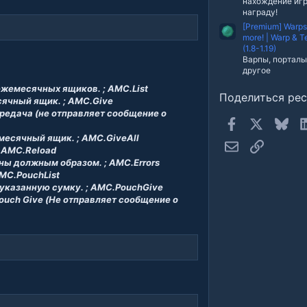
нахождение игр
награду!
[Premium] Warps,
more! | Warp & T
(1.8-1.19)
Варпы, порталы
другое
ежемесячных ящиков. ; AMC.List
Поделиться ре
сячный ящик. ; AMC.Give
редача (не отправляет сообщение о
Facebook
X
Blue
емесячный ящик. ; AMC.GiveAll
Электронная п
Ссылка
; AMC.Reload
ены должным образом. ; AMC.Errors
AMC.PouchList
 указанную сумку. ; AMC.PouchGive
Pouch Give (Не отправляет сообщение о