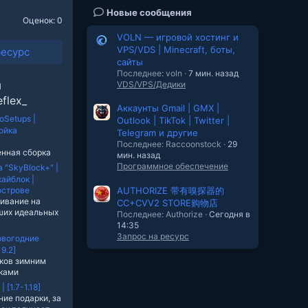
Новые сообщения
Оценок: 0
VOLN — игровой хостинг и
VPS/VDS | Minecraft, боты,
ресурс
сайты
Последнее: voln
7 мин. назад
ы
VDS/VPS/Дедики
flex_
Аккаунты Gmail | GMX |
roSetups |
Outlook | TikTok | Twitter |
ойка
Telegram и другие
Последнее: Raccoonstock
29
енная сборка
мин. назад
Программное обеспечение
 "SkyBlock+" |
айблок |
острове
AUTHORIZE 带有嗅探器的
ивание на
CC+CVV2 STORE购物店
ших идеальных
Последнее: Authorize
Сегодня в
14:35
Запрос на ресурс
вогодние
19.2]
ков зимним
рками
 [1.7-1.18]
ние подарки, за