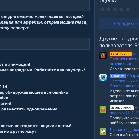
Оценки
0
.
агин для ежемесячных ящиков, который
0
0
имация или эффекты, открывающие глаза,
Обсудить 
з
типу сервера!
в
е
Другие ресурс
з
д
пользователя Re
Nit
EXCLUSIVE ⚡
Премиум настр
выживания
т в анимации!
Самая качеств
ыми наградами! Работайте как ваучеры!
Сборка
Продажа
Настроенный ск
Выживание на 
.14]
Идеальное выж
ды, обнаруживающей все ошибки!
острове для ва
ойки.
игроков
агин!
Но
Зимний сезон
 разместить одновременно!
подарки | [1.7-1.
Порадуйте игро
вайбом и пода
остью не отдавать ящики альтам!
Летние подарки |
огие другие ждут!
Создавайте лет