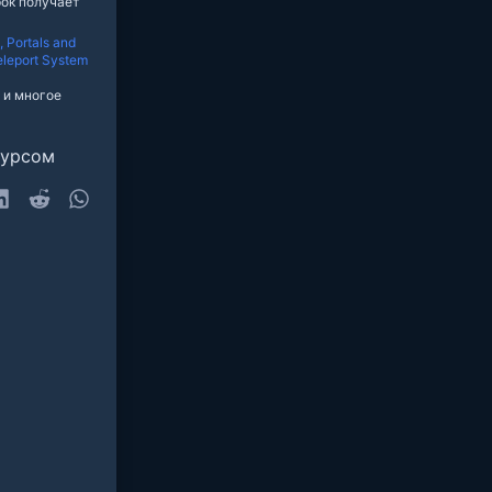
ок получает
 Portals and
eleport System
 и многое
сурсом
sky
LinkedIn
Reddit
WhatsApp
очта