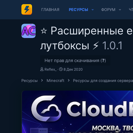
ГЛАВНАЯ
РЕСУРСЫ
ФОРУМ
Ч
⭐ Расширенные 
лутбоксы ⚡
1.0.1
Нет прав для скачивания (❓)
А
Д
Reflex_
8 Дек 2020
в
а
т
т
Ресурсы
Minecraft
Ресурсы для создания сервера
о
а
р
с
о
з
д
а
н
и
я