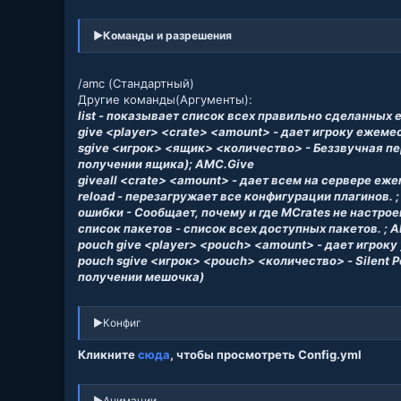
►Команды и разрешения
/amc (Стандартный)
Другие команды(Аргументы):
list - показывает список всех правильно сделанных 
give <player> <crate> <amount> - дает игроку ежеме
sgive <игрок> <ящик> <количество> - Беззвучная пе
получении ящика); AMC.Give
giveall <crate> <amount> - дает всем на сервере еж
reload - перезагружает все конфигурации плагинов. 
ошибки - Сообщает, почему и где MCrates не настро
список пакетов - список всех доступных пакетов. ; 
pouch give <player> <pouch> <amount> - дает игроку
pouch sgive <игрок> <pouch> <количество> - Silent 
получении мешочка)
►Конфиг
Кликните
сюда
, чтобы просмотреть Config.yml
►Анимации