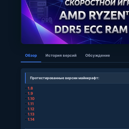
Обзор
История версий
Обсуждение
Протестированные версии майнкрафт:
-
1.8
-
1.9
-
1.10
-
1.11
-
1.12
-
1.13
-
1.14