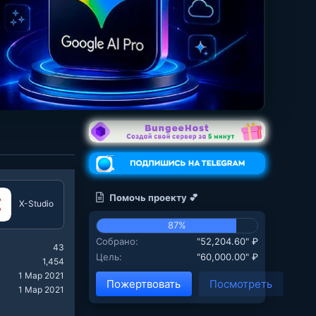
Помочь проекту 💕
X-Studio
87%
Собрано
"52,204.60" ₽
43
Цель
"60,000.00" ₽
1,454
1 Мар 2021
Пожертвовать
Посмотреть
1 Мар 2021