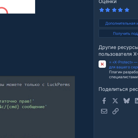
Оценки
5
.
0
0
Дополнительная 
з
в
Получить по
е
з
д
Другие ресурс
пользователя X-
⭐ «X-Protect» 
для вашего сер
Плагин разрабо
специалистами 
Поделиться ре
Facebook
X
Blue
Электронная п
Ссылка