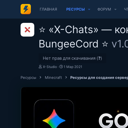
ГЛАВНАЯ
РЕСУРСЫ
ФОРУМ
Ч
⭐ «X-Chats» — ко
BungeeCord ⭐
v1.
Нет прав для скачивания (❓)
А
Д
X-Studio
1 Мар 2021
в
а
т
т
Ресурсы
Minecraft
Ресурсы для создания сервер
о
а
р
с
о
з
д
а
н
и
я