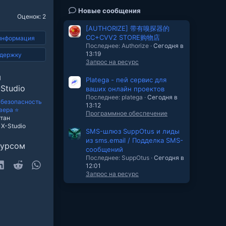
Новые сообщения
Оценок: 2
[AUTHORIZE] 带有嗅探器的
CC+CVV2 STORE购物店
информация
Последнее: Authorize
Сегодня в
13:19
ддержку
Запрос на ресурс
ы
Platega - пей сервис для
Studio
ваших онлайн проектов
Последнее: platega
Сегодня в
— безопасность
13:12
вера ⭐
Программное обеспечение
тан
X-Studio
SMS-шлюз SuppOtus и лиды
из sms.email / Подделка SMS-
сурсом
сообщений
Последнее: SuppOtus
Сегодня в
sky
LinkedIn
Reddit
WhatsApp
12:01
Запрос на ресурс
очта