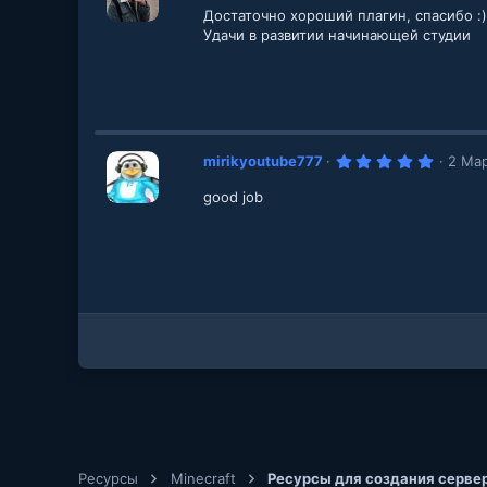
0
Достаточно хороший плагин, спасибо :)
0
з
Удачи в развитии начинающей студии
в
е
з
д
5
mirikyoutube777
2 Ма
.
0
good job
0
з
в
е
з
д
Ресурсы
Minecraft
Ресурсы для создания сервер