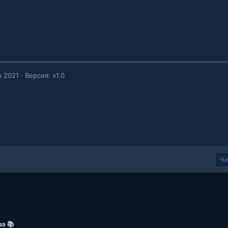
р 2021
Версия: v1.0
Чи
а 📚