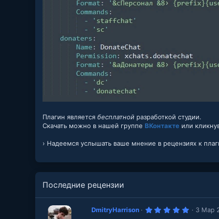
Плагин является
бесплатной
разработкой студии.
Скачать можно в нашей группе
ВКонтакте
или кликнув
› Надеемся услышать ваше мнение в рецензиях к плаг
Последние рецензии
5
DmitryHarrison
3 Мар 
.