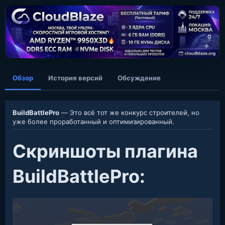
о
з
д
а
н
и
я
Обзор
История версий
Обсуждение
BuildBattlePro
— Это всё тот же конкурс строителей, но
уже более проработанный и оптимизированный.
Скриншоты плагина
BuildBattlePro:​