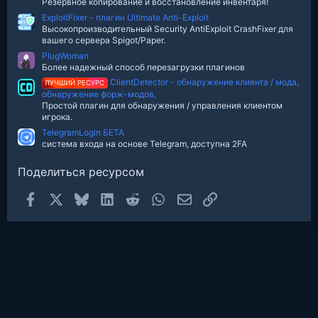
Резервное копирование и восстановление инвентаря!
ExploitFixer - плагин Ultimate Anti-Exploit
Высокопроизводительный Security AntiExploit CrashFixer для
вашего сервера Spigot/Paper.
PlugWoman
Более надежный способ перезагрузки плагинов
ClientDetector - обнаружение клиента / мода,
ЛУЧШИЙ РЕСУРС
обнаружение форж-модов,
Простой плагин для обнаружения / управления клиентом
игрока.
TelegramLogin БЕТА
система входа на основе Telegram, доступна 2FA
Поделиться ресурсом
Facebook
X
Bluesky
LinkedIn
Reddit
WhatsApp
Электронная почта
Ссылка