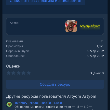
Спойлер:
Права плагина BuildBattlePro:
Автор
Artyom Artyom
Скачивания
31
Просмотры
1,321
Первый выпуск
9 Мар 2022
Обновление
9 Мар 2022
Оценки
0
Оценок: 0
.
0
0
Обсудить ресурс
з
в
е
Другие ресурсы пользователя Artyom Artyom
з
д
InventoryRollbackPlus (1.8 - 1.19.x)
Обновленный плагин отката инвентаря — 1.8 — 1.19 —