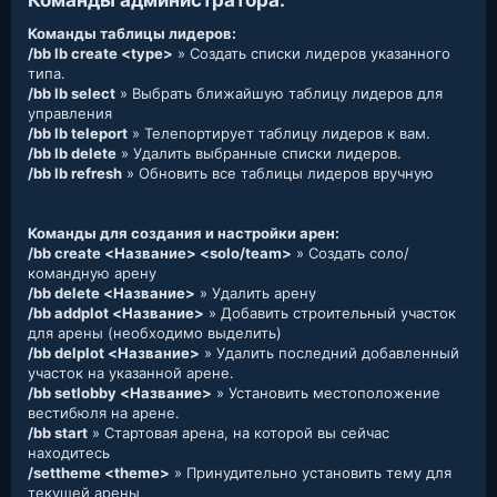
Команды администратора:​
Команды таблицы лидеров:
/bb lb create <type>
» Создать списки лидеров указанного
типа.
/bb lb select
» Выбрать ближайшую таблицу лидеров для
управления
/bb lb teleport
» Телепортирует таблицу лидеров к вам.
/bb lb delete
» Удалить выбранные списки лидеров.
/bb lb refresh
» Обновить все таблицы лидеров вручную
Команды для создания и настройки арен:
/bb create <Название> <solo/team>
» Создать соло/
командную арену
/bb delete <Название>
» Удалить арену
/bb addplot <Название>
» Добавить строительный участок
для арены (необходимо выделить)
/bb delplot <Название>
» Удалить последний добавленный
участок на указанной арене.
/bb setlobby <Название>
» Установить местоположение
вестибюля на арене.
/bb start
» Стартовая арена, на которой вы сейчас
находитесь
/settheme <theme>
» Принудительно установить тему для
текущей арены