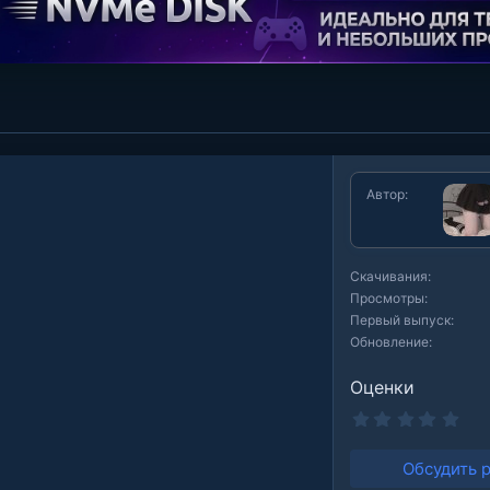
Автор
Скачивания
Просмотры
Первый выпуск
Обновление
Оценки
0
.
0
0
Обсудить 
з