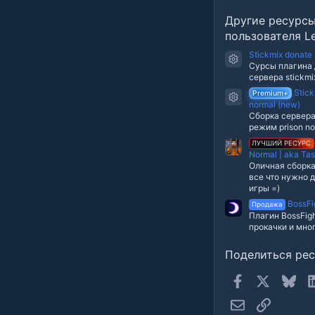
в
е
Другие ресурс
з
д
пользователя Le
Stickmix donate 
Иконка ресурс
Сурсы плагина 
сервера stickmi
Stick
Premium+
Иконка ресурс
normal (new)
Сборка сервера 
режим prison no
ЛУЧШИЙ РЕСУРС
Normal | aka Tas
Оличная сборка
все что нужно 
игры =)
BossFig
Продажа
Плагин BossFigh
прокачки и мног
Поделиться ре
Facebook
X
Blue
Электронная п
Ссылка