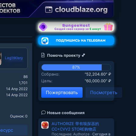
Помочь проекту 💕
Leg1tKlery
87%
Собрано
"52,204.60" ₽
86
Цель
"60,000.00" ₽
1,701
14 Апр 2022
Пожертвовать
Посмотреть
14 Апр 2022
Новые сообщения
Оценок: 0
AUTHORIZE 带有嗅探器的
CC+CVV2 STORE购物店
ресурс
Последнее: Authorize
Сегодня в