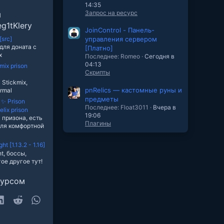
14:35
Запрос на ресурс
ы
g1tKlery
JoinControl - Панель-
[src]
управления сервером
а
для доната с
[Платно]
x
Последнее: Romeo
Сегодня в
04:13
mix prison
а
Скрипты
Stickmix,
pnRelics — кастомные руны и
rmal
предметы
✨ Prison
Последнее: Float3011
Вчера в
elix prison
19:06
 призона, есть
Плагины
для комфортной
ht [1.13.2 - 1.16]
t, боссы,
ое другое тут!
сурсом
sky
LinkedIn
Reddit
WhatsApp
очта