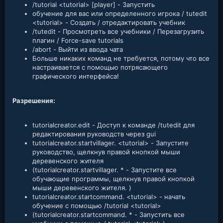
/tutorial <tutorial> [player] - Запустить
обучение для вас или определенного игрока / tutedit
<tutorial> - Создать / отредактировать учебник
/tutedit - Просмотреть все учебники / Перезагрузить
плагин / Force-save tutorials
/abort - Выйти из ввода чата
Больше никаких команд не требуется, потому что все
настраивается с помощью потрясающего
графического интерфейса!
Разрешения:
tutorialcreator.edit - Доступ к команде /tutedit для
редактирования руководств через gui
tutorialcreator.startvillager. <tutorial> - Запустите
руководство, щелкнув правой кнопкой мыши
деревенского жителя
(tutorialcreator.startvillager. * - Запустите все
обучающие программы, щелкнув правой кнопкой
мыши деревенского жителя. )
tutorialcreator.startcommand. <tutorial> - начать
обучение с помощью /tutorial <tutorial>
(tutorialcreator.startcommand. * - Запустить все