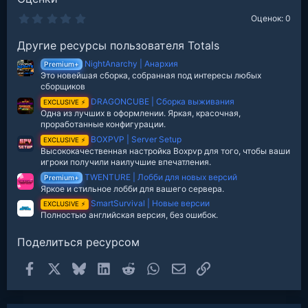
0
Оценок: 0
.
0
Другие ресурсы пользователя Totals
0
з
NightAnarchy | Анархия
в
Premium+
е
Это новейшая сборка, собранная под интересы любых
з
сборщиков
д
DRAGONCUBE | Сборка выживания
EXCLUSIVE ⚡
Одна из лучших в оформлении. Яркая, красочная,
проработанные конфигурации.
BOXPVP | Server Setup
EXCLUSIVE ⚡
Высококачественная настройка Boxpvp для того, чтобы ваши
игроки получили наилучшие впечатления.
TWENTURE | Лобби для новых версий
Premium+
Яркое и стильное лобби для вашего сервера.
SmartSurvival | Новые версии
EXCLUSIVE ⚡
Полностью английская версия, без ошибок.
Поделиться ресурсом
Facebook
X
Bluesky
LinkedIn
Reddit
WhatsApp
Электронная почта
Ссылка