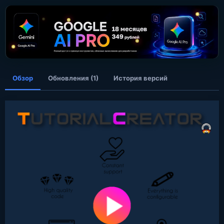
о
з
д
а
н
и
я
Обзор
Обновления (1)
История версий