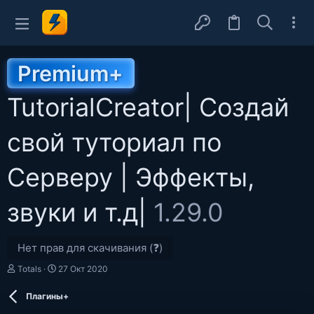
Premium+
TutorialCreator| Создай
свой туториал по
Серверу | Эффекты,
звуки и т.д|
1.29.0
Нет прав для скачивания (❓)
А
Д
Totals
27 Окт 2020
в
а
т
т
Плагины+
о
а
р
с