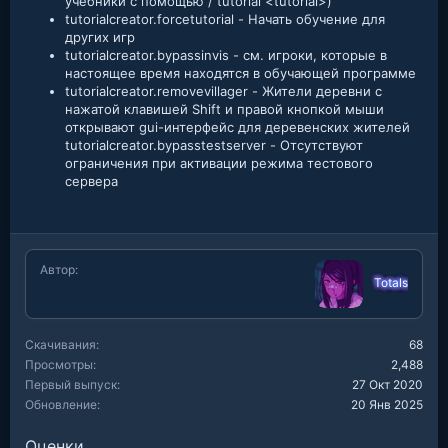
учебники с помощью / tutorial <tutorial>)
tutorialcreator.forcetutorial - Начать обучение для
других игр
tutorialcreator.bypassinvis - см. игроки, которые в
настоящее время находятся в обучающей программе
tutorialcreator.removevillager - Жители деревни с
нажатой клавишей Shift и правой кнопкой мыши
открывают gui-интерфейс для деревенских жителей
tutorialcreator.bypasstestserver - Отсутствуют
ограничения при активации режима тестового
сервера
Автор
Totals
Скачивания
68
Просмотры
2,488
Первый выпуск
27 Окт 2020
Обновление
20 Янв 2025
Оценки