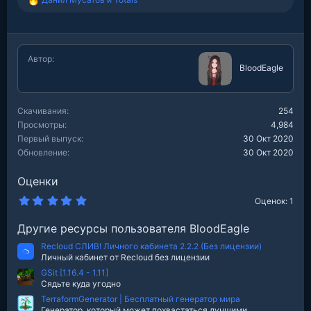
Р
е
а
к
ц
Автор
и
BloodEagle
и
:
Скачивания
254
Просмотры
4,984
Первый выпуск
30 Окт 2020
Обновление
30 Окт 2020
Оценки
5
Оценок: 1
.
0
Другие ресурсы пользователя BloodEagle
0
з
Recloud СЛИВ! Личного кабинета 2.2.2 (Без лицензии)
в
е
Личный кабинет от Recloud без лицензии
з
GSit [1.16.4 - 1.11]
д
Сядьте куда угодно
TerraformGenerator | Бесплатный генератор мира
Генератор, который может похвастаться лучшими