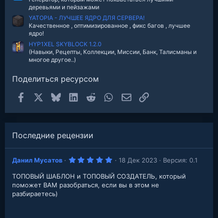
деревьями и пейзажами
YATOPIA - ЛУЧШЕЕ ЯДРО ДЛЯ СЕРВЕРА!
Качественное , оптимизированное , фикс багов , лучшее
ядро!
HYP1XEL SKYBLOCK 1.2.0
(Навыки, Рецепты, Коллекции, Миссии, Банк, Талисманы и
многое другое..)
Поделиться ресурсом
Facebook
X
Bluesky
LinkedIn
Reddit
WhatsApp
Электронная почта
Ссылка
Последние рецензии
5
Данил Мусатов
18 Дек 2023
Версия: 0.1
.
0
ТОПОВЫЙ ШАБЛОН и ТОПОВЫЙ СОЗДАТЕЛЬ, который
0
з
поможет ВАМ разобраться, если вы в этом не
в
разбираетесь)
е
з
д