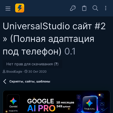
UniversalStudio сайт #2
» (Полная адаптация
под телефон)
0.1
Нет прав для скачивания (❓)
А
Д
BloodEagle
30 Окт 2020
в
а
т
т
Скрипты, сайты, шаблоны
о
а
р
с
о
з
д
а
н
и