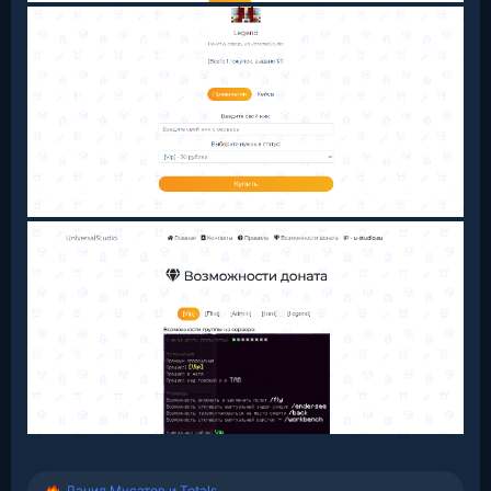
Данил Мусатов
и
Totals