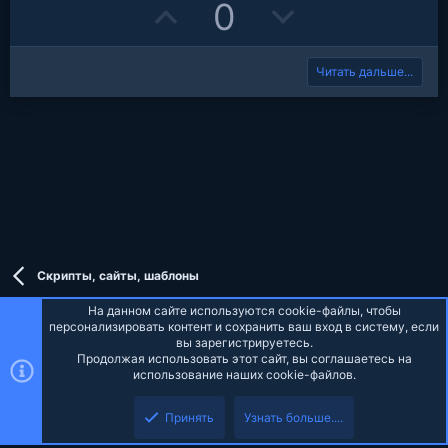
U
D
0
p
o
Читать дальше...
v
w
o
n
t
v
e
o
t
e
Скрипты, сайты, шаблоны
На данном сайте используются cookie-файлы, чтобы
персонализировать контент и сохранить ваш вход в систему, если
вы зарегистрируетесь.
Продолжая использовать этот сайт, вы соглашаетесь на
Russian (RU)
использование наших cookie-файлов.
Верх
Низ
Обратная связь
Условия и правила
Политика конфиденциальности
Принять
Узнать больше....
Помощь
Главная
R
S
S