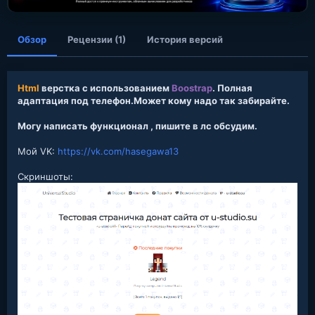
я
Обзор
Рецензии (1)
История версий
Html
верстка с использованием
Boostrap
. Полная
адаптация под телефон.Может кому надо так забирайте.
Могу написать функционал , пишите в лс обсудим.
Мой VK:
https://vk.com/hasegawa13
Скриншоты: