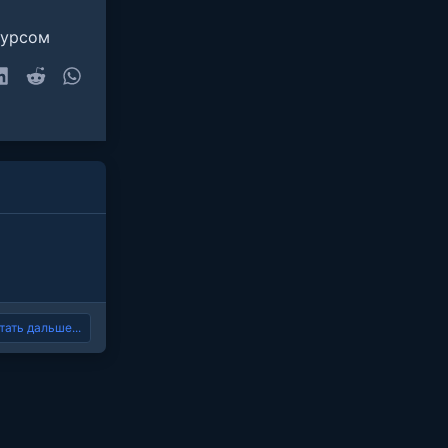
сурсом
sky
LinkedIn
Reddit
WhatsApp
очта
тать дальше...