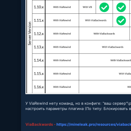
У ViaRewind нету команд, но в конфиге: "ваш сервер"\p
настроить параметры плагина (По типу: Блокировать в
ViaBackwards -
https://mineleak.pro/resources/viaba