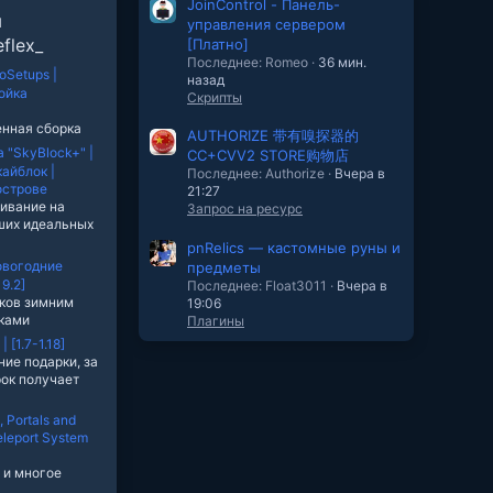
JoinControl - Панель-
ы
управления сервером
flex_
[Платно]
Последнее: Romeo
36 мин.
roSetups |
назад
ойка
Скрипты
енная сборка
AUTHORIZE 带有嗅探器的
 "SkyBlock+" |
CC+CVV2 STORE购物店
айблок |
Последнее: Authorize
Вчера в
острове
21:27
ивание на
Запрос на ресурс
ших идеальных
pnRelics — кастомные руны и
вогодние
предметы
19.2]
Последнее: Float3011
Вчера в
ков зимним
19:06
рками
Плагины
 [1.7-1.18]
ние подарки, за
ок получает
 Portals and
eleport System
 и многое