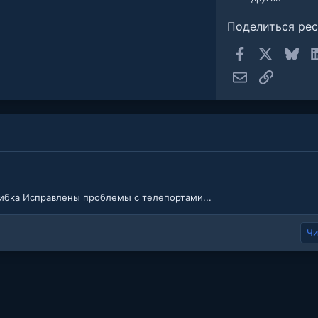
Поделиться ре
Facebook
X
Blue
Электронная п
Ссылка
шибка Исправлены проблемы с телепортами...
Чи