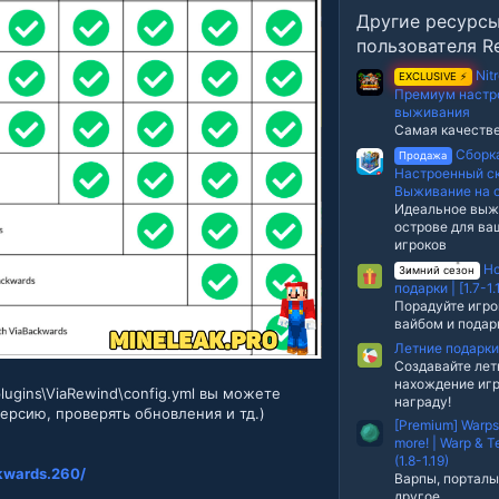
0
Другие ресурс
0
з
пользователя Re
в
е
Nit
EXCLUSIVE ⚡
з
Премиум настр
д
выживания
Самая качеств
Сборка
Продажа
Настроенный ск
Выживание на 
Идеальное выж
острове для ва
игроков
Но
Зимний сезон
подарки | [1.7-1.
Порадуйте игро
вайбом и пода
Летние подарки |
Создавайте лет
нахождение игр
lugins\ViaRewind\config.yml вы можете
награду!
ерсию, проверять обновления и тд.)
[Premium] Warps,
more! | Warp & T
(1.8-1.19)
ckwards.260/
Варпы, порталы
другое