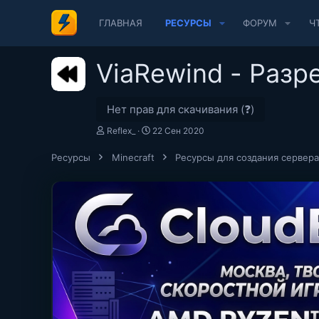
ГЛАВНАЯ
РЕСУРСЫ
ФОРУМ
Ч
ViaRewind - Разре
Нет прав для скачивания (❓)
А
Д
Reflex_
22 Сен 2020
в
а
т
т
Ресурсы
Minecraft
Ресурсы для создания сервера
о
а
р
с
о
з
д
а
н
и
я