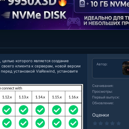
n, целью которого является создание
Автор
своего клиента к серверам, новой версии
о перед установкой ViaRewind, установите
Скачивания
Просмотры
Первый выпуск
Обновление
Оценки
0
.