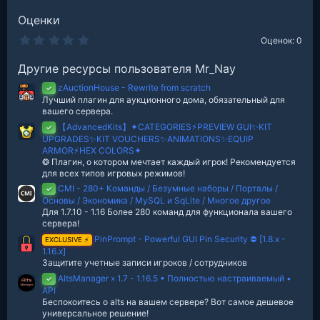
Оценки
0
Оценок: 0
.
0
Другие ресурсы пользователя Mr_Nay
0
з
zAuctionHouse - Rewrite from scratch
в
✓
е
Лучший плагин для аукционного дома, обязательный для
з
вашего сервера.
д
【AdvancedKits】✦CATEGORIES⚡️PREVIEW GUI✨KIT
✓
UPGRADES✨KIT VOUCHERS✨ANIMATIONS✨EQUIP
ARMOR⚡️HEX COLORS✦
❂ Плагин, о котором мечтает каждый игрок! Рекомендуется
для всех типов игровых режимов!
CMI - 280+ Команды / Безумные наборы / Порталы /
✓
Основы / Экономика / MySQL и SqLite / Многое другое
Для 1.7.10 - 1.16 Более 280 команд для функционала вашего
сервера!
PinPrompt - Powerful GUI Pin Security ⛔️ [1.8.x -
EXCLUSIVE ⚡
1.16.x]
Защитите учетные записи игроков / сотрудников
AltsManager » 1.7 - 1.16.5 • Полностью настраиваемый •
✓
API
Беспокоитесь о alts на вашем сервере? Вот самое дешевое
универсальное решение!