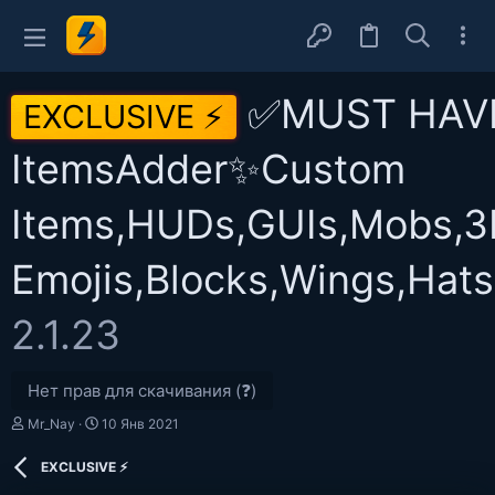
✅MUST HAV
EXCLUSIVE ⚡
ItemsAdder✨Custom
Items,HUDs,GUIs,Mobs,3
Emojis,Blocks,Wings,Hats
2.1.23
Нет прав для скачивания (❓)
А
Д
Mr_Nay
10 Янв 2021
в
а
т
т
EXCLUSIVE ⚡
о
а
р
с