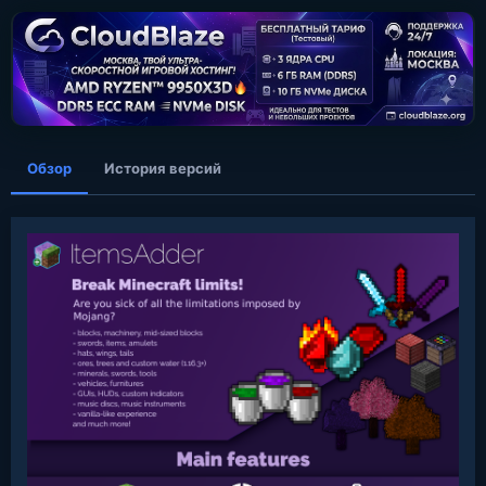
о
з
д
а
н
и
я
Обзор
История версий