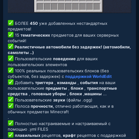
БОЛЕЕ
450
уже добавленных нестандартных
предметов!
15
тематических
предметов для ваших серверных
событий!
Реалистичные автомобили без задержек! (автомобили,
самолеты ..)
Пользовательские
поведение
для ваших
пользовательских элементов
100% реальных пользовательских блоков (без
субъектов, без задержек) с
поддержкой WorldEdit
Добавить
триггера
,
команды
,
события
на ваши
пользовательские
предметы
,
блоки
,
транспортные
средства
,
головные уборы
,
блоки
,
машины
...
Пользовательские
звуки
(файлы .ogg)
Полоса
прочности,
отлично работающая, как и в
обычных предметах Minecraft
.
Полностью настраиваемые и настраиваемый с
помощью .yml FILES
плавильных
рецептов,
крафт
рецептов с поддержкой