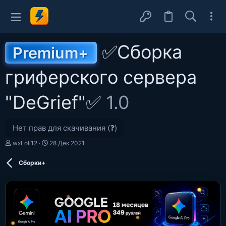
✅Сборка
Premium+
гриферского сервера
"DeGrief"✅
1.0
Нет прав для скачивания (❓)
А
Д
wxLoli12
28 Дек 2021
в
а
т
т
Сборки+
о
а
р
с
о
з
д
а
н
и