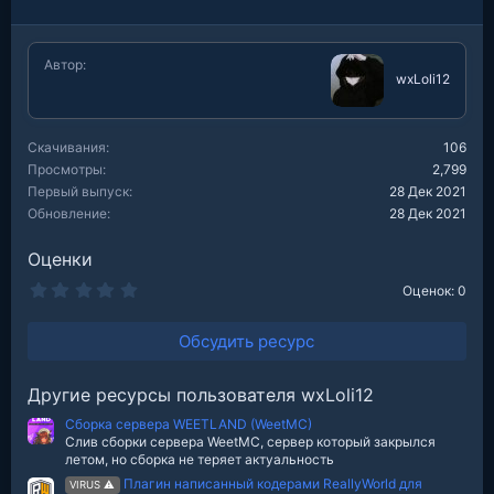
а
к
ц
Автор
и
wxLoli12
и
:
Скачивания
106
Просмотры
2,799
Первый выпуск
28 Дек 2021
Обновление
28 Дек 2021
Оценки
0
Оценок: 0
.
0
0
Обсудить ресурс
з
в
е
Другие ресурсы пользователя wxLoli12
з
д
Сборка сервера WEETLAND (WeetMC)
Слив сборки сервера WeetMC, сервер который закрылся
летом, но сборка не теряет актуальность
Плагин написанный кодерами ReallyWorld для
VIRUS ⚠