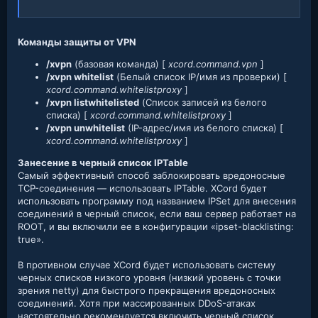
Команды защиты от VPN
/xvpn
(базовая команда) [
xcord.command.vpn
]
/xvpn whitelist
(Белый список IP/имя из проверки) [
xcord.command.whitelistproxy
]
/xvpn listwhitelisted
(Список записей из белого
списка) [
xcord.command.whitelistproxy
]
/xvpn unwhitelist
(IP-адрес/имя из белого списка) [
xcord.command.whitelistproxy
]
Занесение в черный список IPTable
Самый эффективный способ заблокировать вредоносные
TCP-соединения — использовать IPTable. XCord будет
использовать программу под названием IPSet для внесения
соединений в черный список, если ваш сервер работает на
ROOT, и вы включили ее в конфигурации «ipset-blacklisting:
true».
В противном случае XCord будет использовать систему
черных списков низкого уровня (низкий уровень с точки
зрения netty) для быстрого прекращения вредоносных
соединений. Хотя при массированных DDoS-атаках
настоятельно рекомендуется включить черный список