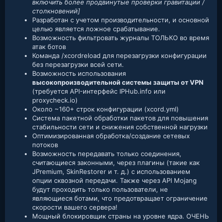
включить более продвинутые проверки гравитации /
столкновений]
Разработан с учетом производительности, и основной
целью является ложное срабатывание.
Возможность фильтровать журналы ТОЛЬКО во время
атак ботов
Команда /xcordreload для перезагрузки конфигурации
без перезагрузки всей сети.
Возможность использования
высокопроизводительной системы защиты от VPN
(требуется API-интерфейс IPHub.info или
proxycheck.io)
Около ~160+ строк конфигурации (xcord.yml)
Система пакетной обработки пакетов для повышения
стабильности сети и снижения собственной нагрузки
Оптимизированная обработка/создание сетевых
потоков
Возможность передавать только соединения,
считающиеся законными, через плагины (такие как
JPremium, SkinRestorer и т. д.) с использованием
опции сквозной передачи. Также через API Mojang
будут проходить только пользователи, не
являющиеся ботами, что предотвращает ограничение
скорости вашего сервера!
Мощный блокировщик страны на уровне ядра. ОЧЕНЬ