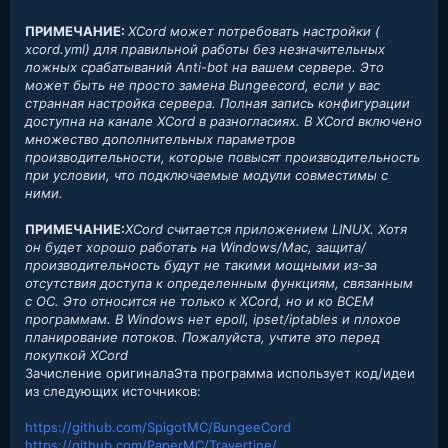
ПРИМЕЧАНИЕ:
XCord может потребовать настройки (
xcord.yml) для правильной работы без незначительных
ложных срабатываний Anti-bot на вашем сервере. Это
может быть не просто замена Bungeecord, если у вас
странная настройка сервера. Полная запись конфигурации
доступна на канале XCord в разногласиях. В XCord включено
множество дополнительных параметров
производительности, которые повысят производительность
при условии, что подключаемые модули совместимы с
ними.
ПРИМЕЧАНИЕ:
XCord считается приложением LINUX. Хотя
он будет хорошо работать на Windows/Mac, защита/
производительность будут не такими мощными из-за
отсутствия доступа к определенным функциям, связанным
с ОС. Это относится не только к XCord, но и ко ВСЕМ
программам. В Windows нет epoll, ipset/iptables и плохое
планирование потоков. Пожалуйста, учтите это перед
покупкой XCord
Зачисление оригиналаЭта программа использует код/идеи
из следующих источников:
https://github.com/SpigotMC/BungeeCord
https://github.com/PaperMC/Travertine/