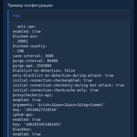
Пример конфигурации
Код:
  anti-vpn:

enabled: true

blocked-asn:

- 20001

blocked-country:

- CHN

save-interval: 3600

purge-interval: 86400

purge-age: 2592000

blacklist-on-detection: false

only-blacklist-on-detection-during-attack: true

initial-connection-checkenabled: true

initial-connection-checkonly-during-bot-attack: true

initial-connection-checkcache-only: true

proxycheckerio-api:

enabled: true

arguments: '&risk=1&vpn=1&asn=1&tag={name}'

key: '34534627234534'

iphub-api:

enabled: true

key: '3463453453463453'

blackbox:

enabled: true