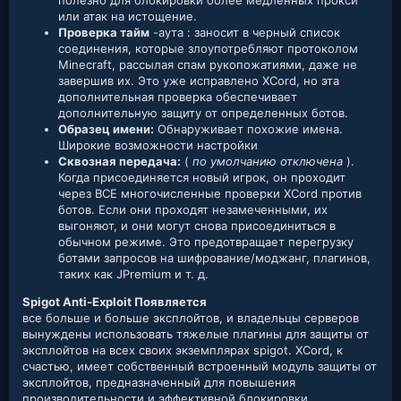
или атак на истощение.
Проверка тайм
-аута : заносит в черный список
соединения, которые злоупотребляют протоколом
Minecraft, рассылая спам рукопожатиями, даже не
завершив их. Это уже исправлено XCord, но эта
дополнительная проверка обеспечивает
дополнительную защиту от определенных ботов.
Образец имени:
Обнаруживает похожие имена.
Широкие возможности настройки
Сквозная передача:
(
по умолчанию отключена
).
Когда присоединяется новый игрок, он проходит
через ВСЕ многочисленные проверки XCord против
ботов. Если они проходят незамеченными, их
выгоняют, и они могут снова присоединиться в
обычном режиме. Это предотвращает перегрузку
ботами запросов на шифрование/моджанг, плагинов,
таких как JPremium и т. д.
Spigot Anti-Exploit Появляется
все больше и больше эксплойтов, и владельцы серверов
вынуждены использовать тяжелые плагины для защиты от
эксплойтов на всех своих экземплярах spigot. XCord, к
счастью, имеет собственный встроенный модуль защиты от
эксплойтов, предназначенный для повышения
производительности и эффективной блокировки