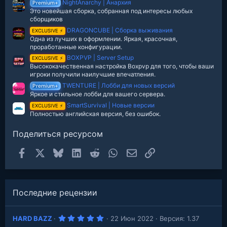
NightAnarchy | Анархия
Premium+
Это новейшая сборка, собранная под интересы любых
сборщиков
DRAGONCUBE | Сборка выживания
EXCLUSIVE ⚡
Одна из лучших в оформлении. Яркая, красочная,
проработанные конфигурации.
BOXPVP | Server Setup
EXCLUSIVE ⚡
Высококачественная настройка Boxpvp для того, чтобы ваши
игроки получили наилучшие впечатления.
TWENTURE | Лобби для новых версий
Premium+
Яркое и стильное лобби для вашего сервера.
SmartSurvival | Новые версии
EXCLUSIVE ⚡
Полностью английская версия, без ошибок.
Поделиться ресурсом
Facebook
X
Bluesky
LinkedIn
Reddit
WhatsApp
Электронная почта
Ссылка
Последние рецензии
5
HARD BAZZ
22 Июн 2022
Версия: 1.37
.