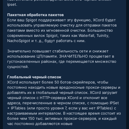
ipset.
Пакетная обработка пакетов
Если ваш Spigot поддерживает эту функцию, XCord будет
использовать управляемую очистку для отправки пакетов
пакетами вместо их мгновенной очистки. Большинство
современных вилок Spigot, таких как Waterfall, Tuinity,
NachoSpigot и т. д., будут работать с ним.
Значительно повышает стабильность сети и снижает
использование ЦП/памяти. ЗНАЧИТЕЛЬНО процветает в
густонаселенных районах, где перемещается множество
сущностей.
Глобальный черный список
XCord использует более 50 ботов-скрейперов, чтобы
постоянно находить новые вредоносные прокси-серверы и
добавлять их в глобальный черный список. XCord загрузит
черный список с HTTP-сервера XCord и отклонит все
адреса, перечисленные в черном списке, с помощью IPSet
+ IPTables (или просто уровня 7, если у вас нет IPTables) с
настраиваемым интервалом. В настоящее время состоит из
более чем 150 тыс. активных прокси-серверов, и каждый
час постоянно добавляются новые