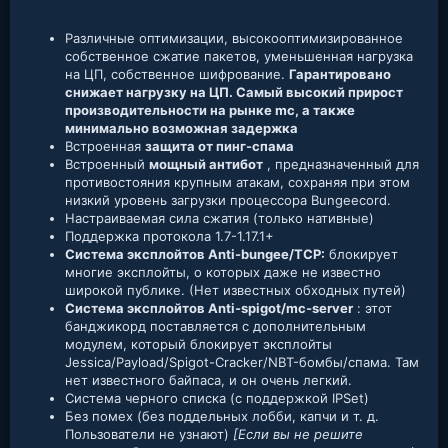
Различные оптимизации, высокооптимизированное
собственное сжатие пакетов, уменьшенная нагрузка
на ЦП, собственное шифрование.
Гарантировано
снижает нагрузку на ЦП. Самый высокий прирост
производительности на рынке mc, а также
минимально возможная задержка
Встроенная
защита от пинг-спама
Встроенный
мощный антибот
, предназначенный для
противостояния крупным атакам, сохраняя при этом
низкий уровень загрузки процессора Bungeecord.
Настраиваемая сила сжатия (только нативные)
Поддержка протокола 1.7-1.17.1+
Система эксплойтов Anti-bungee/TCP:
блокирует
многие эксплойты, о которых даже не известно
широкой публике. (Нет известных обходных путей)
Система эксплойтов Anti-spigot/mc-server
: этот
банджикорд поставляется с дополнительным
модулем, который блокирует эксплойты
Jessica/Payload/Spigot-Cracker/NBT-бомбы/спама. Там
нет известного байпаса, и он очень легкий.
Система черного списка (с поддержкой IPSet)
Без помех (без поддельных лобби, капчи и т. д.
Пользователи не узнают)
[Если вы не решите