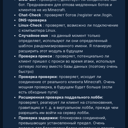
бот. Предназначен для отлова медленных ботов и
клиентов не из Minecraft.
Chat-Check
: проверяет ботов /register или /login.
DNS-проверка
Linux-Check
: проверяет, возможно ли подключение
с компьютера Linux.
Случайное имя
: на данный момент только
определяет, используют ли они определенный
шаблон рандомизированного имени. Я планирую
расширить этот модуль в будущем
Проверка прокси
: проверяет, потенциально ли
клиент пришел с прокси во время атаки, используя
сетевую логику вместо базы данных (поэтому очень
быстро)
Проверка проверки:
проверяет, исходит ли
соединение от реального клиента Minecraft. Очень
мощная проверка, в будущем будет больше (если
есть обходные пути)
Расширенная проверка поддельного лобби:
проверяет, реагирует ли клиент на столкновения,
гравитацию и т. д. в виртуальном лобби, прежде чем
разрешить им войти на сервер лобби.
Проверка задержки:
блокировка соединений,
превышающих установленный предел. Очень
полезно для блокировки более медленных прокси