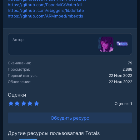
https://github.com/PaperMC/Waterfall
https://github .com/ebiggers/libdeflate
https://github.com/ARMmbed/mbedtls
Автор
Totals
Скачивания
79
Просмотры
2,888
Первый выпуск
22 Июн 2022
Обновление
22 Июн 2022
Оценки
5
Оценок: 1
.
0
0
Обсудить ресурс
з
в
е
Другие ресурсы пользователя Totals
з
д