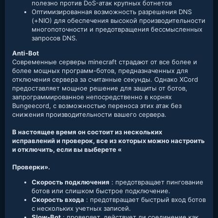
полезно против DoS-атак крупных ботнетов
Оптимизированная возможность разрешения DNS
(+NIO) для обеспечения высокой производительности
многопоточности и предотвращения бессмысленных
запросов DNS.
Anti-Bot
Современные серверы minecraft страдают от все более и
более мощных программ-ботов, предназначенных для
отключения сервера за считанные секунды. Однако XCord
предоставляет мощное решение для защиты от ботов,
запрограммированное непосредственно в корнях
Bungeecord, с возможностью переноса этих атак без
снижения производительности вашего сервера.
В настоящее время он состоит из нескольких
исправлений и проверок, все из которых можно настроить
и отключить, если вы выберете «
Проверки».
Скорость подключения
: предотвращает пингование
ботов или слишком быстрое подключение.
Скорость входа
: предотвращает быстрый вход ботов
с нескольких учетных записей.
Slow-Bot
: проверяет, действует ли соединение как