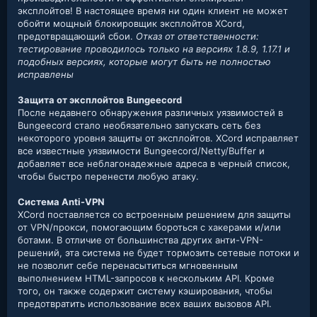
эксплойтов! В настоящее время ни один клиент не может
обойти мощный блокировщик эксплойтов XCord,
предотвращающий сбои.
Отказ от ответственности:
тестирование проводилось только на версиях 1.8.9, 1.17.1 и
подобных версиях, которые могут быть не полностью
исправлены
Защита от эксплойтов Bungeecord
После недавнего обнаружения различных уязвимостей в
Bungeecord стало необязательно запускать сеть без
некоторого уровня защиты от эксплойтов. XCord исправляет
все известные уязвимости Bungeecord/Netty/Buffer и
добавляет все неблагонадежные адреса в черный список,
чтобы быстро перенести любую атаку.
Система Anti-VPN
XCord поставляется со встроенным решением для защиты
от VPN/прокси, помогающим бороться с хакерами и/или
ботами. В отличие от большинства других анти-VPN-
решений, эта система не будет тормозить сетевые потоки и
не позволит себе перенасытиться мгновенным
выполнением HTML-запросов к нескольким API. Кроме
того, он также содержит систему кэширования, чтобы
предотвратить использование всех ваших вызовов API.