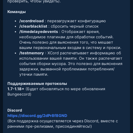
проверить, чтобы увидеть).
Команды
/xcordreload
: перезагружает конфигурацию
/clearblacklist
: сбросить черный список
/timedelayedevents
: Отображает время,
необходимое плагинам для обработки событий.
Очень полезно для выяснения того, что мешает
вашим первоначальным входам в систему и прокси.
/testmemory
: XCord распечатывает информацию об
использовании вашей памяти. Он также распечатает
события сборки мусора. Это полезно для выяснения
задержки, вызванной проблемами потребления/
утечки памяти.
Поддерживаемые протоколы
1.7-1.18+
(Будет обновляться по мере обновления
Bungeecord)
Discord
https://discord.gg/2dPr8f8GND
(Вся поддержка осуществляется через Discord, вместе с
ранними пре-релизами, присоединяйтесь!)