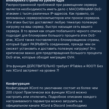
Блокировка страны на уровне ядра
Распространенной проблемой при размещении сервера
является необходимость иметь дело с МАССИВНЫМИ DoS-
атаками с тысяч различных IP-адресов. Как правило, со
взломанных серверов/компьютеров или прокси-серверов.
Эти атаки быстро доставляют любую тяжелую полезную
нагрузку на ваш сервер, быстро насыщая сеть вашего
сервера. В то время как опция глобального черного списка
подходит для блокировки большого процента этих DoS-
атак, XCord также поставляется с блокировщиком страны,
который будет РАЗРЫВАТЬ соединение, прежде чем он
сможет установить и доставить полезную нагрузку! Это
критически важно для предотвращения большого процента
DoS-атак, которые обходят миграцию OVH.
Эта функция ДЕЙСТВИТЕЛЬНО требует IPTables и ROOT! Без
них XCord застрянет на уровне 7!
Конфигурация
Конфигурация XCord по умолчанию состоит из более чем
200 строк! Практически все функции XCord можно
настроить или отключить. Подробное описание каждого
настраиваемого параметра можно загрузить на
официальном канале XCord в Discord (необходимо