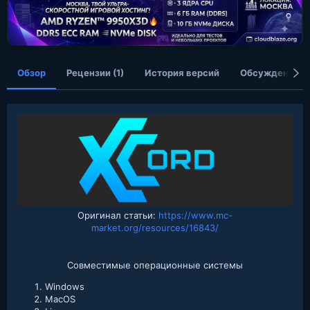
а
н
и
я
Обзор
Рецензии (1)
История версий
Обсуждение
Оригинал статьи:
https://www.mc-
market.org/resources/16843/
Совместимые операционные системы​
Windows
MacOS