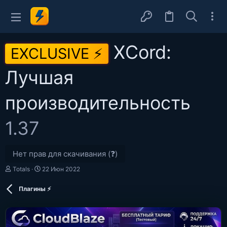
XCord:
EXCLUSIVE ⚡
Лучшая
производительность
1.37
Нет прав для скачивания (❓)
А
Д
Totals
22 Июн 2022
в
а
т
т
Плагины ⚡
о
а
р
с
о
з
д