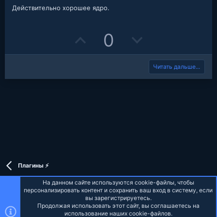
0
Действительно хорошее ядро.
0
з
в
е
U
D
0
з
д
p
o
Читать дальше...
v
w
o
n
t
v
e
o
t
e
Плагины ⚡
На данном сайте используются cookie-файлы, чтобы
персонализировать контент и сохранить ваш вход в систему, если
вы зарегистрируетесь.
Продолжая использовать этот сайт, вы соглашаетесь на
Russian (RU)
использование наших cookie-файлов.
Верх
Низ